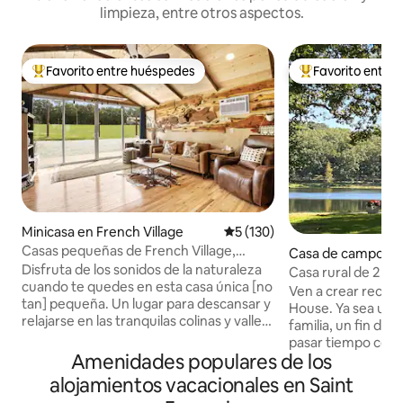
limpieza, entre otros aspectos.
Favorito entre huéspedes
Favorito entre
De los mejores en Favorito entre huéspedes
De los mejores en
Minicasa en French Village
Calificación promedio: 5 de 5
5 (130)
Casas pequeñas de French Village,
Casa de campo en
Frisco
Disfruta de los sonidos de la naturaleza
Casa rural de 2 do
cuando te quedes en esta casa única [no
preciosa vista al la
Ven a crear recue
tan] pequeña. Un lugar para descansar y
House. Ya sea una
relajarse en las tranquilas colinas y valles
familia, un fin de
de French Village. Trae a tu cachorro,
pasar tiempo con 
explora la propiedad, visita la bodega
Amenidades populares de los
disfrutarás de est
Terrace, juega al billar en Dori's Bar &
dormitorios y 1 b
alojamientos vacacionales en Saint
Grill, adéntrate en las minas
6 personas, una c