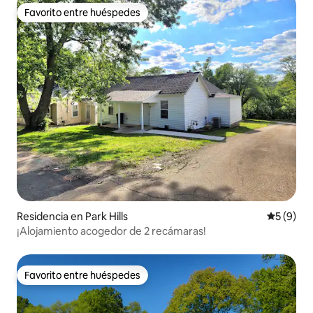
Favorito entre huéspedes
Favorito entre huéspedes
Residencia en Park Hills
Calificac
5 (9)
¡Alojamiento acogedor de 2 recámaras!
Favorito entre huéspedes
Favorito entre huéspedes