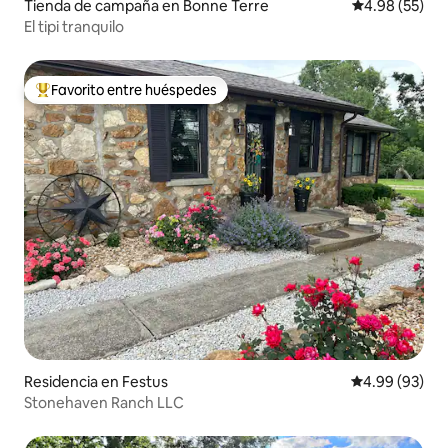
Tienda de campaña en Bonne Terre
Calificación p
4.98 (55)
El tipi tranquilo
Favorito entre huéspedes
De los mejores en Favorito entre huéspedes
Residencia en Festus
Calificación p
4.99 (93)
Stonehaven Ranch LLC