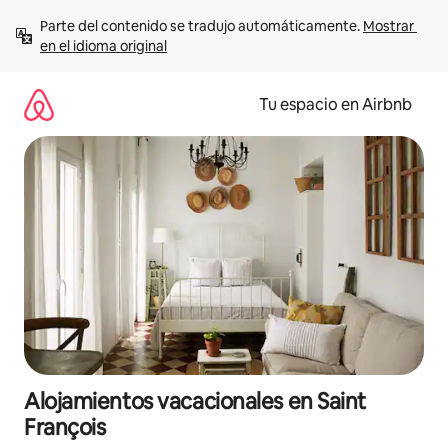
Ir
Parte del contenido se tradujo automáticamente. 
Mostrar 
al
en el idioma original
contenido
Tu espacio en Airbnb
Alojamientos vacacionales en Saint
François