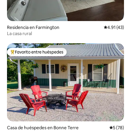
Residencia en Farmington
Calificación 
4.91 (43)
La casa rural
Favorito entre huéspedes
De los mejores en Favorito entre huéspedes
Casa de huéspedes en Bonne Terre
Calificaci
5 (78)