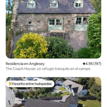
Residencia en Anglesey
Calificación p
4.95 (197)
The Coach House: un refugio tranquilo en el campo
Favorito entre huéspedes
De los mejores en Favorito entre huéspedes