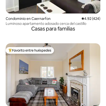
Condominio en Caernarfon
Calificación pr
4.92 (424)
Luminoso apartamento adosado cerca del castillo
Casas para familias
Favorito entre huéspedes
De los mejores en Favorito entre huéspedes