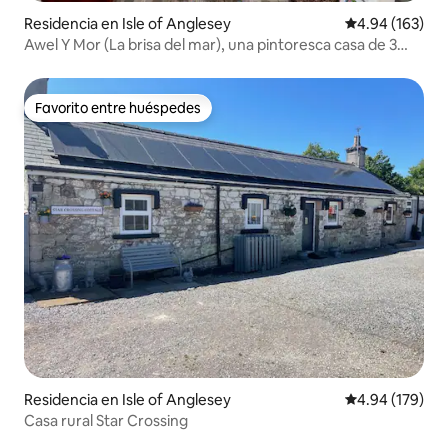
Residencia en Isle of Anglesey
Calificación pr
4.94 (163)
Awel Y Mor (La brisa del mar), una pintoresca casa de 3
dormitorios
Favorito entre huéspedes
Favorito entre huéspedes
Residencia en Isle of Anglesey
Calificación pr
4.94 (179)
Casa rural Star Crossing