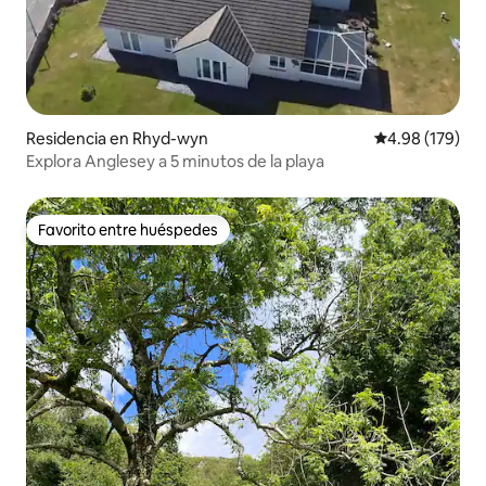
Residencia en Rhyd-wyn
Calificación pr
4.98 (179)
Explora Anglesey a 5 minutos de la playa
Favorito entre huéspedes
Favorito entre huéspedes