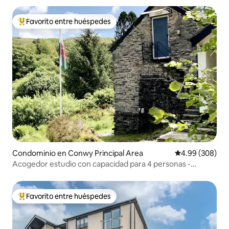
Favorito entre huéspedes
De los mejores en Favorito entre huéspedes
Condominio en Conwy Principal Area
Calificación pr
4.99 (308)
Acogedor estudio con capacidad para 4 personas -
Central Snowdonia
Favorito entre huéspedes
De los mejores en Favorito entre huéspedes