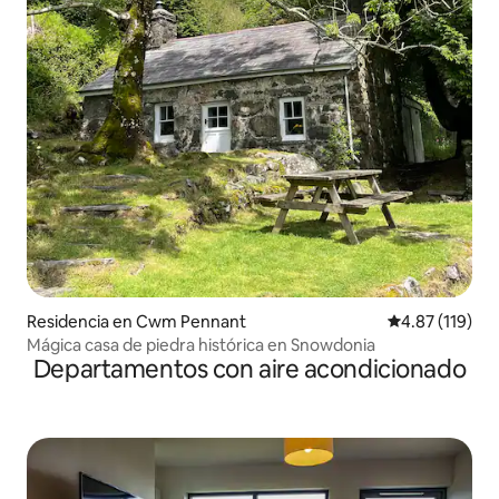
Residencia en Cwm Pennant
Calificación p
4.87 (119)
Mágica casa de piedra histórica en Snowdonia
Departamentos con aire acondicionado