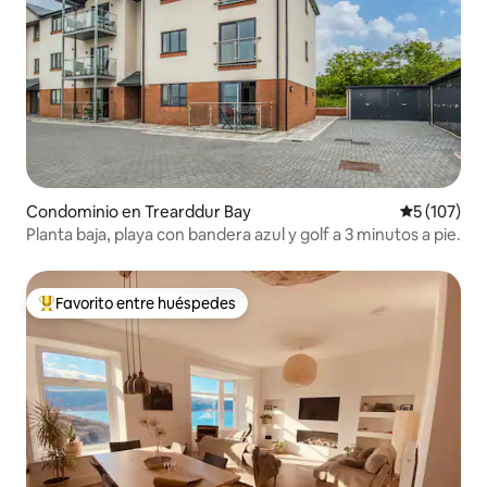
Condominio en Trearddur Bay
Calificació
5 (107)
Planta baja, playa con bandera azul y golf a 3 minutos a pie.
Favorito entre huéspedes
De los mejores en Favorito entre huéspedes