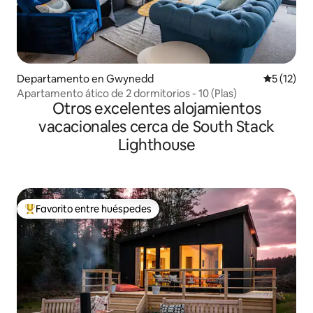
Departamento en Gwynedd
Calificaci
5 (12)
Apartamento ático de 2 dormitorios - 10 (Plas)
Otros excelentes alojamientos
vacacionales cerca de South Stack
Lighthouse
Favorito entre huéspedes
De los mejores en Favorito entre huéspedes