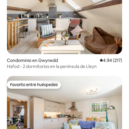
Condominio en Gwynedd
Calificación p
4.94 (217)
Hafod - 2 dormitorios en la península de Lleyn
Favorito entre huéspedes
Favorito entre huéspedes