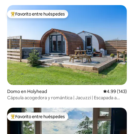
Favorito entre huéspedes
De los mejores en Favorito entre huéspedes
Domo en Holyhead
Calificación pr
4.99 (143)
Cápsula acogedora y romántica | Jacuzzi | Escapada a
Anglesey
Favorito entre huéspedes
De los mejores en Favorito entre huéspedes