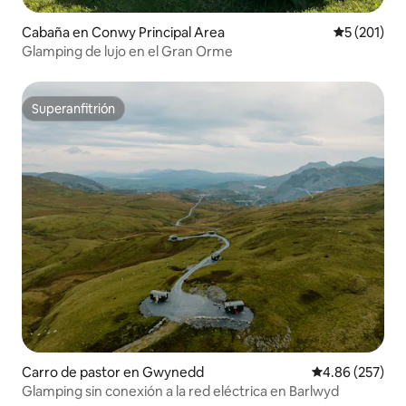
Cabaña en Conwy Principal Area
Calificació
5 (201)
Glamping de lujo en el Gran Orme
Superanfitrión
Superanfitrión
Carro de pastor en Gwynedd
Calificación pr
4.86 (257)
Glamping sin conexión a la red eléctrica en Barlwyd