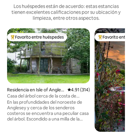
Los huéspedes están de acuerdo: estas estancias
tienen excelentes calificaciones por su ubicación y
limpieza, entre otros aspectos.
Favorito entre huéspedes
Favorito entre
De los mejores en Favorito entre huéspedes
De los mejores en
Residencia en Isle of Angles
Calificación promedio: 4.91 de 5
4.91 (314)
ey
Casa del árbol cerca de la costa de
Anglesey
En las profundidades del noroeste de
Anglesey y cerca de los senderos
costeros se encuentra una peculiar casa
del árbol. Escondido a una milla de la
carretera principal, el pequeño nido se
encuentra alrededor de un árbol que