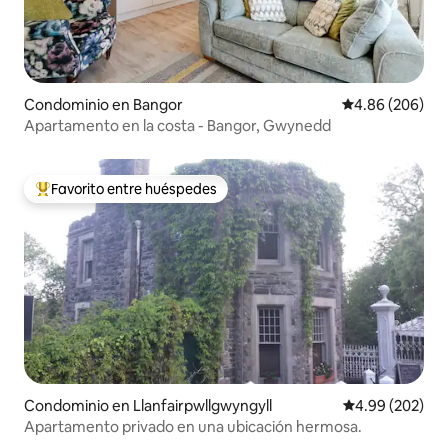
Condominio en Bangor
Calificación pr
4.86 (206)
Apartamento en la costa - Bangor, Gwynedd
Favorito entre huéspedes
De los mejores en Favorito entre huéspedes
Condominio en Llanfairpwllgwyngyll
Calificación pr
4.99 (202)
Apartamento privado en una ubicación hermosa.