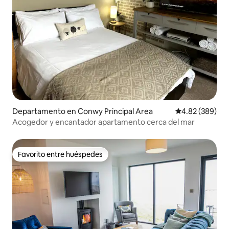
Departamento en Conwy Principal Area
Calificación pr
4.82 (389)
Acogedor y encantador apartamento cerca del mar
Favorito entre huéspedes
Favorito entre huéspedes