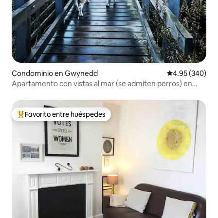
Condominio en Gwynedd
Calificación pr
4.95 (340)
Apartamento con vistas al mar (se admiten perros) en
Lluesty
Favorito entre huéspedes
De los mejores en Favorito entre huéspedes