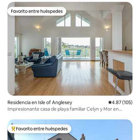
Favorito entre huéspedes
Favorito entre huéspedes
Residencia en Isle of Anglesey
Calificación p
4.87 (105)
Impresionante casa de playa familiar Celyn y Mor en
Rhosneigr
Favorito entre huéspedes
De los mejores en Favorito entre huéspedes