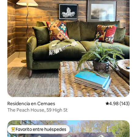
Residencia en Cemaes
Calificación pr
4.98 (143)
The Peach House, 59 High St
Favorito entre huéspedes
De los mejores en Favorito entre huéspedes