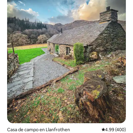
Casa de campo en Llanfrothen
Calificación pr
4.99 (400)