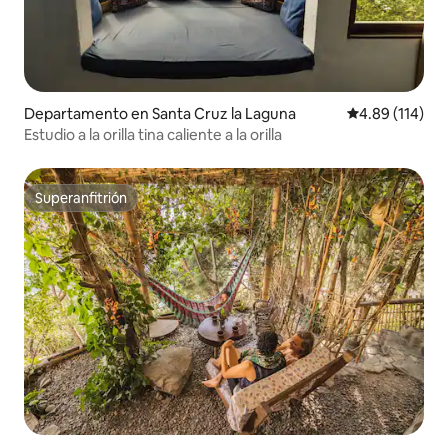
Departamento en Santa Cruz la Laguna
Calificación p
4.89 (114)
Estudio a la orilla tina caliente a la orilla
Superanfitrión
Superanfitrión