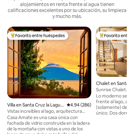
alojamientos en renta frente al agua tienen
calificaciones excelentes por su ubicación, su limpieza
y mucho más.
Favorito entre huéspedes
Favorito entre
De los mejores en Favorito entre huéspedes
De los mejores en
Chalet en Santa Cr
una
Sunrise Chalet. I
moderna frente al
Lo moderno se une
frente al lago, a 1
Villa en Santa Cruz la Lagun
Calificación promedio: 4.94 de 5
4.94 (286)
(solamente) de Pan
a
Vistas increíbles al lago, arquitectura
único. Dos dormit
única
Casa Amate es una casa única con
corredizas a balcon
fachada de vidrio construida en la ladera
las montañas circu
de la montaña con vistas a uno de los
la planta baja con