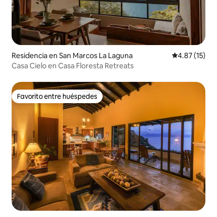
Residencia en San Marcos La Laguna
Calificación 
4.87 (15)
Casa Cielo en Casa Floresta Retreats
Favorito entre huéspedes
Favorito entre huéspedes