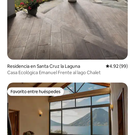
Residencia en Santa Cruz la Laguna
Calificación p
4.92 (99)
Casa Ecológica Emanuel Frente al lago Chalet
Favorito entre huéspedes
Favorito entre huéspedes