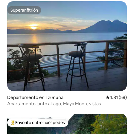
Superanfitrión
Superanfitrión
Departamento en Tzununa
Calificación 
4.81 (58)
Apartamento junto al lago, Maya Moon, vistas
espectaculares
Favorito entre huéspedes
De los mejores en Favorito entre huéspedes