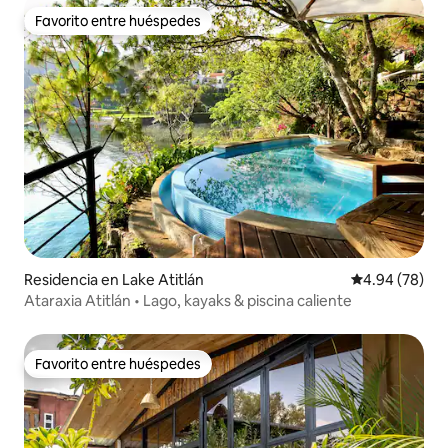
Favorito entre huéspedes
Favorito entre huéspedes
Residencia en Lake Atitlán
Calificación p
4.94 (78)
Ataraxia Atitlán • Lago, kayaks & piscina caliente
Favorito entre huéspedes
Favorito entre huéspedes