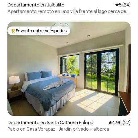
Departamento en Jaibalito
Calificaci
5 (24)
Apartamento remoto en una villa frente al lago cerca de
Jaibalito
Favorito entre huéspedes
De los mejores en Favorito entre huéspedes
Departamento en Santa Catarina Palopó
Calificación p
4.96 (27)
Pablo en Casa Verapaz | Jardín privado + alberca