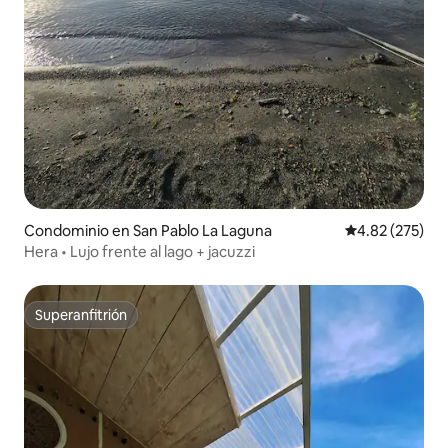
Condominio en San Pablo La Laguna
Calificación pr
4.82 (275)
Hera • Lujo frente al lago + jacuzzi
Superanfitrión
Superanfitrión