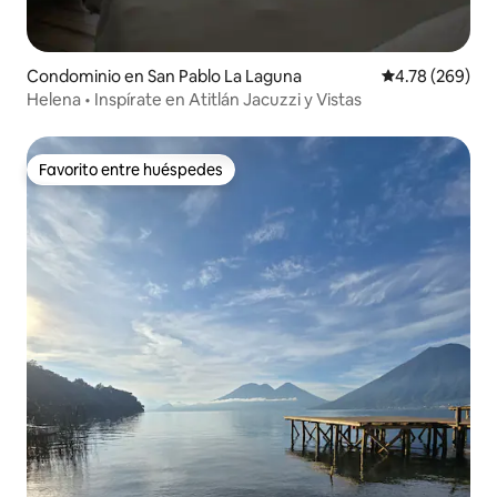
Condominio en San Pablo La Laguna
Calificación pr
4.78 (269)
Helena • Inspírate en Atitlán Jacuzzi y Vistas
Favorito entre huéspedes
Favorito entre huéspedes