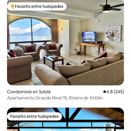
Favorito entre huéspedes
De los mejores en Favorito entre huéspedes
Condominio en Sololá
Calificación p
4.8 (245)
Apartamento Grande Nivel 15, Riviera de Atitlán
Favorito entre huéspedes
Favorito entre huéspedes