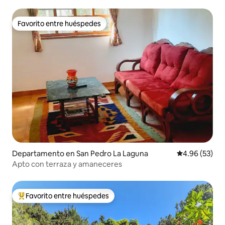
acceso al lago
Favorito entre huéspedes
Favorito entre huéspedes
Departamento en San Pedro La Laguna
Calificación p
4.96 (53)
Apto con terraza y amaneceres
Favorito entre huéspedes
De los mejores en Favorito entre huéspedes