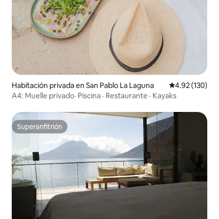
Habitación privada en San Pablo La Laguna
Calificación p
4.92 (130)
A4: Muelle privado· Piscina · Restaurante · Kayaks
Superanfitrión
Superanfitrión