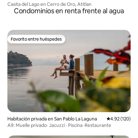
Casita del Lago en Cerro de Oro, Atitlan
Condominios en renta frente al agua
Favorito entre huéspedes
Favorito entre huéspedes
Habitación privada en San Pablo La Laguna
Calificación p
4.92 (120)
A9: Muelle privado· Jacuzzi · Piscina ·Restaurante