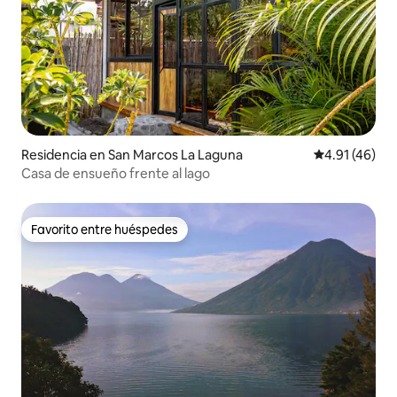
Residencia en San Marcos La Laguna
Calificación 
4.91 (46)
Casa de ensueño frente al lago
Favorito entre huéspedes
Favorito entre huéspedes