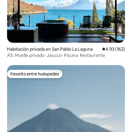
Habitación privada en San Pablo La Laguna
Calificación p
4.93 (162)
A5: Muelle privado· Jacuzzi· Piscina· Restaurante
Favorito entre huéspedes
Favorito entre huéspedes