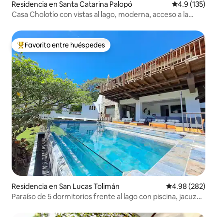
Residencia en Santa Catarina Palopó
Calificación 
4.9 (135)
Casa Cholotío con vistas al lago, moderna, acceso a la
playa
Favorito entre huéspedes
De los mejores en Favorito entre huéspedes
Residencia en San Lucas Tolimán
Calificación pr
4.98 (282)
Paraíso de 5 dormitorios frente al lago con piscina, jacuzzi
y sauna