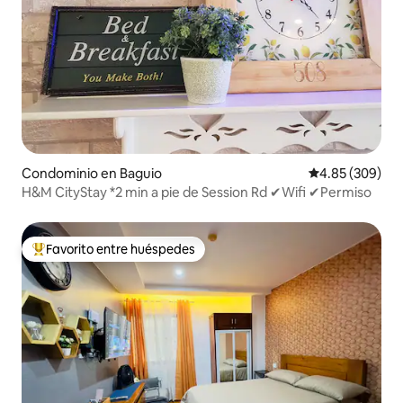
Condominio en Baguio
Calificación pr
4.85 (309)
H&M CityStay *2 min a pie de Session Rd ✔Wifi ✔Permiso
Favorito entre huéspedes
De los mejores en Favorito entre huéspedes