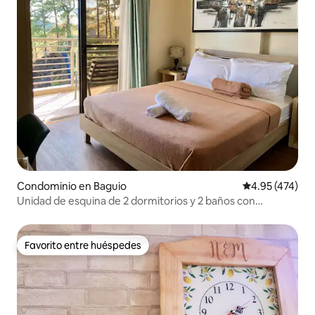
Condominio en Baguio
Calificación p
4.95 (474)
Unidad de esquina de 2 dormitorios y 2 baños con
GRANDES vistas a la montaña
Favorito entre huéspedes
Favorito entre huéspedes