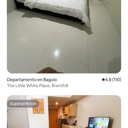
Departamento en Baguio
Calificación 
4.8 (110)
The Little White Place, Brenthill
Superanfitrión
Superanfitrión