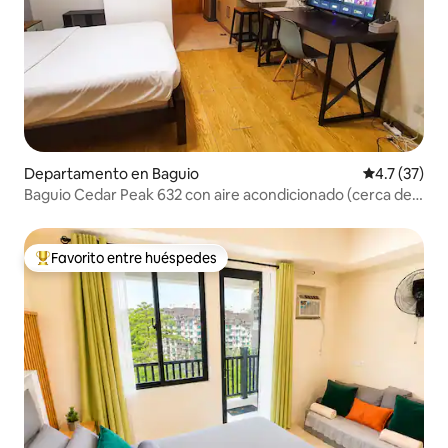
Departamento en Baguio
Calificación
4.7 (37)
Baguio Cedar Peak 632 con aire acondicionado (cerca de
Session Road)
Favorito entre huéspedes
De los mejores en Favorito entre huéspedes