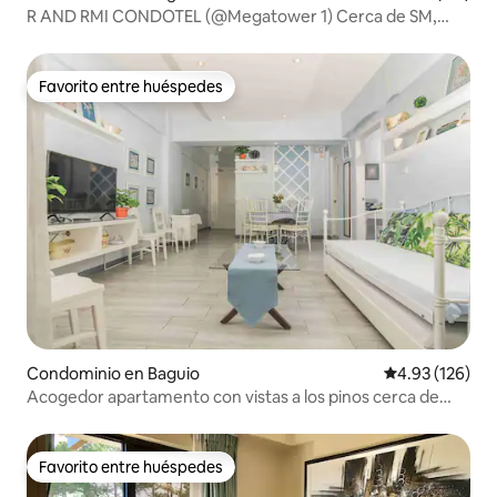
R AND RMI CONDOTEL (@Megatower 1) Cerca de SM,
Session
Favorito entre huéspedes
Favorito entre huéspedes
Condominio en Baguio
Calificación p
4.93 (126)
Acogedor apartamento con vistas a los pinos cerca de
Burnham Park
Favorito entre huéspedes
Favorito entre huéspedes