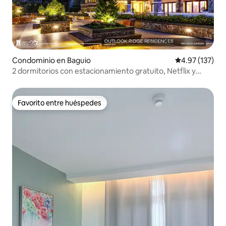
Condominio en Baguio
Calificación p
4.97 (137)
2 dormitorios con estacionamiento gratuito, Netflix y
Prime Video
Favorito entre huéspedes
Favorito entre huéspedes