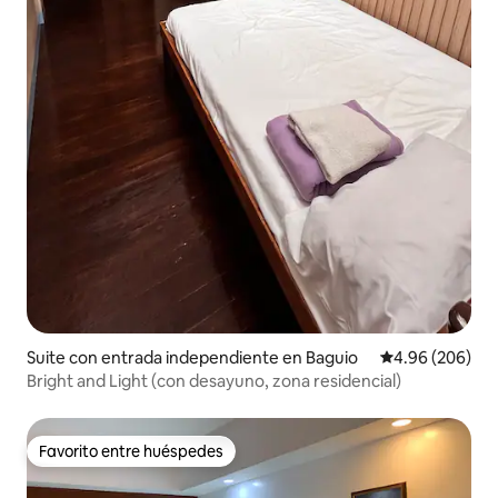
Suite con entrada independiente en Baguio
Calificación pr
4.96 (206)
Bright and Light (con desayuno, zona residencial)
Favorito entre huéspedes
Favorito entre huéspedes