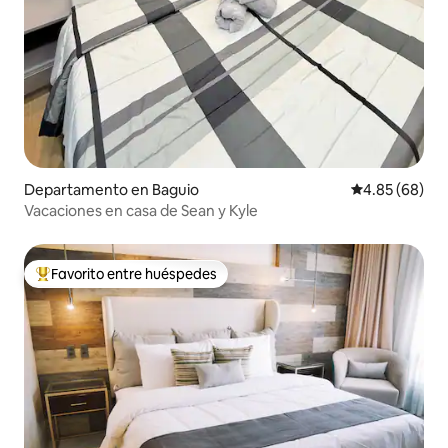
Departamento en Baguio
Calificación p
4.85 (68)
Vacaciones en casa de Sean y Kyle
Favorito entre huéspedes
De los mejores en Favorito entre huéspedes