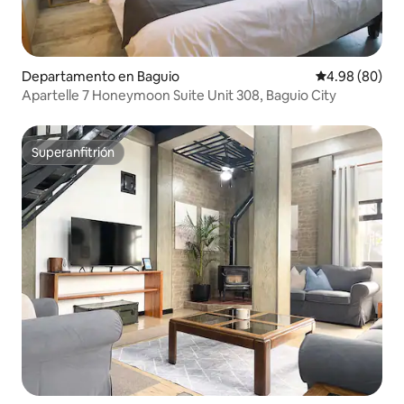
Departamento en Baguio
Calificación p
4.98 (80)
Apartelle 7 Honeymoon Suite Unit 308, Baguio City
Superanfitrión
Superanfitrión