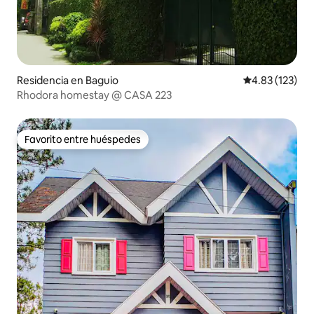
Residencia en Baguio
Calificación p
4.83 (123)
Rhodora homestay @ CASA 223
Favorito entre huéspedes
Favorito entre huéspedes