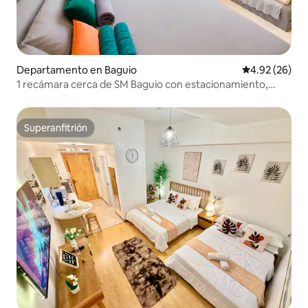
Departamento en Baguio
Calificación p
4.92 (26)
1 recámara cerca de SM Baguio con estacionamiento,
balcón y Netflix
Superanfitrión
Superanfitrión