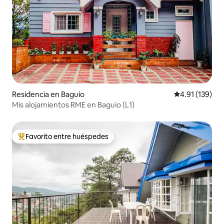
Residencia en Baguio
Calificación p
4.91 (139)
Mis alojamientos RME en Baguio (L1)
Favorito entre huéspedes
De los mejores en Favorito entre huéspedes