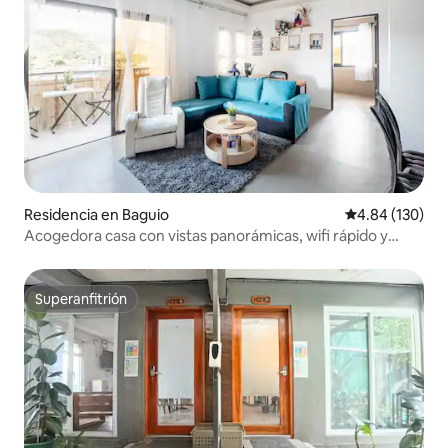
Residencia en Baguio
Calificación pr
4.84 (130)
Acogedora casa con vistas panorámicas, wifi rápido y
Netflix
Superanfitrión
Superanfitrión