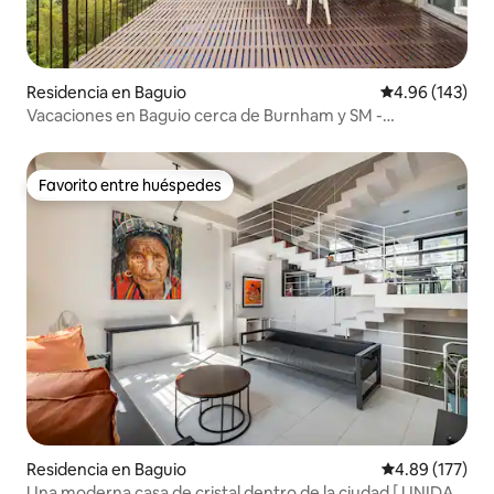
Residencia en Baguio
Calificación pr
4.96 (143)
Vacaciones en Baguio cerca de Burnham y SM -
ACREDITADO POR DOT
Favorito entre huéspedes
Favorito entre huéspedes
Residencia en Baguio
Calificación p
4.89 (177)
Una moderna casa de cristal dentro de la ciudad [ UNIDAD