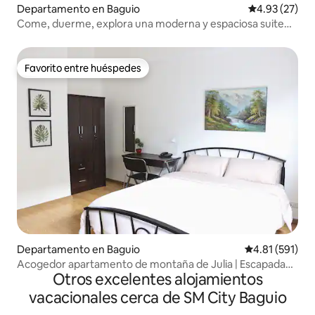
Departamento en Baguio
Calificación 
4.93 (27)
Come, duerme, explora una moderna y espaciosa suite
de 2 niveles
Favorito entre huéspedes
Favorito entre huéspedes
Departamento en Baguio
Calificación p
4.81 (591)
Acogedor apartamento de montaña de Julia | Escapada
Otros excelentes alojamientos
en pareja
vacacionales cerca de SM City Baguio