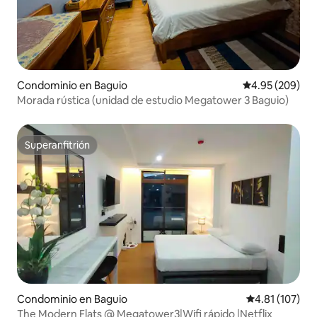
Condominio en Baguio
Calificación pr
4.95 (209)
Morada rústica (unidad de estudio Megatower 3 Baguio)
Superanfitrión
Superanfitrión
Condominio en Baguio
Calificación p
4.81 (107)
The Modern Flats @ Megatower3|Wifi rápido |Netflix