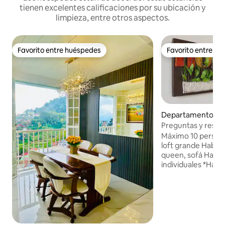
tienen excelentes calificaciones por su ubicación y
limpieza, entre otros aspectos.
Favorito entre huéspedes
Favorito entre h
Favorito entre huéspedes
Favorito entre h
Departamento en
Preguntas y respu
alojamientos (Ho
Máximo 10 personas
Centro de la ciuda
loft grande Habit
queen, sofá Habit
individuales *Habit
Loft-1 cama queen,
extraíble Sala con sofá cama y sofá cama
extraíble 3T&B duc
Toallas Cocina completa con 5 galones
h20 gratis durante
balcón Globe Hom