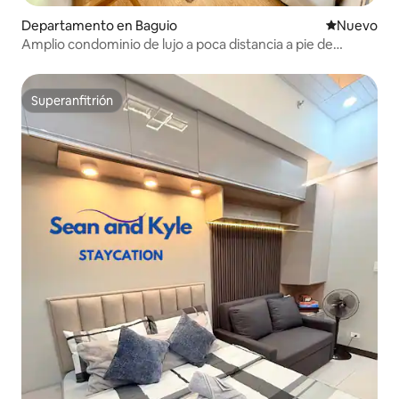
Departamento en Baguio
Nuevo aloj
Nuevo
Amplio condominio de lujo a poca distancia a pie de
Burnham Session y SM
Superanfitrión
Superanfitrión