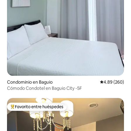
Condominio en Baguio
Calificación pr
4.89 (260)
Cómodo Condotel en Baguio City -5F
Favorito entre huéspedes
De los mejores en Favorito entre huéspedes