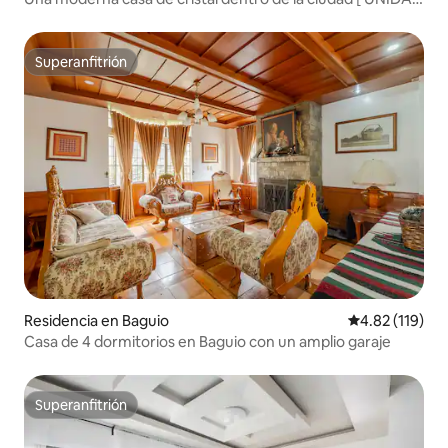
B ]
Superanfitrión
Superanfitrión
Residencia en Baguio
Calificación p
4.82 (119)
Casa de 4 dormitorios en Baguio con un amplio garaje
Superanfitrión
Superanfitrión