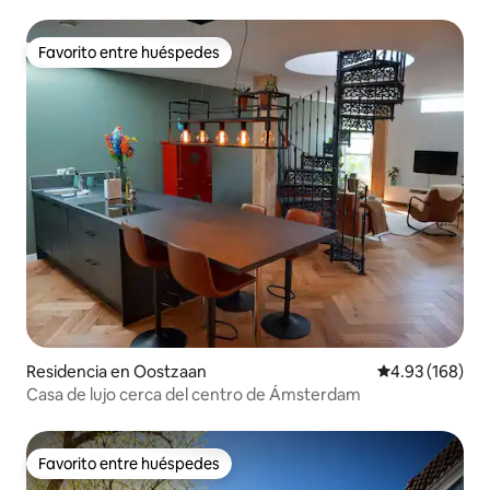
Ámsterdam
Favorito entre huéspedes
Favorito entre huéspedes
Residencia en Oostzaan
Calificación pr
4.93 (168)
Casa de lujo cerca del centro de Ámsterdam
Favorito entre huéspedes
Favorito entre huéspedes