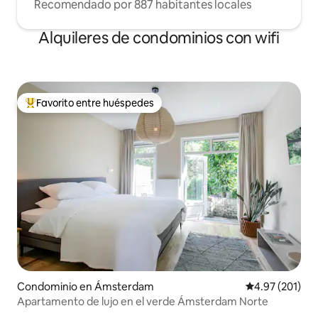
Recomendado por 887 habitantes locales
Alquileres de condominios con wifi
Favorito entre huéspedes
De los mejores en Favorito entre huéspedes
Condominio en Ámsterdam
Calificación p
4.97 (201)
Apartamento de lujo en el verde Ámsterdam Norte