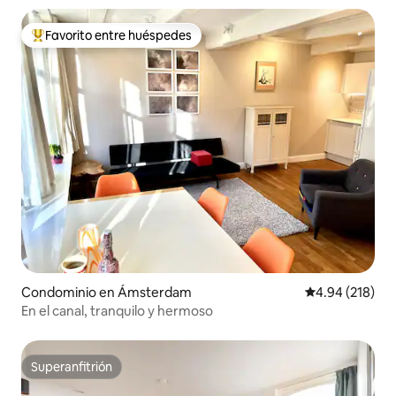
Favorito entre huéspedes
De los mejores en Favorito entre huéspedes
Condominio en Ámsterdam
Calificación pr
4.94 (218)
En el canal, tranquilo y hermoso
Superanfitrión
Superanfitrión