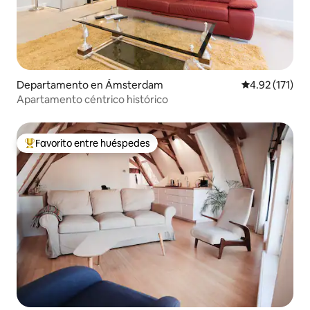
Departamento en Ámsterdam
Calificación p
4.92 (171)
Apartamento céntrico histórico
Favorito entre huéspedes
De los mejores en Favorito entre huéspedes