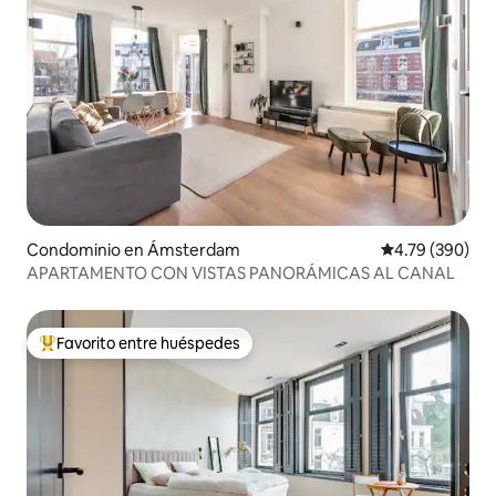
Condominio en Ámsterdam
Calificación pr
4.79 (390)
APARTAMENTO CON VISTAS PANORÁMICAS AL CANAL
Favorito entre huéspedes
De los mejores en Favorito entre huéspedes