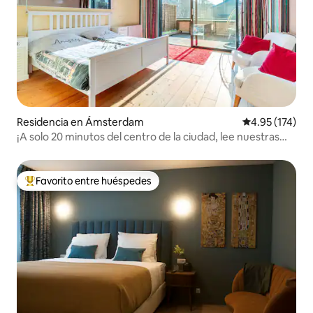
Residencia en Ámsterdam
Calificación p
4.95 (174)
¡A solo 20 minutos del centro de la ciudad, lee nuestras
reseñas !
Favorito entre huéspedes
De los mejores en Favorito entre huéspedes