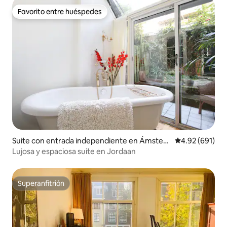
Favorito entre huéspedes
Favorito entre huéspedes
Suite con entrada independiente en Ámsterd
Calificación pr
4.92 (691)
am
Lujosa y espaciosa suite en Jordaan
Superanfitrión
Superanfitrión