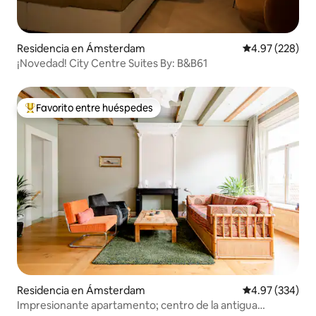
Residencia en Ámsterdam
Calificación pr
4.97 (228)
¡Novedad! City Centre Suites By: B&B61
Favorito entre huéspedes
De los mejores en Favorito entre huéspedes
Residencia en Ámsterdam
Calificación pr
4.97 (334)
Impresionante apartamento; centro de la antigua