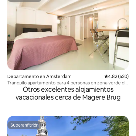
Superanfitrión
Departamento en Ámsterdam
Calificación pr
4.82 (520)
Tranquilo apartamento para 4 personas en zona verde del
Otros excelentes alojamientos
parque del centro
vacacionales cerca de Magere Brug
Superanfitrión
Superanfitrión