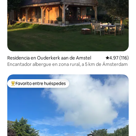
Residencia en Ouderkerk aan de Amstel
Calificación p
4.97 (116)
Encantador albergue en zona rural, a 5 km de Ámsterdam
Favorito entre huéspedes
De los mejores en Favorito entre huéspedes