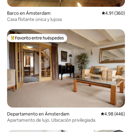
Barco en Ámsterdam
Calificación pr
4.91 (360)
Casa flotante única y lujosa
Favorito entre huéspedes
De los mejores en Favorito entre huéspedes
Departamento en Ámsterdam
Calificación pr
4.98 (446)
Apartamento de lujo. Ubicación privilegiada.