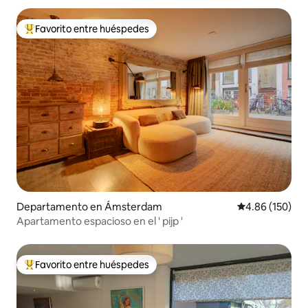
Favorito entre huéspedes
De los mejores en Favorito entre huéspedes
Departamento en Ámsterdam
Calificación pr
4.86 (150)
Apartamento espacioso en el ' pijp '
Favorito entre huéspedes
De los mejores en Favorito entre huéspedes