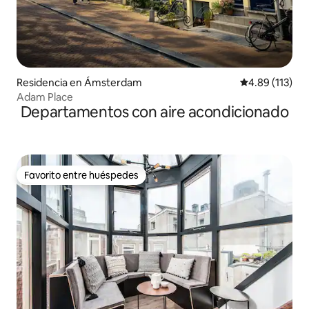
Residencia en Ámsterdam
Calificación p
4.89 (113)
Adam Place
Departamentos con aire acondicionado
Favorito entre huéspedes
Favorito entre huéspedes