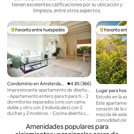
tienen excelentes calificaciones por su ubicación y
limpieza, entre otros aspectos.
Favorito entre huéspedes
Favorito entre
De los mejores en Favorito entre huéspedes
De los mejores en
Condominio en Ámsterda
Calificación promedio: 4.85 de 5
4.85 (366)
m
Impresionante apartamento de diseño,
Lugar para hosped
ubicación céntrica
Ámsterdam
- Apartamento entero para ti para ti. - 2
Estudio en la azot
dormitorios separados (uno con cama
ciudad
Este apartamento t
doble y otro con 2 individuales) con 2
corazón de la ciud
duchas y 2 inodoros. - Cocina abierta con
mezcla de aislamie
electrodomésticos modernos (pero sin
comodidad céntric
estufa), sala de estar y comedor. - Una
Amenidades populares para
terraza jardín pri
calle tranquila en el corazón de una zona
con las comodidad