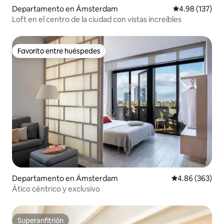
Departamento en Ámsterdam
Calificación p
4.98 (137)
Loft en el centro de la ciudad con vistas increíbles
Favorito entre huéspedes
Favorito entre huéspedes
Departamento en Ámsterdam
Calificación pr
4.86 (363)
Ático céntrico y exclusivo
Superanfitrión