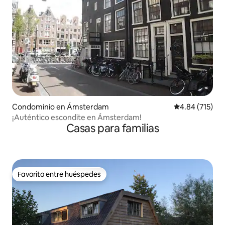
Condominio en Ámsterdam
Calificación p
4.84 (715)
¡Auténtico escondite en Ámsterdam!
Casas para familias
Favorito entre huéspedes
Favorito entre huéspedes