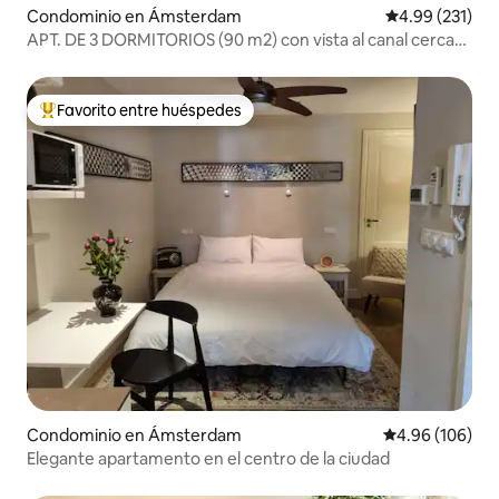
Condominio en Ámsterdam
Calificación p
4.99 (231)
APT. DE 3 DORMITORIOS (90 m2) con vista al canal cerca
de Vondelpark
Favorito entre huéspedes
De los mejores en Favorito entre huéspedes
Condominio en Ámsterdam
Calificación pr
4.96 (106)
Elegante apartamento en el centro de la ciudad