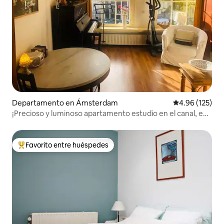
Departamento en Ámsterdam
Calificación p
4.96 (125)
¡Precioso y luminoso apartamento estudio en el canal, en
el centro!
Favorito entre huéspedes
De los mejores en Favorito entre huéspedes