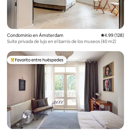
Condominio en Ámsterdam
Calificación pr
4.99 (128)
Suite privada de lujo en el barrio de los museos (40 m2)
Favorito entre huéspedes
De los mejores en Favorito entre huéspedes