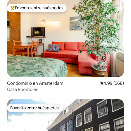
Favorito entre huéspedes
De los mejores en Favorito entre huéspedes
Condominio en Ámsterdam
Calificación pr
4.99 (368)
Casa Roomolen
Favorito entre huéspedes
Favorito entre huéspedes