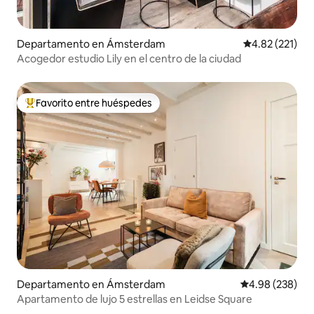
Departamento en Ámsterdam
Calificación p
4.82 (221)
Acogedor estudio Lily en el centro de la ciudad
Favorito entre huéspedes
De los mejores en Favorito entre huéspedes
Departamento en Ámsterdam
Calificación pr
4.98 (238)
Apartamento de lujo 5 estrellas en Leidse Square