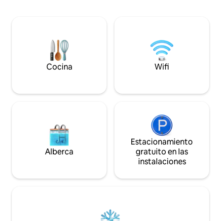
las comodidades in
libre y áreas de estar
cocina al aire libr
interiores/exteriores. Relájate en el
junto al garaje y 
enorme patio trasero con un nuevo
en el patio trasero
pozo, asegurado por una puerta de
alojamiento está d
metal, garaje completo. Disfruta de la
propietarios con 
paz y la comodidad moderna en este
la comodidad de l
refugio de planta abierta.
Cocina
Wifi
Estacionamiento
Alberca
gratuito en las
instalaciones