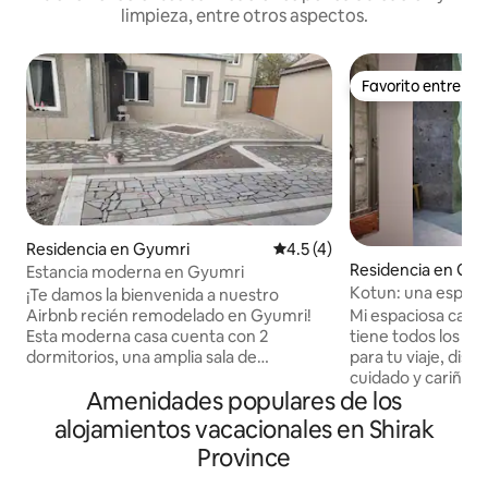
limpieza, entre otros aspectos.
Favorito entre h
Favorito entre h
Residencia en Gyumri
Calificación promedio: 4.5 de
4.5 (4)
Residencia en Gy
Estancia moderna en Gyumri
Kotun: una espacio
¡Te damos la bienvenida a nuestro
primer piso
Mi espaciosa casa
Airbnb recién remodelado en Gyumri!
tiene todos los de
Esta moderna casa cuenta con 2
para tu viaje, dis
dormitorios, una amplia sala de
cuidado y cariño. E
estar/cocina, lavandería, 2 baños y pisos
Amenidades populares de los
casa de 2 pisos co
de baldosas con encimeras de granito.
independiente tien
Duerme profundamente en la cama
alojamientos vacacionales en Shirak
camas para hasta 
tamaño king o en 2 camas individuales,
Province
Encontrarás un bar
con espacio adicional para dormir en el
vinos y juegos en
sofá cama. Disfruta de barbacoas al aire