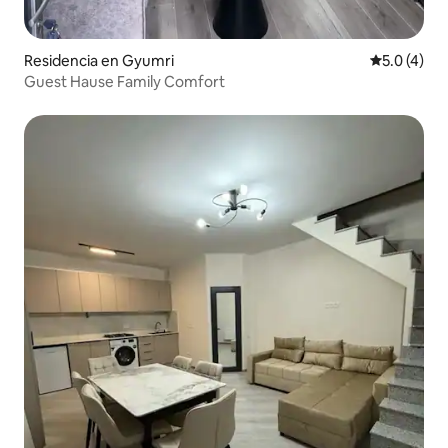
Residencia en Gyumri
Calificació
5.0 (4)
Guest Hause Family Comfort