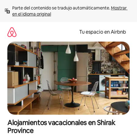
Ir
Parte del contenido se tradujo automáticamente. 
Mostrar 
al
en el idioma original
contenido
Tu espacio en Airbnb
Alojamientos vacacionales en Shirak
Province