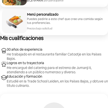
$1,379 MXN
$1,379 MXN por participante
por participante
reúne una variedad de sabores y texturas para ofrecer
una comida completa e inolvidable.
Menú personalizado
Puedes pedirle a este chef que cree una comida según
tus preferencias.
Precios bajo solicitud
Mis cualificaciones
30 años de experiencia
He trabajado en el restaurante familiar Catootje en los Países
Bajos.
Logros en tu trayectoria
Me encargué del catering para el estreno de Jumanji II,
atendiendo a un público numeroso y diverso.
Educación y formación
Estudié en la Trade School Leiden, en los Países Bajos, y obtuve un
título culinario.