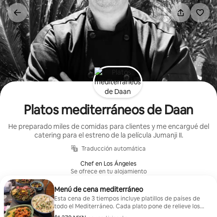
Ir
al
contenido
Platos mediterráneos de Daan
He preparado miles de comidas para clientes y me encargué del
catering para el estreno de la película Jumanji II.
Traducción automática
Chef en Los Ángeles
Se ofrece en tu alojamiento
Menú de cena mediterráneo
Esta cena de 3 tiempos incluye platillos de países de
todo el Mediterráneo. Cada plato pone de relieve los
sabores regionales y las recetas clásicas. El menú