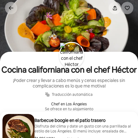
Ir
al
contenido
Cocina californiana con el chef Héctor
¡Poder crear y llevar a cabo menús y cenas especiales sin
complicaciones es lo que me motiva!
Traducción automática
Chef en Los Ángeles
Se ofrece en tu alojamiento
Barbecue boogie en el patio trasero
Disfruta del clima y date un gusto con una parrillada al
estilo de Los Ángeles. El menú incluye: ensalada de
sandía y queso feta, ensalada de papa, elote a la