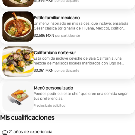
$1,896 MXN
$1,896 MXN por participante
por participante
parrilla, verduras asadas, pechuga de pollo marinada,
costilla de res alimentada con pasto con chimichurri y
shots de limón.
Estilo familiar mexicano
Un menú inspirado en mis raíces, que incluye: ensalada
César clásica (originaria de Tijuana, México), coliflor
asada con hierbas, papas fingerling crujientes, costillas
$2,586 MXN
$2,586 MXN por participante
por participante
de res a la barbacoa asadas a fuego lento, pierna de
cordero estofada tierna, postre de fresa y crema. Este
menú puede ser de estilo familiar o servido en platos.
Puedo adaptarme a las alergias.
Californiano norte-sur
Esta comida incluye ceviche de Baja California, una
mezcla de mariscos locales maridados con jugo de
limón fresco, dátiles del Valle de Coachella con queso
$3,361 MXN
$3,361 MXN por participante
por participante
azul y un alioli de chipotle, una ensalada de verduras
locales con pistaches, cítricos, queso de cabra y una
vinagreta de miel silvestre. También incluye halibut
asado con chícharos, espárragos, cebolla y aji verde,
Menú personalizado
además de papas asadas al estilo neoyorquino de
Puedes pedirle a este chef que cree una comida según
Santa María con calabaza de verano y chimichurri de
tus preferencias.
ajo negro. También incluye postre.
Precios bajo solicitud
Mis cualificaciones
21 años de experiencia