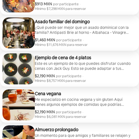
Meno Paella clásica de mariscos o Pollo y chorizo -
$913 MXN
$913 MXN por participante
por participante
·
Ejotes Pastelería Cheescake vasco
Mínimo $7,298 MXN para reservar
Mínimo $7,298 MXN para reservar
Asado familiar del domingo
¿Qué puede ser mejor que un asado dominical con la
familia? Antipasti Brie al horno - Albahaca - Vinagre
balsámico Prosciutto - fresas Gravlax de salmón con
$1,460 MXN
$1,460 MXN por participante
por participante
·
brioche Focaccia de aceitunas Red eléctrica Pata de
Mínimo $11,676 MXN para reservar
cordero asada deshuesada - Ajo y romero Pom
Mínimo $11,676 MXN para reservar
Daughenoise Zanahorias holandesas Coliflor asada -
Salsa de queso cheddar Verduras - Aceite de limón
Ejemplo de cena de 4 platos
Pastelería Tiramisú clásico - Frutos del bosque
Este es un ejemplo de lo que puedes disfrutar cuando
cenas con Jack Guy. Esto se puede adaptar a tus
necesidades dietéticas. Empezar Brie batido - Miel de
$2,190 MXN
$2,190 MXN por participante
por participante
·
arbusto - Tomillo Aceitunas Alcaparras Focaccia
Mínimo $8,757 MXN para reservar
Entree Ñoquis Dumpling de ricotta - Salsa romesco -
Mínimo $8,757 MXN para reservar
Queso grana - Aceite de albahaca Meno Filete de lomo
añejo con jugo de vino tinto Papas gratinadas - Hongos
Cena vegana
ostra Pastelería Cheesecake vasco - Jus de arándanos
Me especializo en cocina vegana y sin gluten Aquí
- Tierra de chocolate I
tienes algunos ejemplos de comidas que podrías
disfrutar, ya sea para 2 o para 40 personas. Empezar
$2,190 MXN
$2,190 MXN por participante
por participante
·
Arroz para paella crujiente, Paté de hongos Pedro
Mínimo $6,081 MXN para reservar
Ximénez, Jugo de tomate Entree Risotto de pimentón,
Mínimo $6,081 MXN para reservar
crumble de parmesano y tofu, aceite de albahaca
Meno Tofu especiado a la parrilla, jus de pepino y
Almuerzo prolongado
remolacha ahumada, crema de anacardo Principal 2
Un momento para que amigos y familiares se relajen y