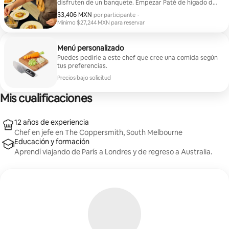
Calabaza moscada, hongos de temporada, zanahorias
disfruten de un banquete. Empezar Paté de hígado de
holandesas, sirope de arce con trufa y tomillo
pollo - Vinagre balsámico - Crostini Ostras escalfadas
$3,406 MXN
$3,406 MXN por participante
por participante
·
Pastelería Brownie de chocolate salado - Tierra de
en codillo de jamón con panceta Brie al horno - Miel de
Mínimo $27,244 MXN para reservar
chocolate - Sorbete de fresa
arbusto - Tomillo Focaccia - Remolacha y vinagre
Mínimo $27,244 MXN para reservar
balsámico Entree Vieiras de Tasmania - Fresa y chorizo
Meno Paletilla de cordero de Salt Bush - Puré de apio
Menú personalizado
nabo - Enoki Bistec a la florentina - Pollo en spatchcock
Puedes pedirle a este chef que cree una comida según
- Mantequilla de limón Papas asadas - Zanahorias
tus preferencias.
holandesas Verdes de temporada Pastelería Tiramisú
clásico - Base de chocolate Limoncello
Precios bajo solicitud
Mis cualificaciones
12 años de experiencia
Chef en jefe en The Coppersmith, South Melbourne
Educación y formación
Aprendí viajando de París a Londres y de regreso a Australia.