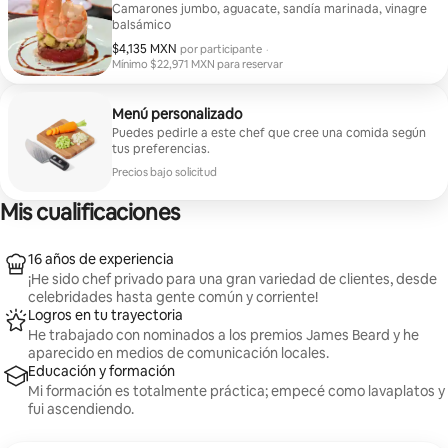
Camarones jumbo, aguacate, sandía marinada, vinagre
balsámico
$4,135 MXN
$4,135 MXN por participante
por participante
·
Mínimo $22,971 MXN para reservar
Mínimo $22,971 MXN para reservar
Menú personalizado
Puedes pedirle a este chef que cree una comida según
tus preferencias.
Precios bajo solicitud
Mis cualificaciones
16 años de experiencia
¡He sido chef privado para una gran variedad de clientes, desde
celebridades hasta gente común y corriente!
Logros en tu trayectoria
He trabajado con nominados a los premios James Beard y he
aparecido en medios de comunicación locales.
Educación y formación
Mi formación es totalmente práctica; empecé como lavaplatos y
fui ascendiendo.