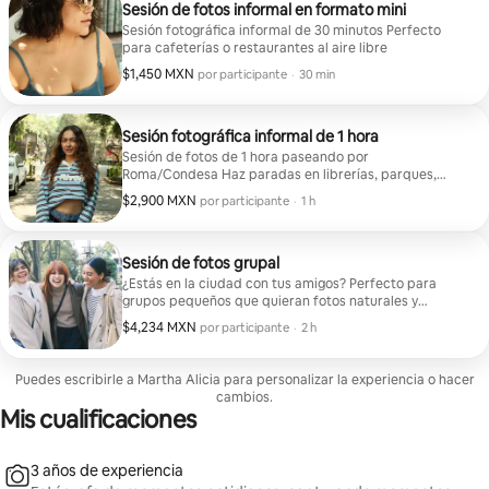
Sesión de fotos informal en formato mini
Sesión fotográfica informal de 30 minutos Perfecto
para cafeterías o restaurantes al aire libre
$1,450 MXN
$1,450 MXN por participante
,
por participante
·
30 min
Sesión fotográfica informal de 1 hora
Sesión de fotos de 1 hora paseando por
Roma/Condesa Haz paradas en librerías, parques,
cafeterías o hermosas calles mientras yo capturo fotos
$2,900 MXN
$2,900 MXN por participante
,
por participante
·
1 h
naturales y tú descubres la ciudad.
Sesión de fotos grupal
¿Estás en la ciudad con tus amigos? Perfecto para
grupos pequeños que quieran fotos naturales y
divertidas mientras exploran la ciudad. Hasta 2 horas
$4,234 MXN
$4,234 MXN por participante
,
por participante
·
2 h
de cobertura fotográfica
Puedes escribirle a Martha Alicia para personalizar la experiencia o hacer
cambios.
Mis cualificaciones
3 años de experiencia