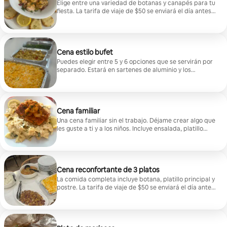
Elige entre una variedad de botanas y canapés para tu
fiesta. La tarifa de viaje de $50 se enviará el día antes
del evento.
Cena estilo bufet
Puedes elegir entre 5 y 6 opciones que se servirán por
separado. Estará en sartenes de aluminio y los
huéspedes se servirán ellos mismos. Cualquier comida
sobrante se guarda para el día siguiente, así las sobras
son aún mejores. La tarifa de viaje de $50 se enviará el
día antes del evento.
Cena familiar
Una cena familiar sin el trabajo. Déjame crear algo que
les guste a ti y a los niños. Incluye ensalada, platillo
principal y postre. Los niños de 0 a 4 años comen
gratis. Permítame transformar la hora de la cena en
algo inolvidable. La tarifa de viaje de $50 se enviará el
día antes del evento.
Cena reconfortante de 3 platos
La comida completa incluye botana, platillo principal y
postre. La tarifa de viaje de $50 se enviará el día antes
del evento.