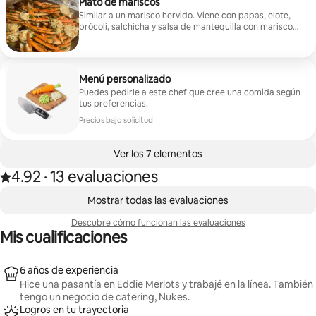
Plato de mariscos
Similar a un marisco hervido. Viene con papas, elote,
brócoli, salchicha y salsa de mantequilla con mariscos.
Comienza con 3 opciones y se pueden agregar más. La
tarifa de viaje de $50 se enviará el día antes del
evento.
Menú personalizado
Puedes pedirle a este chef que cree una comida según
tus preferencias.
Precios bajo solicitud
Ver los 7 elementos
4.92
·
13 evaluaciones
Calificación de 4.92 estrellas sobre 5 basada en 13 evaluaciones
,
Mostrando 0 de 0 elementos
Mostrar todas las evaluaciones
Descubre cómo funcionan las evaluaciones
Mis cualificaciones
6 años de experiencia
Hice una pasantía en Eddie Merlots y trabajé en la línea. También
tengo un negocio de catering, Nukes.
Logros en tu trayectoria