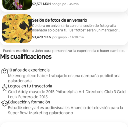
Airbnb para que lo hablemos! 1. Sesión de fotos en
$2,571 MXN
$2,571 MXN por grupo
,
por grupo
·
45 min
grupo 2. Sesión de fotos individual (hasta 6 personas).
Opciones de ubicación (elige 1; ponte en contacto
conmigo si quieres incluir más de 1 ubicación):
Monumento a Lincoln, Tidal Basin, Tudor Place, Corte
Sesión de fotos de aniversario
Suprema del Capitolio de los Estados Unidos.
Celebra un aniversario con una sesión de fotografía
diseñada solo para ti. Tus “fotos” serán un marcador
en tu libro de recuerdos. Lo que obtendrás: 10 fotos
$3,428 MXN
$3,428 MXN por grupo
,
por grupo
·
1 h 30 min
retocadas (varias poses) 10 fotos sin retoques
Ubicación: Tú eliges o podemos recomendarte una
opción.
Puedes escribirle a John para personalizar la experiencia o hacer cambios.
Mis cualificaciones
10 años de experiencia
Me enorgullece haber trabajado en una campaña publicitaria
galardonada
Logros en tu trayectoria
Gold Addy, mayo de 2015 Philadelphia Art Director's Club 3 Gold
Louix Febrero de 2015
Educación y formación
Estudié cine y artes audiovisuales Anuncio de televisión para la
Super Bowl Marketing galardonado