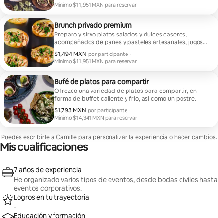
Mínimo $11,951 MXN para reservar
Mínimo $11,951 MXN para reservar
Brunch privado premium
Preparo y sirvo platos salados y dulces caseros,
acompañados de panes y pasteles artesanales, jugos
frescos, café y té de calidad. * Opción Premium:
$1,494 MXN
$1,494 MXN por participante
por participante
·
huevos benedictinos de la casa, decoración floral
Mínimo $11,951 MXN para reservar
Mínimo $11,951 MXN para reservar
Bufé de platos para compartir
Ofrezco una variedad de platos para compartir, en
forma de buffet caliente y frío, así como un postre.
$1,793 MXN
$1,793 MXN por participante
por participante
·
Mínimo $14,341 MXN para reservar
Mínimo $14,341 MXN para reservar
Puedes escribirle a Camille para personalizar la experiencia o hacer cambios.
Mis cualificaciones
7 años de experiencia
He organizado varios tipos de eventos, desde bodas civiles hasta
eventos corporativos.
Logros en tu trayectoria
-
Educación y formación