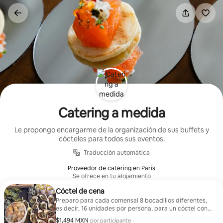
Ir
al
contenido
Catering a medida
Le propongo encargarme de la organización de sus buffets y
cócteles para todos sus eventos.
Traducción automática
Proveedor de catering en París
Se ofrece en tu alojamiento
Cóctel de cena
Preparo para cada comensal 8 bocadillos diferentes,
es decir, 16 unidades por persona, para un cóctel con
cena gourmet y personalizado.
$1,494 MXN
$1,494 MXN por participante
por participante
·