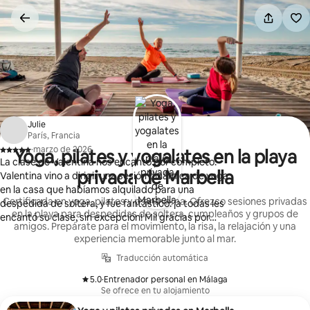
Ir
al
contenido
Julie
París, Francia
·
marzo de 2026
Yoga, pilates y yogalates en la playa
,
La clase de Valentina nos encantó por completo.
privada de Marbella
Valentina vino a dirigir una sesión dinámica de yoga
en la casa que habíamos alquilado para una
Certificada en yoga, pilates y pranayama. Ofrezco sesiones privadas
despedida de soltera, y fue fantástico: ¡a todas les
en la playa para despedidas de soltera, cumpleaños y grupos de
encantó su clase, sin excepción! Mil gracias por
amigos. Prepárate para el movimiento, la risa, la relajación y una
todo, realmente disfrutamos mucho de este
experiencia memorable junto al mar.
momento, nos fuimos sintiéndonos completamente
relajados y es algo que recordaremos durante
Traducción automática
mucho tiempo.
5.0
·
Entrenador personal en Málaga
,
Se ofrece en tu alojamiento