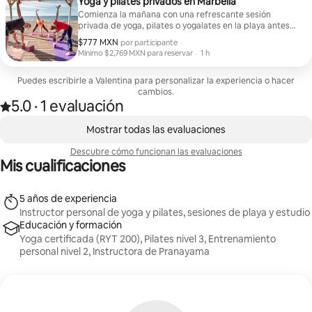
Yoga y pilates privados en Marbella
Comienza la mañana con una refrescante sesión
privada de yoga, pilates o yogalates en la playa antes
de que empiece el calor del verano. Ya sea que estén
$777 MXN
$777 MXN por participante
,
por participante
·
celebrando una despedida de soltera, un cumpleaños
Mínimo $2,769 MXN para reservar
·
1 h
o unas vacaciones en familia, o simplemente quieran
Mínimo $2,769 MXN para reservar
moverse, estirarse, reír y relajarse juntos, cada sesión
Puedes escribirle a Valentina para personalizar la experiencia o hacer
se personaliza según las necesidades de su grupo. Se
cambios.
puede incluir respiración guiada y una breve
5.0
·
1 evaluación
meditación para que la experiencia sea aún más
Calificación de 5.0 estrellas sobre 5 basada en 1 evaluación
,
memorable. Apto para principiantes. Se
Mostrando 0 de 0 elementos
proporcionarán colchonetas de yoga. Solo trae una
Mostrar todas las evaluaciones
toalla de playa y agua.
Descubre cómo funcionan las evaluaciones
Mis cualificaciones
5 años de experiencia
Instructor personal de yoga y pilates, sesiones de playa y estudio
Educación y formación
Yoga certificada (RYT 200), Pilates nivel 3, Entrenamiento
personal nivel 2, Instructora de Pranayama