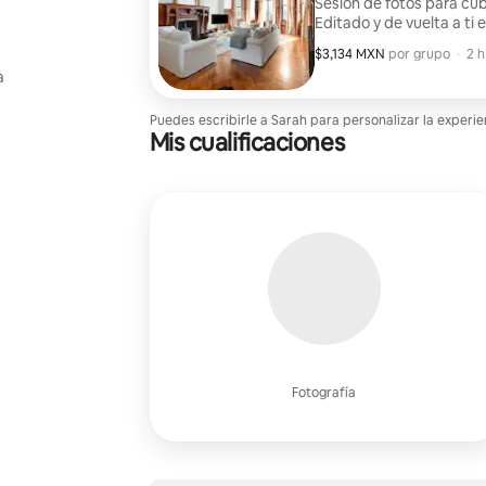
Sesión de fotos para cubr
Editado y de vuelta a ti 
$3,134 MXN
$3,134 MXN por grupo
,
por grupo
·
2 h
a
Puedes escribirle a Sarah para personalizar la experi
Mis cualificaciones
Fotografía