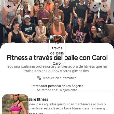
Ir
al
contenido
Fitness a través del baile con Carol
Soy una bailarina profesional y entrenadora de fitness que ha
trabajado en Equinox y otros gimnasios.
Traducción automática
Entrenador personal en Los Ángeles
Se ofrece en tu alojamiento
Baile fitness
Ideal para aquellos que buscan mantenerse activos y
divertirse, esta clase de baile fitness desafía y energiza
con música y movimientos dinámicos para mejorar la