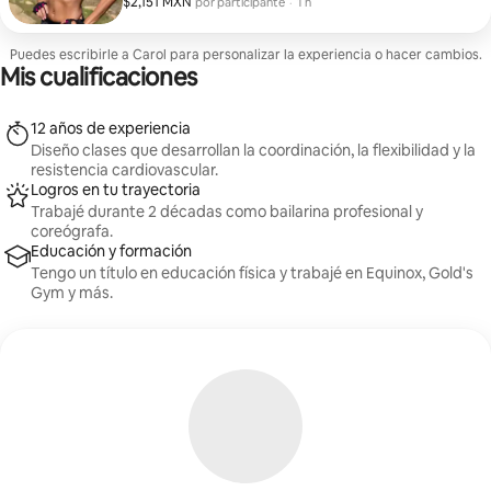
$2,151 MXN
$2,151 MXN por participante
,
por participante
·
1 h
salud cardiovascular y el tono muscular.
Puedes escribirle a Carol para personalizar la experiencia o hacer cambios.
Mis cualificaciones
12 años de experiencia
Diseño clases que desarrollan la coordinación, la flexibilidad y la
resistencia cardiovascular.
Logros en tu trayectoria
Trabajé durante 2 décadas como bailarina profesional y
coreógrafa.
Educación y formación
Tengo un título en educación física y trabajé en Equinox, Gold's
Gym y más.