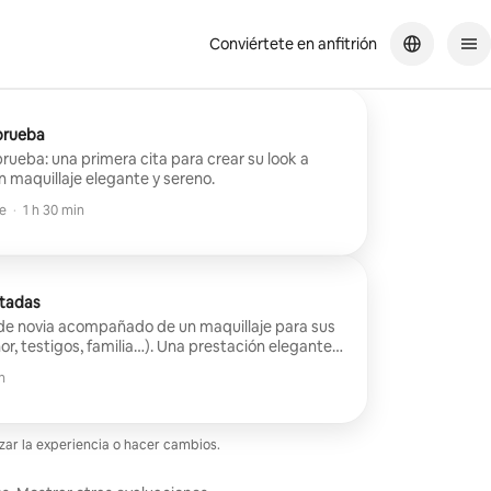
Conviértete en anfitrión
 prueba
prueba: una primera cita para crear su look a
n maquillaje elegante y sereno.
e
e
·
1 h 30 min
itadas
de novia acompañado de un maquillaje para sus
r, testigos, familia…). Una prestación elegante y
ia y su entorno estén todas sublimes y listas
h
 prueba
zar la experiencia o hacer cambios.