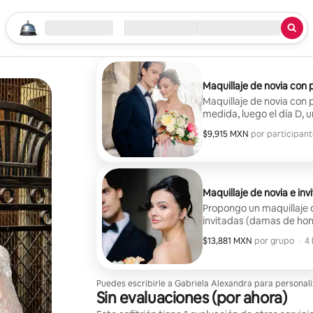
Comienza a explorar
Ubicación
Llegada / Salida
Tipo de servicio
Maquillaje de novia con
Maquillaje de novia con 
medida, luego el día D, u
$9,915 MXN
$9,915 MXN por participant
,
por participant
Maquillaje de novia e inv
Propongo un maquillaje 
invitadas (damas de hono
completa para que la nov
$13,881 MXN
$13,881 MXN por grupo
,
por grupo
·
4 
para brillar el día D. Sin
Puedes escribirle a Gabriela Alexandra para personali
Sin evaluaciones (por ahora)