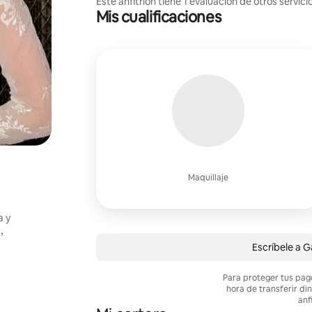
Este anfitrión tiene 1 evaluación de otros servici
Mis cualificaciones
Maquillaje
a y
,
Escríbele a G
Para proteger tus pag
hora de transferir di
anf