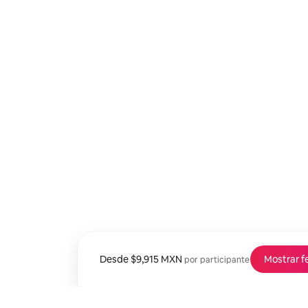
Desde
Desde $9,915 MXN por participante
$9,915 MXN
Mostrar f
por participante