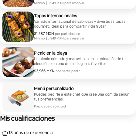
Mínimo $5,949 MXN para reservar
Mínimo $5,949 MXN para reservar
Tapas internacionales
Variado internacional de sabrosas y divertidas tapas
gourmet. Ideal para compartir y disfrutar.
$1,587 MXN
$1,587 MXN por participante
por participante
·
Mínimo $5,949 MXN para reservar
Mínimo $5,949 MXN para reservar
Picnic en la playa
Un picnic cómodo y maravilloso en la ubicación de tu
elección o en uno de mis lugares favoritos.
$3,966 MXN
$3,966 MXN por participante
por participante
Menú personalizado
Puedes pedirle a este chef que cree una comida según
tus preferencias.
Precios bajo solicitud
Mis cualificaciones
15 años de experiencia