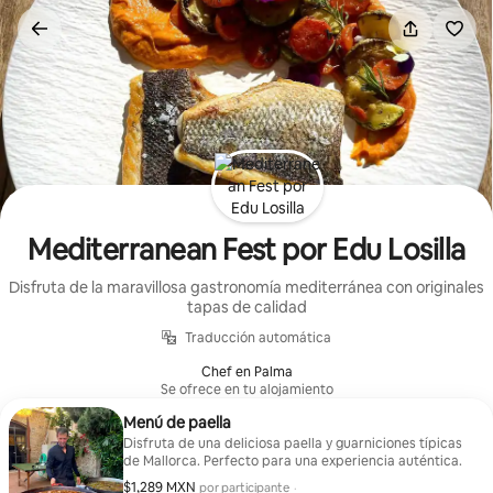
Ir
al
contenido
Mediterranean Fest por Edu Losilla
Disfruta de la maravillosa gastronomía mediterránea con originales
tapas de calidad
Traducción automática
Chef en Palma
Se ofrece en tu alojamiento
Menú de paella
Disfruta de una deliciosa paella y guarniciones típicas
de Mallorca. Perfecto para una experiencia auténtica.
$1,289 MXN
$1,289 MXN por participante
por participante
·