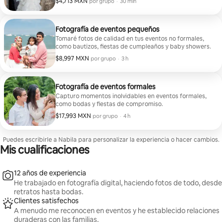
$4,713 MXN
$4,713 MXN por grupo
,
por grupo
·
30 min
Fotografía de eventos pequeños
Tomaré fotos de calidad en tus eventos no formales,
como bautizos, fiestas de cumpleaños y baby showers.
$8,997 MXN
$8,997 MXN por grupo
,
por grupo
·
3 h
Fotografía de eventos formales
Capturo momentos inolvidables en eventos formales,
como bodas y fiestas de compromiso.
$17,993 MXN
$17,993 MXN por grupo
,
por grupo
·
4 h
Puedes escribirle a Nabila para personalizar la experiencia o hacer cambios.
Mis cualificaciones
12 años de experiencia
He trabajado en fotografía digital, haciendo fotos de todo, desde
retratos hasta bodas.
Clientes satisfechos
A menudo me reconocen en eventos y he establecido relaciones
duraderas con las familias.