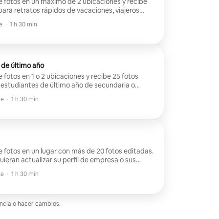
e fotos en un máximo de 2 ubicaciones y recibe
para retratos rápidos de vacaciones, viajeros
ueros de viajes.
e
e
·
1 h 30 min
 de último año
 fotos en 1 o 2 ubicaciones y recibe 25 fotos
 estudiantes de último año de secundaria o
an celebrar su graduación!
te
te
·
1 h 30 min
e fotos en un lugar con más de 20 fotos editadas.
uieran actualizar su perfil de empresa o sus
tos profesionales!
te
te
·
1 h 30 min
encia o hacer cambios.
 evaluación