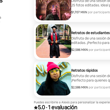
s
Disfruta de una sesión d
25 fotos editadas. Ideal 
solitarios, parejas y blog
$1,707 MXN
$1,707 MXN por participant
,
por participant
a
e
Retratos de estudiantes
Disfruta de una sesión de
editadas. ¡Perfecto para
universitarios que quier
$2,586 MXN
$2,586 MXN por participan
,
por participan
Retratos rápidos
Disfruta de una sesión d
¡Perfecto para quienes q
redes sociales con retra
$2,586 MXN
$2,586 MXN por participan
,
por participan
Puedes escribirle a Alexis para personalizar la experi
5.0
·
1 evaluación
Calificación de 5.0 estrellas sobre 5 basada en 1