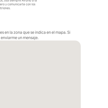
os, usa siempre Airbnb a la
nero y comunicarte con los
itriones.
s en la zona que se indica en el mapa. Si
s enviarme un mensaje.