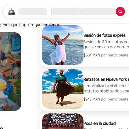
Comienza a explorar
Ubicación
Llegada / Salida
Tipo de servicio
a que me sintiera cómodo. Su
mágenes que capturó. ¡Recomiendo
Sesión de fotos exprés
Sesión de 30 minutos co
que se envían por correo
$604 MXN
$604 MXN por participante
,
por participante
Retratos en Nueva York 
Inmortaliza tu visita con
retratos rápidos de vacac
$948 MXN
$948 MXN por participante
,
por participante
Posa en la ciudad