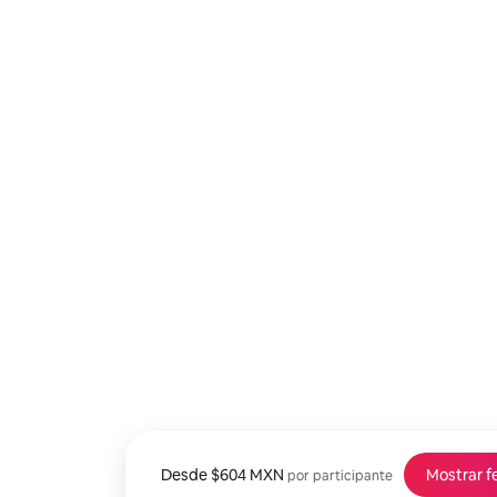
Desde
Desde $604 MXN por participante
$604 MXN
Mostrar f
por participante