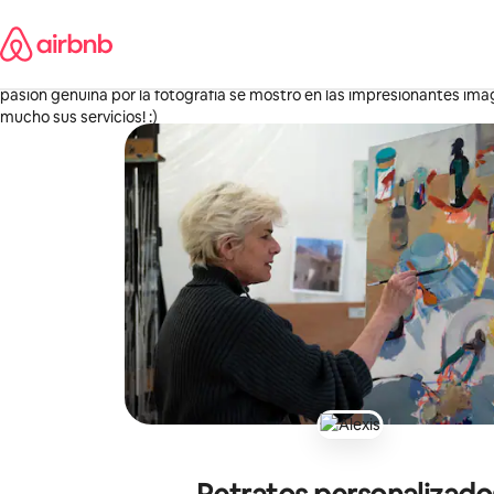
Ir
Roshely
al
Estados Unidos
contenido
·
octubre de 2025
,
Alexis, un fotógrafo verdaderamente dulce, se esforzó al máximo par
pasión genuina por la fotografía se mostró en las impresionantes i
mucho sus servicios! :)