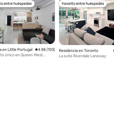
ito entre huéspedes
Favorito entre huéspedes
ejores en Favorito entre huéspedes
Favorito entre huéspedes
4.99 de 5; 257 evaluaciones
 en Little Portugal
Calificación promedio: 4.96 de 5; 103 evaluac
4.96 (103)
Residencia en Toronto
nto único en Queen West
La suite Riverdale Laneway