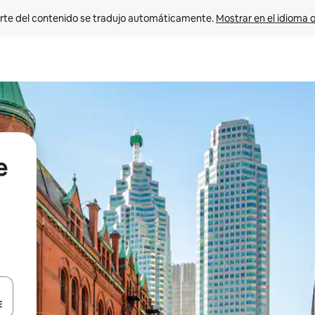
rte del contenido se tradujo automáticamente. 
Mostrar en el idioma o
e
vegar usando las teclas de las flechas hacia arriba y hacia abajo, o b