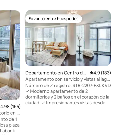
Departam
Favorito entre huéspedes
Favorit
re huéspedes
Favorito entre huéspedes
Favorit
e Toront
Increíble 
Torre CN
Experime
centro de
la Arena 
luminoso
abierto 
cómodo sa
techo. Di
limpias y
Departamento en Centro de
Calificación promedio:
4.9 (183)
iones
para viaj
Toronto
Apartamento con servicio y vistas al lago:
a pocos 
2 dormitorios, 2 baños y 1 aparcamiento
Número de✓ registro: STR-2207-FXLKVD
entreteni
gratuito
✓ Moderno apartamento de 2
requiere 
dormitorios y 2 baños en el corazón de la
momento d
ciudad. ✓ Impresionantes vistas desde el
silencio e
alificación promedio: 4.98 de 5; 165 evaluaciones
4.98 (165)
piso 23 de Harbor Front y Central Island.
¡Reserva 
orio en el
Aparcamiento ✓ gratuito, cocina
nto de 1
completa, wifi y Smart TV. ✓ Mantente
iosa plaza
fresco con aire acondicionado central.
otiabank
Seguridad y recepción✓ 24/7. Acceso