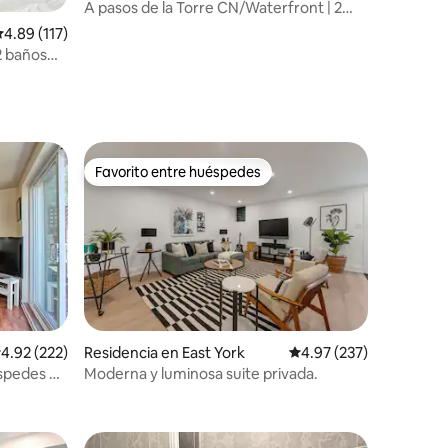
oronto
A pasos de la Torre CN/Waterfront | 2
recámaras/2 baños + estacionamiento
alificación promedio: 4.89 de 5; 117 evaluaciones
4.89 (117)
2 baños
Favorito entre huéspedes
Favorito entre huéspedes
alificación promedio: 4.92 de 5; 222 evaluaciones
4.92 (222)
Residencia en East York
Calificación promedio: 
4.97 (237)
spedes en
Moderna y luminosa suite privada.
iones