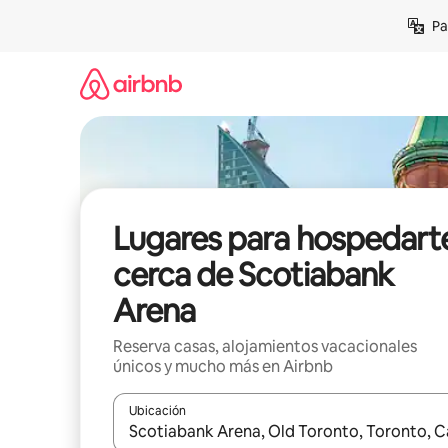
Ir
Pa
al
contenido
Lugares para hospedart
cerca de Scotiabank
Arena
Reserva casas, alojamientos vacacionales
únicos y mucho más en Airbnb
Ubicación
Cuando los resultados estén disponibles, podrás na