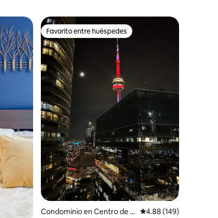
Favorito entre huéspedes
Favorito entre huéspedes
iones
Condominio en Centro de T
Calificación promedio: 
4.88 (149)