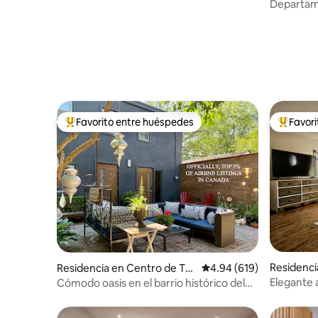
oronto
Departame
centro de
Arena
Favorito entre huéspedes
Favor
De los mejores en Favorito entre huéspedes
De los m
Residenci
Residencia en Centro de Tor
Calificación promedio: 
4.94 (619)
onto
onto
Elegante 
Cómodo oasis en el barrio histórico del
Toronto, 
centro