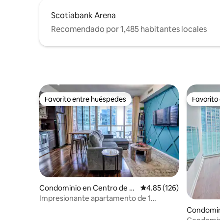
Scotiabank Arena
Recomendado por 1,485 habitantes locales
Favorito entre huéspedes
Favorito
Favorito entre huéspedes
Favorito
Condominio en Centro de T
Calificación promedio: 
4.85 (126)
oronto
Impresionante apartamento de 1
dormitorio en el corazón del centro de
Condomin
Toronto
ronto