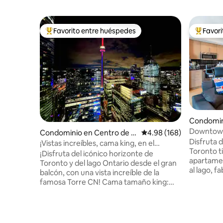
Favorito entre huéspedes
Favor
De los mejores en Favorito entre huéspedes
De los m
Condomin
oronto
Downtown
Condominio en Centro de T
Calificación promedio: 
4.98 (168)
Scotiaba
Disfruta 
oronto
¡Vistas increíbles, cama king, en el
Toronto t
corazón de Toronto!
¡Disfruta del icónico horizonte de
apartamen
Toronto y del lago Ontario desde el gran
al lago, 
balcón, con una vista increíble de la
luminoso,
famosa Torre CN! Cama tamaño king:
ubicación
ideal para parejas, huéspedes que viajan
apartamen
solos, amigos o quienes están en la
ubicado en
ciudad por trabajo. A solo unos pasos del
financier
centro de transporte más grande de