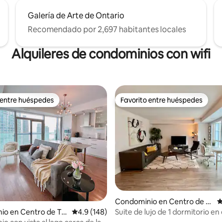
Galería de Arte de Ontario
Recomendado por 2,697 habitantes locales
Alquileres de condominios con wifi
 entre huéspedes
Favorito entre huéspedes
 entre huéspedes
Favorito entre huéspedes
4.85 de 5; 126 evaluaciones
Condominio en Centro de T
C
oronto
Suite de lujo de 1 dormitorio en 
io en Centro de To
Calificación promedio: 4.9 de 5; 148 evaluac
4.9 (148)
corazón de Toronto