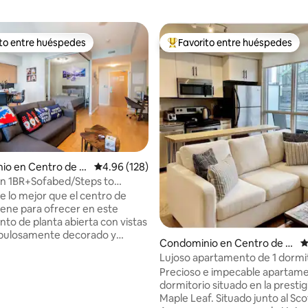
ito entre huéspedes
Favorito entre huéspedes
ejores en Favorito entre huéspedes
De los mejores en Favorito ent
io en Centro de T
Calificación promedio: 4.96 de 5; 128 evaluac
4.96 (128)
 1BR+Sofabed/Steps to
4.98 de 5; 168 evaluaciones
nkArena/MTCC
de lo mejor que el centro de
iene para ofrecer en este
to de planta abierta con vistas
fabulosamente decorado y
Condominio en Centro de T
C
 en Maple Leaf Square. La
oronto
Lujoso apartamento de 1 dormit
 lo es todo y este hermoso
exclusivo Maple Leaf Square
Precioso e impecable apartame
to no podría estar mejor
dormitorio situado en la prestig
 el corazón del distrito
Maple Leaf. Situado junto al Sc
o y de entretenimiento de