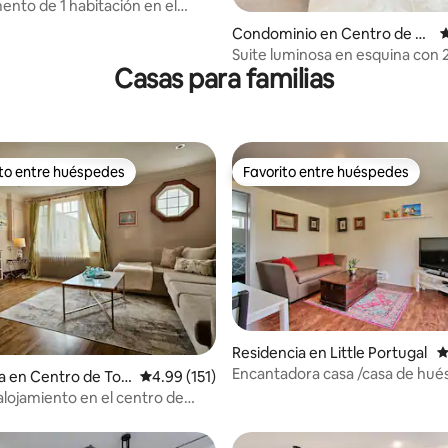
nto de 1 habitación en el
 Toronto, junto al Scotiabank
Condominio en Centro de To
C
ronto
Suite luminosa en esquina con 
Casas para familias
cerca de UnionStation
ito entre huéspedes
Favorito entre huéspedes
ejores en Favorito entre huéspedes
Favorito entre huéspedes
Residencia en Little Portugal
C
Encantadora casa /casa de hué
a en Centro de Tor
Calificación promedio: 4.99 de 5; 151 evaluac
4.99 (151)
4.94 de 5; 619 evaluaciones
el centro de la ciudad
alojamiento en el centro de
zona transitable