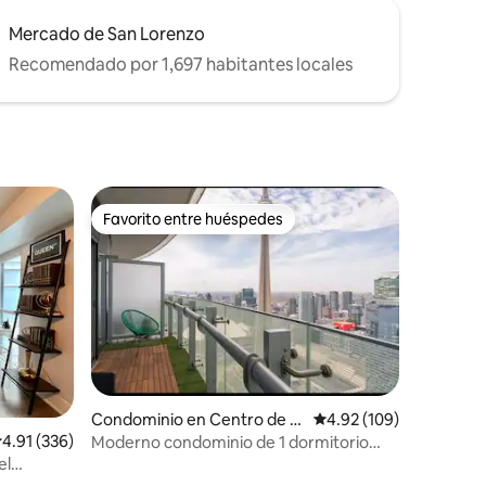
Mercado de San Lorenzo
Recomendado por 1,697 habitantes locales
Favorito entre huéspedes
Favorito entre huéspedes
Condominio en Centro de T
Calificación promedio: 
4.92 (109)
oronto
alificación promedio: 4.91 de 5; 336 evaluaciones
4.91 (336)
Moderno condominio de 1 dormitorio
con estacionamiento gratuito, vista a la
el
iones
torre CN