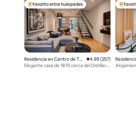
Favorito entre huéspedes
Favor
De los mejores en Favorito entre huéspedes
De los m
Residencia en Centro de Tor
Calificación promedio: 
4.99 (257)
Residencia
onto
Elegante casa de 1870 cerca del Distillery
Alojamie
District y el casco antiguo de Toronto
Laneway