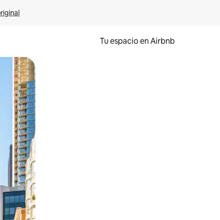
riginal
Tu espacio en Airbnb
ien tocando y deslizando la pantalla.