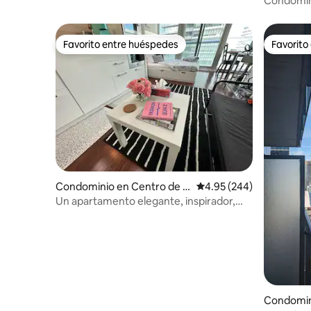
Condominio
Torre CN
Favorito entre huéspedes
Favorito
Favorito entre huéspedes
Favorito
Condominio en Centro de T
Calificación promedio: 
4.95 (244)
oronto
Un apartamento elegante, inspirador,
lujoso, divertido y limpio.
Condomin