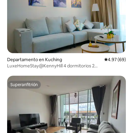
Departamento en Kuching
Calificación p
4.97 (69)
LuxeHomeStay@KennyHill 4 dormitorios 2
estacionamientos BMC y Vivacity
Superanfitrión
Superanfitrión