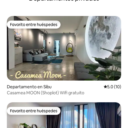
Favorito entre huéspedes
Favorito entre huéspedes
Departamento en Sibu
Calificación
5.0 (10)
Casamea MOON (Shoplot) Wifi gratuito
Favorito entre huéspedes
Favorito entre huéspedes