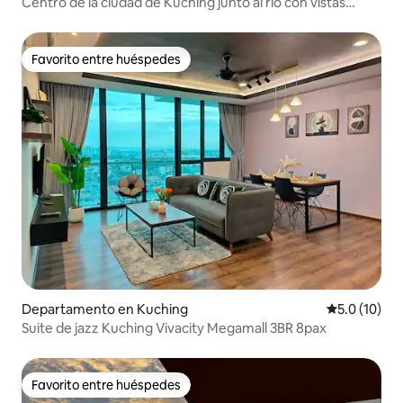
Centro de la ciudad de Kuching junto al río con vistas
maravillosas
Favorito entre huéspedes
Favorito entre huéspedes
Departamento en Kuching
Calificación
5.0 (10)
Suite de jazz Kuching Vivacity Megamall 3BR 8pax
Favorito entre huéspedes
Favorito entre huéspedes