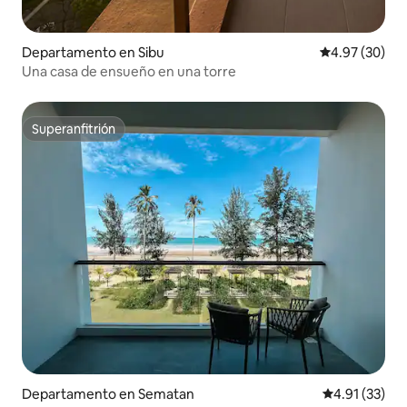
Departamento en Sibu
Calificación p
4.97 (30)
Una casa de ensueño en una torre
Superanfitrión
Superanfitrión
Departamento en Sematan
Calificación 
4.91 (33)