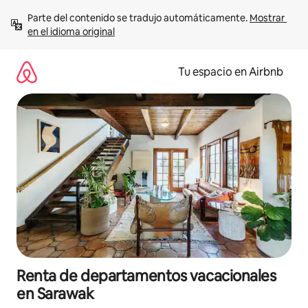
Ir
Parte del contenido se tradujo automáticamente. 
Mostrar 
al
en el idioma original
contenido
Tu espacio en Airbnb
Renta de departamentos vacacionales
en Sarawak