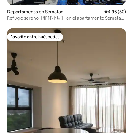
Departamento en Sematan
Calificación p
4.96 (50)
Refugio sereno【和轩小居】 en el apartamento Sematan
Roxy Beach
Favorito entre huéspedes
Favorito entre huéspedes