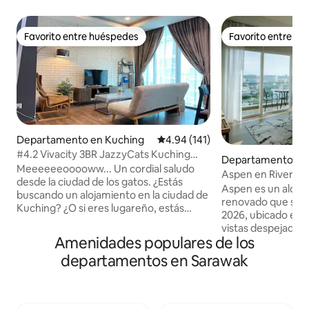
Favorito entre huéspedes
Favorito entre h
Favorito entre huéspedes
Favorito entre h
Departamento en Kuching
Calificación promedio: 4.94 de 5
4.94 (141)
#4.2 Vivacity 3BR JazzyCats Kuching
Departamento en
Jazz Suites
Meeeeeeooooww... Un cordial saludo
Aspen en Riverin
desde la ciudad de los gatos. ¿Estás
Aspen es un aloj
buscando un alojamiento en la ciudad de
renovado que se 
Kuching? ¿O si eres lugareño, estás
2026, ubicado en lo
pensando en pasar unas vacaciones con
vistas despejadas d
tus seres queridos? ¡Echa un vistazo a
Amenidades populares de los
icónico DUN y el edifi
Jazzy Cats Lodge! Situado justo encima
diseño espacioso 
departamentos en Sarawak
de Vivacity Megamall, el centro
privado, es el luga
comercial más grande de Kuching, que
disfrutar de mañan
cuenta con varias marcas para tu terapia
atardeceres dorad
de compras, diversión y
horizonte de Kuch