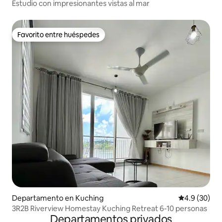
Estudio con impresionantes vistas al mar
Favorito entre huéspedes
Favorito entre huéspedes
Departamento en Kuching
Calificación
4.9 (30)
3R2B Riverview Homestay Kuching Retreat 6-10 personas
Departamentos privados