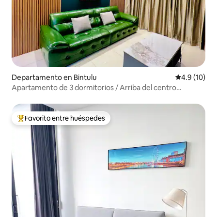
Departamento en Bintulu
Calificación
4.9 (10)
Apartamento de 3 dormitorios / Arriba del centro
comercial Boulevard / Windenburg
Favorito entre huéspedes
De los mejores en Favorito entre huéspedes