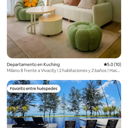
Departamento en Kuching
Calificación
5.0 (10)
Milano 8 frente a Vivacity | 2 habitaciones y 2 baños | Hasta
5 personas
Favorito entre huéspedes
Favorito entre huéspedes