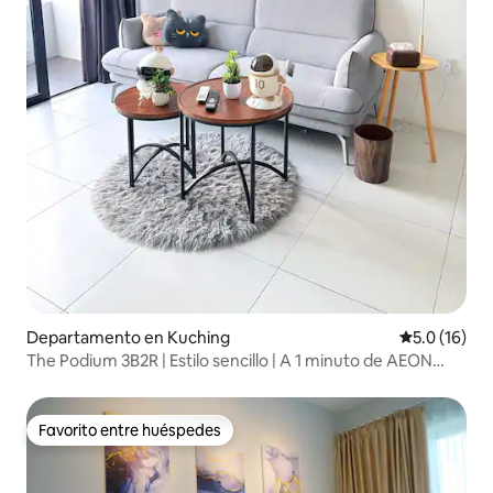
Departamento en Kuching
Calificación
5.0 (16)
The Podium 3B2R | Estilo sencillo | A 1 minuto de AEON
MALL
Favorito entre huéspedes
Favorito entre huéspedes