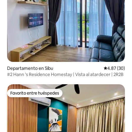
Departamento en Sibu
Calificación p
4.87 (30)
#2 Hann 's Residence Homestay | Vista al atardecer | 2R2B
Favorito entre huéspedes
Favorito entre huéspedes