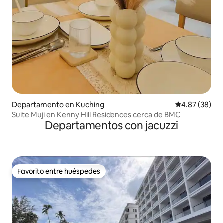
Departamento en Kuching
Calificación p
4.87 (38)
Suite Muji en Kenny Hill Residences cerca de BMC
Departamentos con jacuzzi
Favorito entre huéspedes
Favorito entre huéspedes