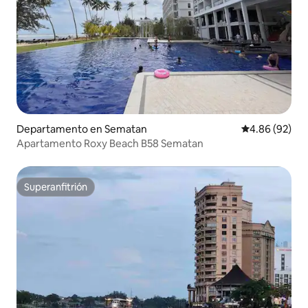
Departamento en Sematan
Calificación p
4.86 (92)
Apartamento Roxy Beach B58 Sematan
Superanfitrión
Superanfitrión