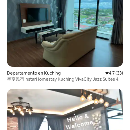
Departamento en Kuching
Calificación
4.7 (33)
星享民宿InstarHomestay Kuching VivaCity Jazz Suites 4.