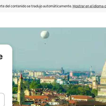
rte del contenido se tradujo automáticamente. 
Mostrar en el idioma o
e
vegar usando las teclas de las flechas hacia arriba y hacia abajo, o b