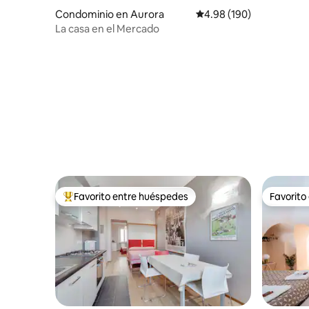
Condominio en Aurora
Calificación promedio: 
4.98 (190)
La casa en el Mercado
Favorito entre huéspedes
Favorito
De los mejores en Favorito entre huéspedes
Favorito