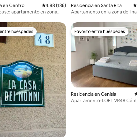
4.92 de 5; 408 evaluaciones
a en Centro
Calificación promedio: 4.88 de 5; 136 evaluac
4.88 (136)
Residencia en Santa Rita
C
ouse: apartamento en zona
Apartamento en la zona del Ina
ca
 entre huéspedes
Favorito entre huéspedes
 entre huéspedes
Favorito entre huéspedes
4.93 de 5; 111 evaluaciones
Residencia en Cenisia
C
Apartamento-LOFT VR48 Céntr
Confort 5 Estrellas