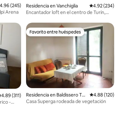
iones
alificación promedio: 4.96 de 5; 245 evaluaciones
4.96 (245)
Residencia en Vanchiglia
Calificación promedio: 
4.92 (234)
lpi Arena
Encantador loft en el centro de Turín,
Borgo Vanchiglia
Favorito entre huéspedes
Favorito entre huéspedes
Residencia en Baldissero Tori
Calificación promedio: 
4.88 (120)
alificación promedio: 4.89 de 5; 311 evaluaciones
4.89 (311)
nese
Casa Superga rodeada de vegetación
ico -