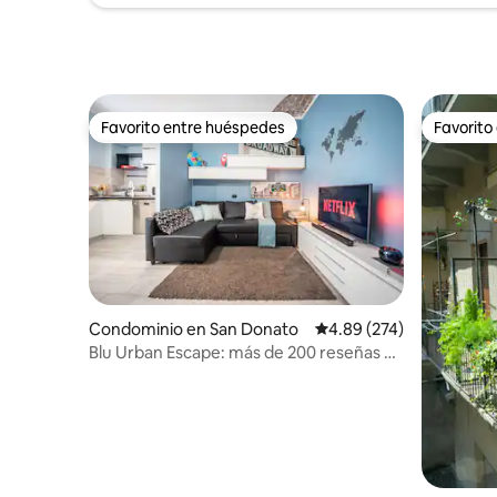
Favorito entre huéspedes
Favorito
Favorito entre huéspedes
Favorito
Condominio en San Donato
Calificación promedio: 
4.89 (274)
Blu Urban Escape: más de 200 reseñas de
5 estrellas