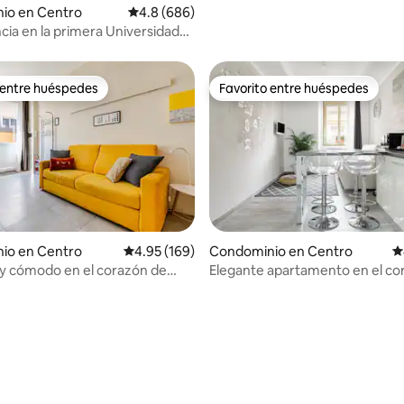
io en Centro
Calificación promedio: 4.8 de 5; 686 evaluac
4.8 (686)
cia en la primera Universidad
1404)
 entre huéspedes
Favorito entre huéspedes
 entre huéspedes
Favorito entre huéspedes
io en Centro
Calificación promedio: 4.95 de 5; 169 evaluac
4.95 (169)
Condominio en Centro
C
y cómodo en el corazón de
Elegante apartamento en el co
Cuadrilátero