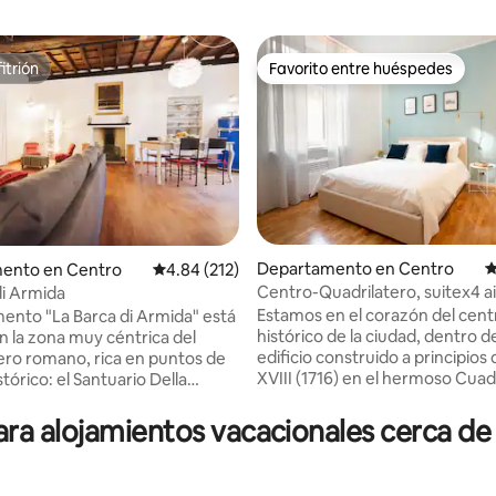
itrión
Favorito entre huéspedes
itrión
Favorito entre huéspedes
Departamento en Centro
C
ento en Centro
Calificación promedio: 4.84 de 5; 212 evaluac
4.84 (212)
Centro-Quadrilatero, suitex4 a
di Armida
4.94 de 5; 363 evaluaciones
acondicionado, pago del
Estamos en el corazón del cent
mento "La Barca di Armida" está
estacionamiento
histórico de la ciudad, dentro d
n la zona muy céntrica del
edificio construido a principios d
ero romano, rica en puntos de
XVIII (1716) en el hermoso Cuad
stórico: el Santuario Della
Romano. Santa Chiara Suite es el punto
 la Piazza Castello con el
de partida perfecto para visitar
al, Via Garibaldi, Porta
a alojamientos vacacionales cerca de 
a pie. A las parejas les encantará, pero
Caminar por las calles históricas
también a las familias con niño
erdadero placer. Rica en
está inmerso en un entorno tra
es y cafeterías típicos, incluido