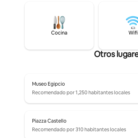
el famoso 
con comodidad. Perfecto para relajarse
apartament
después de explorar la ciudad, está
Consolata
rodeado de lugares vibrantes, pero sigue
ambiente 
siendo sorprendentemente tranquilo.
del mercad
Autorregistro de entrada de 4:00 p. m. a
el más gr
Cocina
Wifi
9:00 p. m. Para llegadas después de las 9
p. m. o retrasos, infórmenos antes de las
9 p. m.
Otros lugar
Museo Egipcio
Recomendado por 1,250 habitantes locales
Piazza Castello
Recomendado por 310 habitantes locales