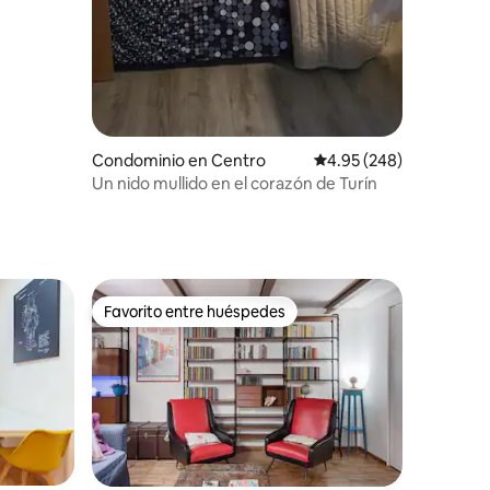
Condominio en Centro
Calificación promedio: 
4.95 (248)
Un nido mullido en el corazón de Turín
Favorito entre huéspedes
re huéspedes
Favorito entre huéspedes