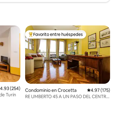
Favorito entre huéspedes
re huéspedes
De los mejores en Favorito entre huéspedes
alificación promedio: 4.93 de 5; 254 evaluaciones
4.93 (254)
Condominio en Crocetta
Calificación promedio: 
4.97 (175)
de Turín
RE UMBERTO 45 A UN PASO DEL CENTRO
Y DEL CIELO