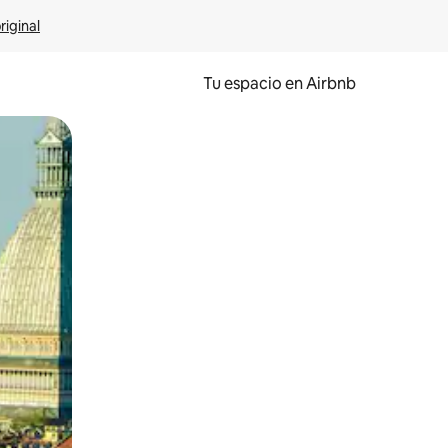
riginal
Tu espacio en Airbnb
ien tocando y deslizando la pantalla.