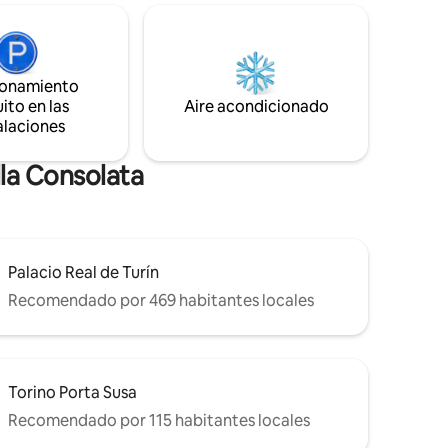
bterráneo
una estancia agradable. Ideal para
cia o
parejas y solteros. Ya sea que estés
garaje
explorando los lugares de interés de la
ción a 30
ciudad o para reuniones de negocios,
este apartamento es la base perfecta
ionamiento
para tu estancia.
ito en las
Aire acondicionado
alaciones
la Consolata
Palacio Real de Turín
Recomendado por 469 habitantes locales
Torino Porta Susa
Recomendado por 115 habitantes locales