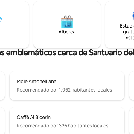
Estacionamiento 🅿️ público su
"bicerin", nacido en 1763. El
de pago a 250 metros de distan
o tiene vistas a la Piazza della
Estacionamiento privado en un 
, que con sus luces hace que el
por un cargo y con una reserva
sea único y romántico. Cerca
metros de distancia LICENCIA CIR N.°
o "Porta Pila", Porta Palazzo,
Estac
0012720
ande de Europa.
Alberca
gratu
inst
es emblemáticos cerca de Santuario del
Mole Antonelliana
Recomendado por 1,062 habitantes locales
Caffè Al Bicerin
Recomendado por 326 habitantes locales