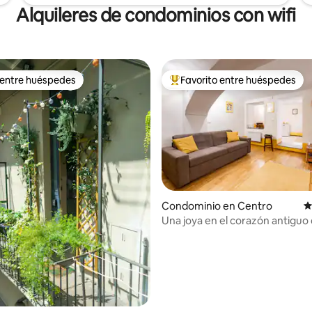
Alquileres de condominios con wifi
 entre huéspedes
Favorito entre huéspedes
 entre huéspedes
De los mejores en Favorito ent
Condominio en Centro
C
4.89 de 5; 274 evaluaciones
Una joya en el corazón antiguo 