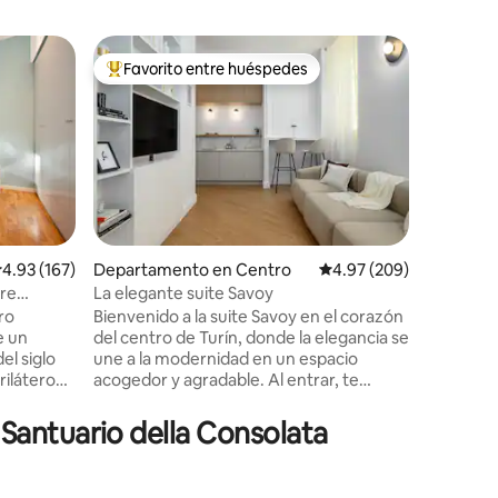
Departa
Favorito entre huéspedes
Favor
De los mejores en Favorito entre huéspedes
De los 
Encantad
Savoia
Apartam
situado e
Martini D
arquitect
en Piazza
amplio y 
comodida
estancia agradabl
alificación promedio: 4.93 de 5; 167 evaluaciones
4.93 (167)
Departamento en Centro
Calificación promedio: 
4.97 (209)
iones
reformado
ire
La elegante suite Savoy
histórico
ro
Bienvenido a la suite Savoy en el corazón
1716, dis
e un
del centro de Turín, donde la elegancia se
Juvarra. 
el siglo
une a la modernidad en un espacio
luminoso
rilátero
acogedor y agradable. Al entrar, te
para gara
cautivará la belleza arquitectónica que te
 la ciudad
rodea, una mezcla perfecta de encanto
Santuario della Consolata
histórico y diseño contemporáneo. La
s porque
elegante suite totalmente equipada
nquilo.
ofrece el máximo confort, garantizando