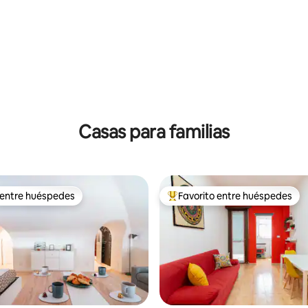
4.98 de 5; 190 evaluaciones
Casas para familias
 entre huéspedes
Favorito entre huéspedes
 entre huéspedes
De los mejores en Favorito ent