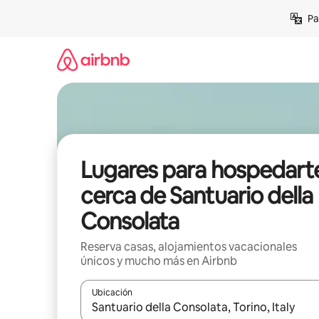
Ir
Pa
al
contenido
Lugares para hospedart
cerca de Santuario della
Consolata
Reserva casas, alojamientos vacacionales
únicos y mucho más en Airbnb
Ubicación
Cuando los resultados estén disponibles, podrás na