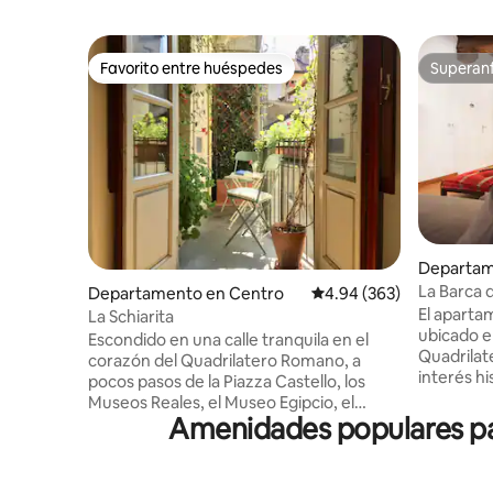
Favorito entre huéspedes
Superanf
Favorito entre huéspedes
Superanf
Departam
La Barca 
Departamento en Centro
Calificación promedio: 
4.94 (363)
El aparta
La Schiarita
ubicado e
Escondido en una calle tranquila en el
Quadrilat
corazón del Quadrilatero Romano, a
interés hi
pocos pasos de la Piazza Castello, los
Consolata,
Museos Reales, el Museo Egipcio, el
Palacio Re
Amenidades populares par
mercado de Porta Palazzo e
Palazzo...
innumerables bares y restaurantes, La
será un v
Schiarita es un refugio tranquilo donde
restaurant
puedes descansar y recargar energías