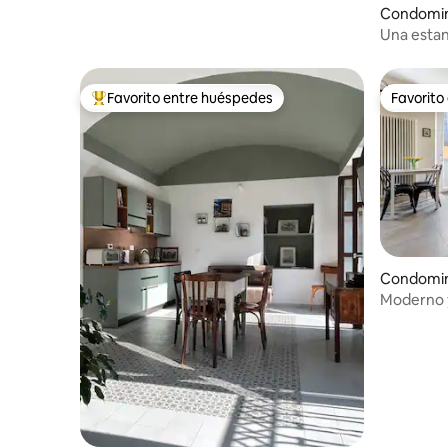
Condomin
Una estan
de Turín (
Favorito entre huéspedes
Favorito
De los mejores en Favorito entre huéspedes
Favorito
Condomin
Moderno 
Turín