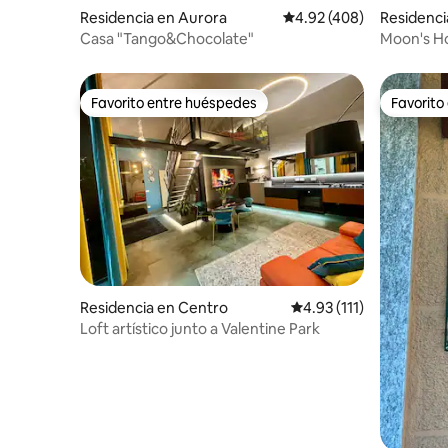
Residencia en Aurora
Calificación promedio: 
4.92 (408)
Residenci
Casa "Tango&Chocolate"
Moon's H
estratégi
Favorito entre huéspedes
Favorito
Favorito entre huéspedes
Favorito
Residencia en Centro
Calificación promedio: 
4.93 (111)
Loft artístico junto a Valentine Park