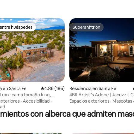
 entre huéspedes
Superanfitrión
 entre huéspedes
Superanfitrión
4.93 de 5; 356 evaluaciones
a en Santa Fe
Calificación promedio: 4.86 de 5; 186 evaluac
4.86 (186)
Residencia en Santa Fe
 Luxx: cama tamaño king,
4BR Artist 's Adobe | Jacuzzi | 
istas
Meow Wolf
exteriores
·
Accesibilidad
·
Espacios exteriores
·
Mascotas
dad
amientos con alberca que admiten mas