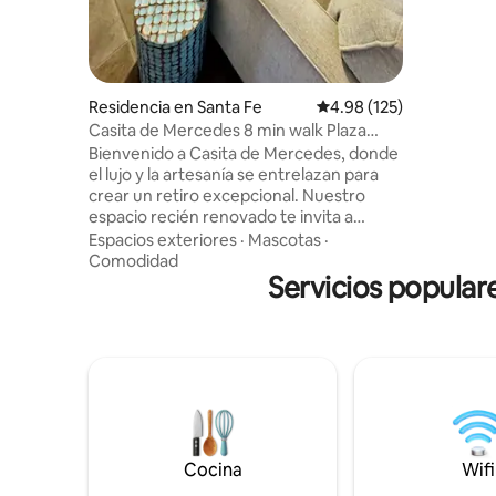
orgánico, 
Albornoce
con ánimo 
acondicio
ecológica • 🐶 amigable ✨ Perfecto
Residencia en Santa Fe
Calificación promedio: 
4.98 (125)
parejas q
Casita de Mercedes 8 min walk Plaza
minutos de
Cozy. Contemp.
Bienvenido a Casita de Mercedes, donde
el lujo y la artesanía se entrelazan para
crear un retiro excepcional. Nuestro
espacio recién renovado te invita a
disfrutar del resplandor de la luz natural y
Espacios exteriores
·
Mascotas
·
la calidez, ofreciendo una experiencia
Comodidad
inmersiva en cada rincón. La cocina
Servicios popular
iluminada por el sol, el elegante rincón de
comedor con bancos personalizados y la
íntima sala de cócteles/lectura equipada
con Roku, Netflix y antigüedades
seleccionadas ofrecen una mezcla
perfecta de funcionalidad y sofisticación.
La acogedora sala de estar te invita con
un chaise longue y obras de arte
originales del dueño y artista Robbi
Cocina
Wifi
Firestone, creando el escenario para una