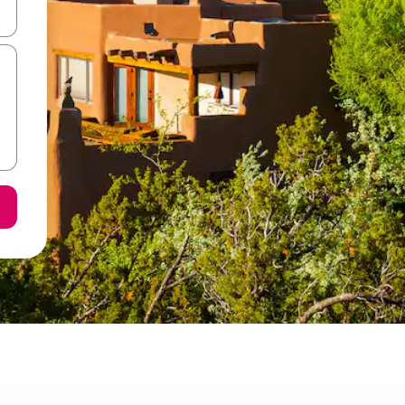
vegar usando las teclas de las flechas hacia arriba y hacia abajo, o b