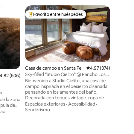
Cabaña e
Favorito entre huéspedes
Favor
De los mejores en Favorito entre huéspedes
De los 
Hilltop N
Relájate 
bosque. U
colina co
lado de l
por un c
Mascota
encuentr
dormitor
y pinos, 
Casa de campo en Santa Fe
Calificación promedio: 
4.97 (374)
iones
amueblado
Sky-filled “Studio Cielito” @ Rancho Los
alificación promedio: 4.82 de 5; 506 evaluaciones
4.82 (506)
aire libre
Sonadores
Bienvenido a Studio Cielito, una casa de
encuentra
campo inspirada en el desierto diseñada
Pecos pa
pensando en los amantes del baño.
explorar.
*
Decorada con toques vintage, ropa de
encuentra
de la zona
cama de lujo y todo lo necesario para
Fe, reple
Espacios exteriores
·
Accesibilidad
·
relajarte y rejuvenecer cerca de las
mundial
Senderismo
de cañones
dad
·
mágicas montañas Sangre de Cristo. A
e en la
solo 8 minutos de Meow Wolf y a 14
minutos de The Plaza, pero rodeada de
 Cristo,
naturaleza con un toque campestre. Si
luso