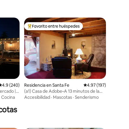
Favorito entre huéspedes
De los mejores en Favorito entre huéspedes
iones
Calificación promedio: 4.9 de 5; 240 evaluaciones
4.9 (240)
Residencia en Santa Fe
Calificación promedio: 
4.97 (197)
Cercado |
(a1) Casa de Adobe•A 13 minutos de la
plaza•Jacuzzi•Se admiten mascotas
·
Cocina
Accesibilidad
·
Mascotas
·
Senderismo
cotas