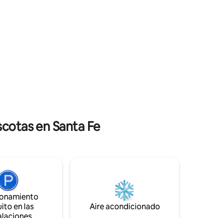
tus fechas no están disponibles, haz clic
 silueta
en nuestro perfil para ver nuestros otros
alquileres. **Debido al COVID-19,
en el Alto
pedimos que todos los huéspedes estén
vacunados para garantizar la seguridad
ño king.
de nuestra comunidad.
sajista
scotas en Santa Fe
ionamiento
ito en las
Aire acondicionado
alaciones