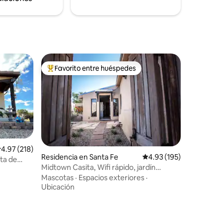
Favorito entre huéspedes
re huéspedes
De los mejores en Favorito entre huéspedes
alificación promedio: 4.97 de 5; 218 evaluaciones
4.97 (218)
iones
Residencia en Santa Fe
Calificación promedio: 
4.93 (195)
ita de
Midtown Casita, Wifi rápido, jardín
cerrado, parque 2x
Mascotas
·
Espacios exteriores
·
Ubicación