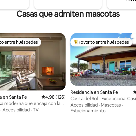
Casas que admiten mascotas
ito entre huéspedes
Favorito entre huéspedes
ejores en Favorito entre huéspedes
De los mejores en Favorito ent
Residencia en Santa Fe
C
a en Santa Fe
Calificación promedio: 4.98 de 5; 126 evaluac
4.98 (126)
Casita del Sol - Excepcional Cas
a moderna que encaja con la
Santa Fe
Accesibilidad
·
Mascotas
·
 Santa Fe
·
Accesibilidad
·
TV
Estacionamiento
4.98 de 5; 150 evaluaciones