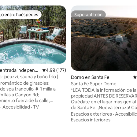
ito entre huéspedes
Superanfitrión
ejores en Favorito entre huéspedes
Superanfitrión
 entrada independi
Calificación promedio: 4.99 de 5; 177 evaluac
4.99 (177)
anta Fe
: jacuzzi, sauna y baño frío |
Domo en Santa Fe
C
 romántico de girasoles:
Santa Fe Super Dome
de spa tranquilo 🌲 1 milla a
*LEA TODA la información de la
 millas a Canyon Rd;
propiedad ANTES DE RESERVAR
iento fuera de la calle,
Quédate en el lugar más genial 
rivada, baño y cocina
·
Accesibilidad
·
TV
de Santa Fe. ¡Nueva terraza! Cúpula de
e surtida • Jacuzzi 100 %
glamping en 8 acres privados 
Espacios exteriores
·
Accesibili
bajo en productos químicos). •
antiguos, justo al sur de Santa F
Espacios interiores
ircuito de spa de inmersión en
autopista 14. Disfruta de vistas de 360
• Trufas de chocolate locales 🎁 •
grados a la montaña: Sangre de
 para noches de cine 🍿 • Café
Jemez, Sandías, Ortiz, Manzanos. Inc