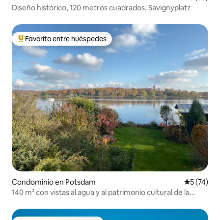
Diseño histórico, 120 metros cuadrados, Savignyplatz
Favorito entre huéspedes
De los mejores en Favorito entre huéspedes
Condominio en Potsdam
Calificaci
5 (74)
140 m² con vistas al agua y al patrimonio cultural de la
humanidad