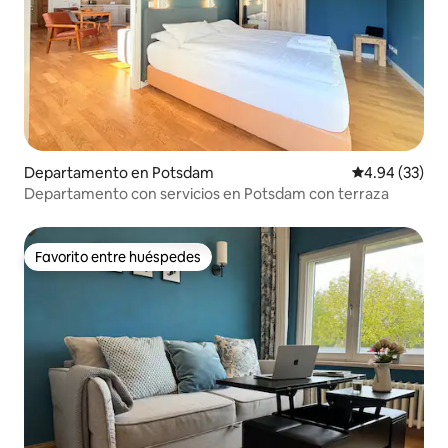
Departamento en Potsdam
Calificación p
4.94 (33)
Departamento con servicios en Potsdam con terraza
Favorito entre huéspedes
Favorito entre huéspedes