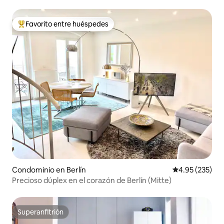
Favorito entre huéspedes
De los mejores en Favorito entre huéspedes
Condominio en Berlín
Calificación pr
4.95 (235)
Precioso dúplex en el corazón de Berlín (Mitte)
Superanfitrión
Superanfitrión