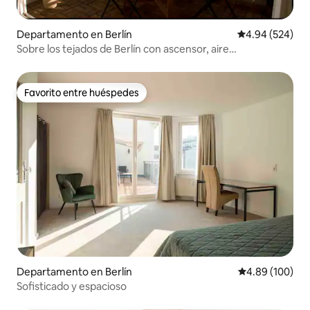
Departamento en Berlín
Calificación pr
4.94 (524)
Sobre los tejados de Berlín con ascensor, aire
acondicionado, Netflix
Favorito entre huéspedes
Favorito entre huéspedes
Departamento en Berlín
Calificación pr
4.89 (100)
Sofisticado y espacioso