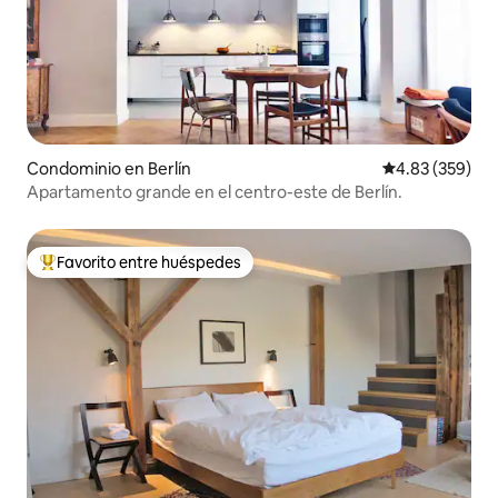
Condominio en Berlín
Calificación pr
4.83 (359)
Apartamento grande en el centro-este de Berlín.
Favorito entre huéspedes
De los mejores en Favorito entre huéspedes