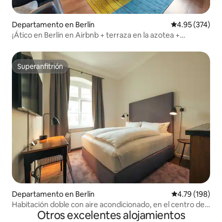
Departamento en Berlín
Calificación pr
4.95 (374)
¡Ático en Berlín en Airbnb + terraza en la azotea +
aparcamiento!
Superanfitrión
Superanfitrión
Departamento en Berlín
Calificación p
4.79 (198)
Habitación doble con aire acondicionado, en el centro de
Otros excelentes alojamientos
Mitte, Berlín