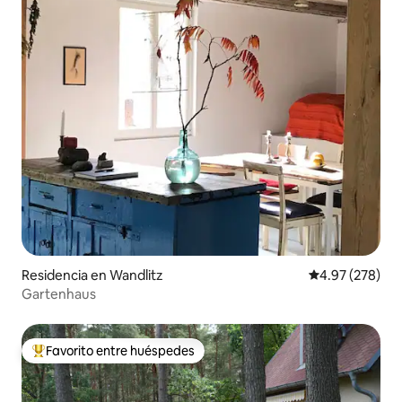
Residencia en Wandlitz
Calificación pr
4.97 (278)
Gartenhaus
Favorito entre huéspedes
De los mejores en Favorito entre huéspedes