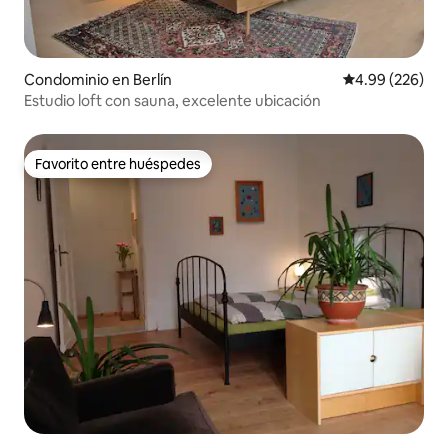
Condominio en Berlín
Calificación pr
4.99 (226)
Estudio loft con sauna, excelente ubicación
Favorito entre huéspedes
Favorito entre huéspedes