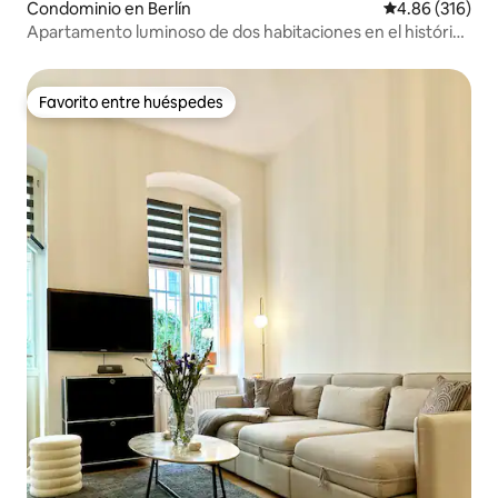
Condominio en Berlín
Calificación pr
4.86 (316)
Apartamento luminoso de dos habitaciones en el histórico
Rixdorf
Favorito entre huéspedes
Favorito entre huéspedes