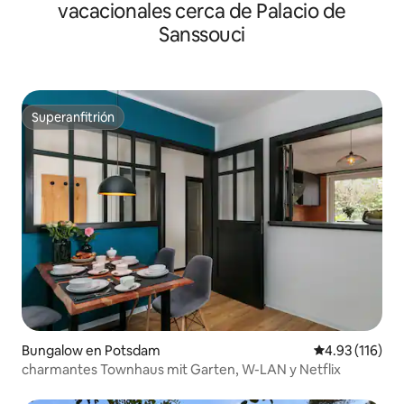
vacacionales cerca de Palacio de
Sanssouci
Superanfitrión
Superanfitrión
Bungalow en Potsdam
Calificación p
4.93 (116)
charmantes Townhaus mit Garten, W-LAN y Netflix