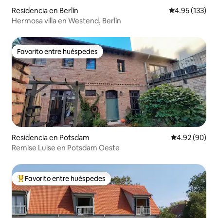
Residencia en Berlín
Calificación p
4.95 (133)
Hermosa villa en Westend, Berlín
Favorito entre huéspedes
Favorito entre huéspedes
Residencia en Potsdam
Calificación p
4.92 (90)
Remise Luise en Potsdam Oeste
Favorito entre huéspedes
De los mejores en Favorito entre huéspedes