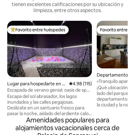
tienen excelentes calificaciones por su ubicación y
limpieza, entre otros aspectos.
Favorito entre huéspedes
Favorito entre h
De los mejores en Favorito entre huéspedes
Favorito entre h
Departamento en
«Tranquilo aparta
Lugar para hospedarte en B
Calificación promedio: 4.98 de 5
4.98 (115)
del Parque Sansso
¡Qué ubicación tan
erlín
Escapada de verano genial: oasis de spa
lado del parque Sa
privado en Kreuzberg
Escapa del sol abrasador, los lagos
departamento est
inundados y las calles pegajosas.
la ciudad y la nat
Deslízate en un santuario fresco para
edificios histórico
pasar la noche, aislado del ardiente calor
agradablemente tr
Amenidades populares para
del verano. Sumérgete en las frescas y
aislado. El parque
burbujeantes aguas de tu jacuzzi privado
alojamientos vacacionales cerca de
encuentra justo af
de 1.80 x 1.80 m. 75 m2 de absoluta
principal (a unos 30