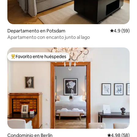
Departamento en Potsdam
Calificación
4.9 (59)
Apartamento con encanto junto al lago
Favorito entre huéspedes
De los mejores en Favorito entre huéspedes
Condominio en Berlín
Calificación p
4.98 (58)