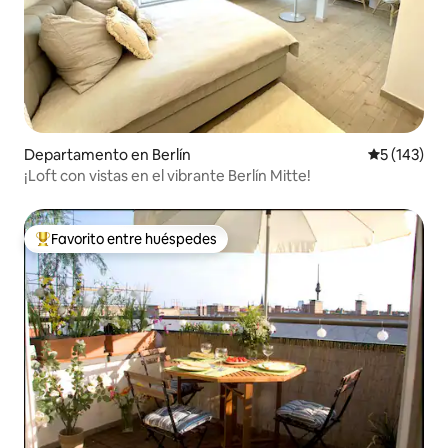
Departamento en Berlín
Calificació
5 (143)
¡Loft con vistas en el vibrante Berlín Mitte!
Favorito entre huéspedes
De los mejores en Favorito entre huéspedes