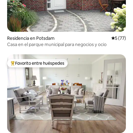
Residencia en Potsdam
Calificaci
5 (77)
Casa en el parque municipal para negocios y ocio
Favorito entre huéspedes
De los mejores en Favorito entre huéspedes