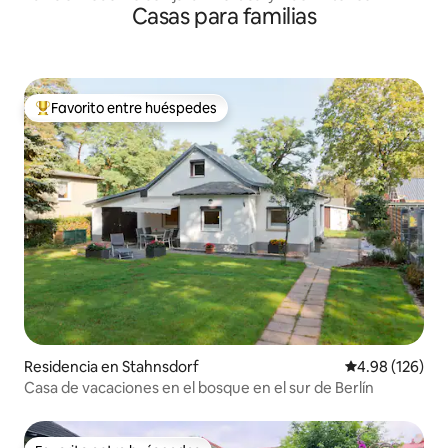
Casas para familias
Favorito entre huéspedes
De los mejores en Favorito entre huéspedes
Residencia en Stahnsdorf
Calificación pr
4.98 (126)
Casa de vacaciones en el bosque en el sur de Berlín