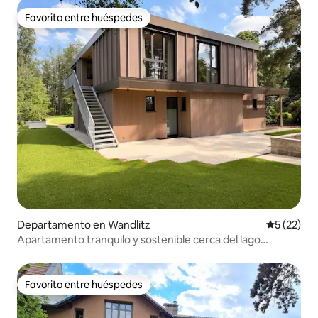
Favorito entre huéspedes
Favorito entre huéspedes
Departamento en Wandlitz
Calificaci
5 (22)
Apartamento tranquilo y sostenible cerca del lago
Wandlitzsee
Favorito entre huéspedes
Favorito entre huéspedes