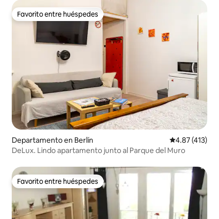
Favorito entre huéspedes
Favorito entre huéspedes
Departamento en Berlín
Calificación p
4.87 (413)
DeLux. Lindo apartamento junto al Parque del Muro
Favorito entre huéspedes
Favorito entre huéspedes