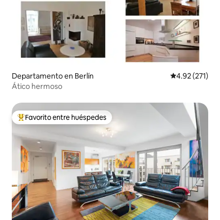
Departamento en Berlín
Calificación p
4.92 (271)
Ático hermoso
Favorito entre huéspedes
De los mejores en Favorito entre huéspedes