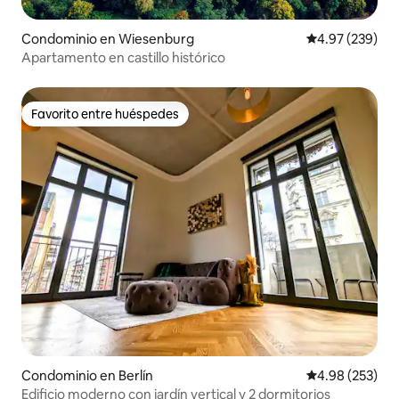
Condominio en Wiesenburg
Calificación pr
4.97 (239)
Apartamento en castillo histórico
Favorito entre huéspedes
Favorito entre huéspedes
Condominio en Berlín
Calificación pr
4.98 (253)
Edificio moderno con jardín vertical y 2 dormitorios