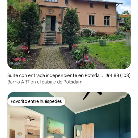
Suite con entrada independiente en Potsda
Calificación pr
4.88 (108)
m
Barrio ART en el paisaje de Potsdam
Favorito entre huéspedes
Favorito entre huéspedes