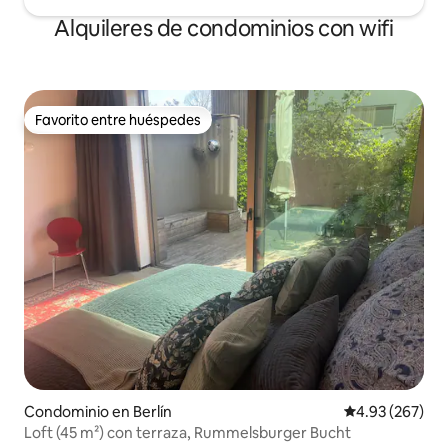
Alquileres de condominios con wifi
Favorito entre huéspedes
Favorito entre huéspedes
Condominio en Berlín
Calificación pr
4.93 (267)
Loft (45 m²) con terraza, Rummelsburger Bucht