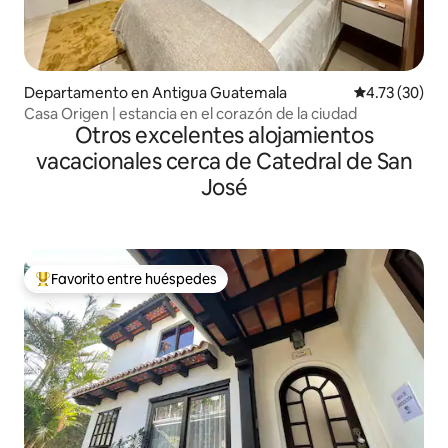
Departamento en Antigua Guatemala
Calificación 
4.73 (30)
Casa Origen | estancia en el corazón de la ciudad
Otros excelentes alojamientos
vacacionales cerca de Catedral de San
José
Favorito entre huéspedes
De los mejores en Favorito entre huéspedes