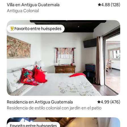
Villa en Antigua Guatemala
Calificación pr
4.88 (128)
Antigua Colonial
Favorito entre huéspedes
De los mejores en Favorito entre huéspedes
Residencia en Antigua Guatemala
Calificación pr
4.99 (476)
Residencia de estilo colonial con jardín en el patio
Favorito entre huéspedes