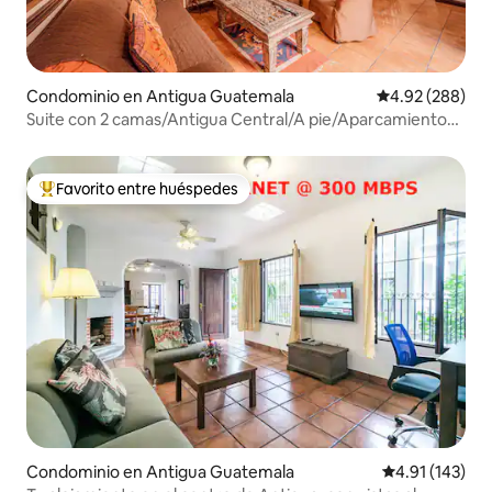
Condominio en Antigua Guatemala
Calificación pr
4.92 (288)
Suite con 2 camas/Antigua Central/A pie/Aparcamiento
gratuito
Favorito entre huéspedes
De los mejores en Favorito entre huéspedes
Condominio en Antigua Guatemala
Calificación p
4.91 (143)