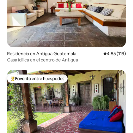
Residencia en Antigua Guatemala
Calificación p
4.85 (119)
Casa idílica en el centro de Antigua
Favorito entre huéspedes
De los mejores en Favorito entre huéspedes