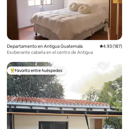
Departamento en Antigua Guatemala
Calificación p
4.93 (187)
Exuberante cabaña en el centro de Antigua
Favorito entre huéspedes
De los mejores en Favorito entre huéspedes