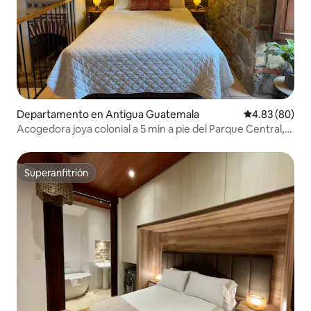
Departamento en Antigua Guatemala
Calificación p
4.83 (80)
Acogedora joya colonial a 5 min a pie del Parque Central,
con aire acondicionado
Superanfitrión
Superanfitrión