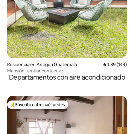
Residencia en Antigua Guatemala
Calificación pr
4.89 (149)
Mansión familiar con jacuzzi
Departamentos con aire acondicionado
Favorito entre huéspedes
De los mejores en Favorito entre huéspedes