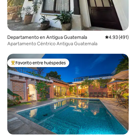
Departamento en Antigua Guatemala
Calificación p
4.93 (491)
Apartamento Céntrico Antigua Guatemala
Favorito entre huéspedes
De los mejores en Favorito entre huéspedes