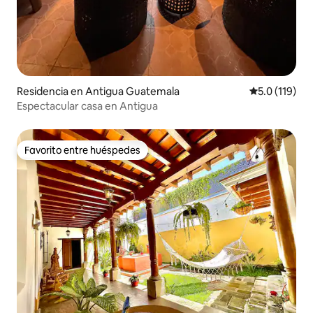
Residencia en Antigua Guatemala
Calificación 
5.0 (119)
Espectacular casa en Antigua
Favorito entre huéspedes
Favorito entre huéspedes