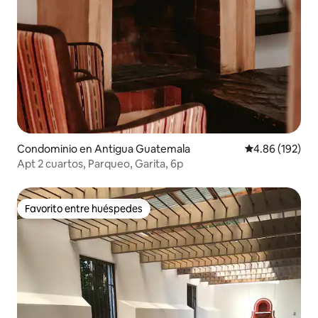
Condominio en Antigua Guatemala
Calificación pr
4.86 (192)
Apt 2 cuartos, Parqueo, Garita, 6p
Favorito entre huéspedes
Favorito entre huéspedes