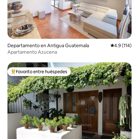
Departamento en Antigua Guatemala
Calificación 
4.9 (114)
Apartamento Azucena
Favorito entre huéspedes
De los mejores en Favorito entre huéspedes