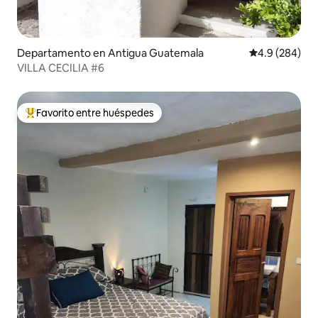
Departamento en Antigua Guatemala
Calificación p
4.9 (284)
VILLA CECILIA #6
Favorito entre huéspedes
De los mejores en Favorito entre huéspedes