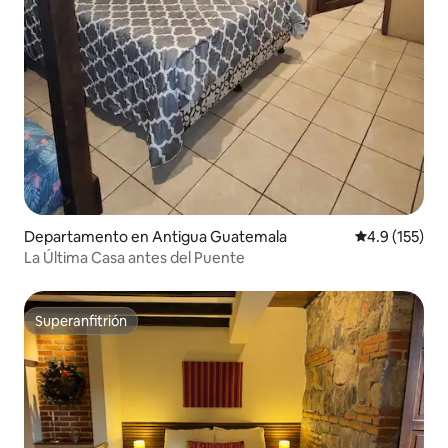
Departamento en Antigua Guatemala
Calificación 
4.9 (155)
La Última Casa antes del Puente
Superanfitrión
Superanfitrión