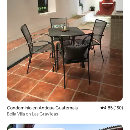
Condominio en Antigua Guatemala
Calificación p
4.85 (150)
Bella Villa en Las Gravileas