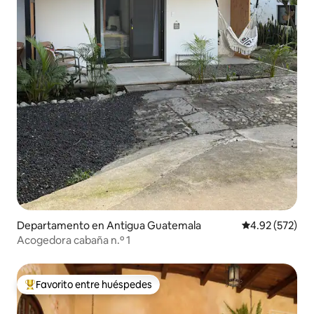
Departamento en Antigua Guatemala
Calificación pr
4.92 (572)
Acogedora cabaña n.º 1
Favorito entre huéspedes
De los mejores en Favorito entre huéspedes