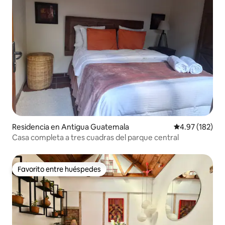
Residencia en Antigua Guatemala
Calificación p
4.97 (182)
Casa completa a tres cuadras del parque central
Favorito entre huéspedes
Favorito entre huéspedes