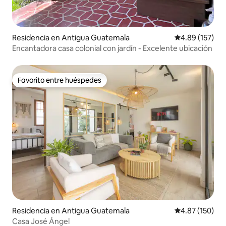
Residencia en Antigua Guatemala
Calificación p
4.89 (157)
Encantadora casa colonial con jardín - Excelente ubicación
Favorito entre huéspedes
Favorito entre huéspedes
Residencia en Antigua Guatemala
Calificación p
4.87 (150)
Casa José Ángel