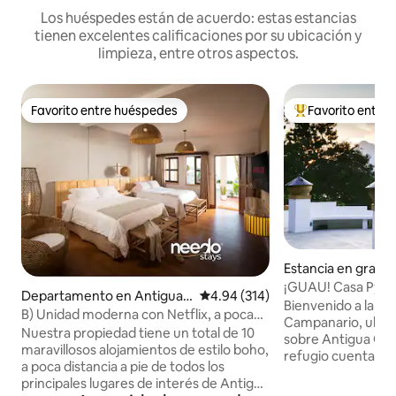
Los huéspedes están de acuerdo: estas estancias
tienen excelentes calificaciones por su ubicación y
limpieza, entre otros aspectos.
Favorito entre huéspedes
Favorito entre
Favorito entre huéspedes
De los mejores en
Estancia en granja
ua
¡GUAU! Casa Pyram
Departamento en Antigua
Calificación promedio: 4.94 de 5
4.94 (314)
inspiración maya/
Bienvenido a la Ca
Guatemala
B) Unidad moderna con Netflix, a poca
Campanario, ubica
distancia #7
Nuestra propiedad tiene un total de 10
sobre Antigua Gua
maravillosos alojamientos de estilo boho,
refugio cuenta co
a poca distancia a pie de todos los
forma de pirámid
principales lugares de interés de Antigua
tamaño queen y b