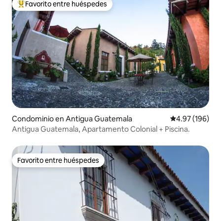
Favorito entre huéspedes
De los mejores en Favorito entre huéspedes
Condominio en Antigua Guatemala
Calificación pr
4.97 (196)
Antigua Guatemala, Apartamento Colonial + Piscina.
Favorito entre huéspedes
Favorito entre huéspedes