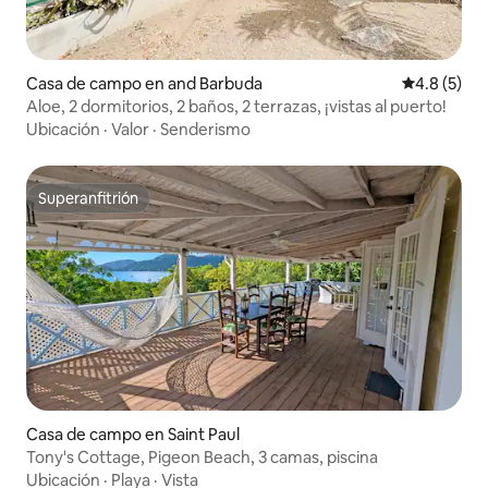
Casa de campo en and Barbuda
Calificació
4.8 (5)
Aloe, 2 dormitorios, 2 baños, 2 terrazas, ¡vistas al puerto!
Ubicación
·
Valor
·
Senderismo
Superanfitrión
Superanfitrión
Casa de campo en Saint Paul
Tony's Cottage, Pigeon Beach, 3 camas, piscina
Ubicación
·
Playa
·
Vista