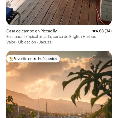
Casa de campo en Piccadilly
Calificación p
4.68 (34)
Escapada tropical aislada, cerca de English Harbour
Valor
·
Ubicación
·
Jacuzzi
Favorito entre huéspedes
De los mejores en Favorito entre huéspedes