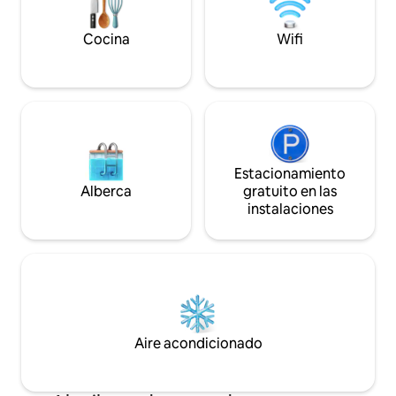
Cobbs Cross a poc
hermosas puestas de sol y cielos llenos
Harbour y los pue
de estrellas.
para 1 o 2 persona
Cocina
Wifi
Estacionamiento
Alberca
gratuito en las
instalaciones
Aire acondicionado