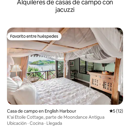
Alquileres de casas de campo con
jacuzzi
Favorito entre huéspedes
Favorito entre huéspedes
Casa de campo en English Harbour
Calificaci
5 (12)
K'ai Etoile Cottage, parte de Moondance Antigua
Ubicación
·
Cocina
·
Llegada