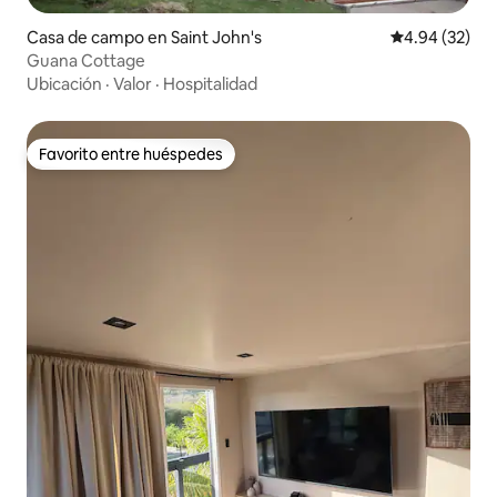
Casa de campo en Saint John's
Calificación p
4.94 (32)
Guana Cottage
Ubicación
·
Valor
·
Hospitalidad
Favorito entre huéspedes
Favorito entre huéspedes