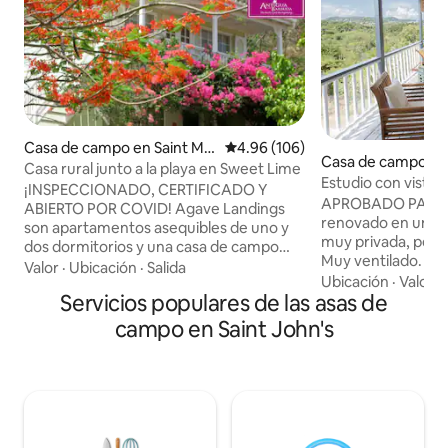
Casa de campo en Saint Ma
Calificación promedio: 4.96 de 5
4.96 (106)
Casa de campo en 
ry
Casa rural junto a la playa en Sweet Lime
arbour
Estudio con vistas
¡INSPECCIONADO, CERTIFICADO Y
APROBADO PARA C
ABIERTO POR COVID! Agave Landings
renovado en una zo
son apartamentos asequibles de uno y
muy privada, pero 
dos dormitorios y una casa de campo
Muy ventilado. Coc
tipo estudio a menos de 165 yardas de
Valor
·
Ubicación
·
Salida
sala de estar, com
Ubicación
·
Valor
·
una de las mejores playas de Antigua.
Servicios populares de las asas de
baño con ducha de 
Situados en la costa suroeste de
cocina tiene enci
Antigua, están a pocos minutos de una
campo en Saint John's
sólido, estufa nue
gran variedad de restaurantes, tiendas y
grande, además de 
lugares de entretenimiento, al tiempo
ventilador de tec
que permiten un fácil acceso a St. Johns,
privada/sala de est
Betty's Hope, English Harbour y otros
espectaculares de
sitios; y proporcionando un refugio
deportivos y Falmouth. Si
relajante para terminar el día con