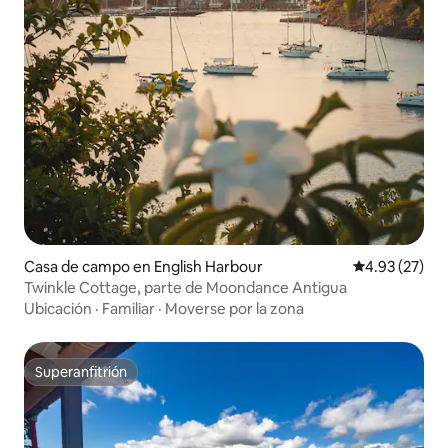
Casa de campo en English Harbour
Calificación 
4.93 (27)
Twinkle Cottage, parte de Moondance Antigua
Ubicación
·
Familiar
·
Moverse por la zona
Superanfitrión
Superanfitrión