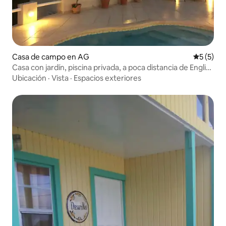
Casa de campo en AG
Calificac
5 (5)
Casa con jardín, piscina privada, a poca distancia de English
Harbour
Ubicación
·
Vista
·
Espacios exteriores