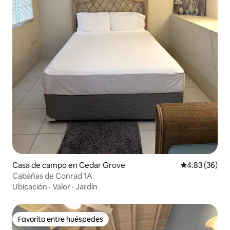
Casa de campo en Cedar Grove
Calificación p
4.83 (36)
Cabañas de Conrad 1A
Ubicación
·
Valor
·
Jardín
Favorito entre huéspedes
Favorito entre huéspedes