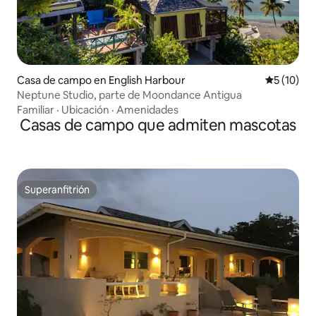
Casa de campo en English Harbour
Calificaci
5 (10)
Neptune Studio, parte de Moondance Antigua
Familiar
·
Ubicación
·
Amenidades
Casas de campo que admiten mascotas
Superanfitrión
Superanfitrión