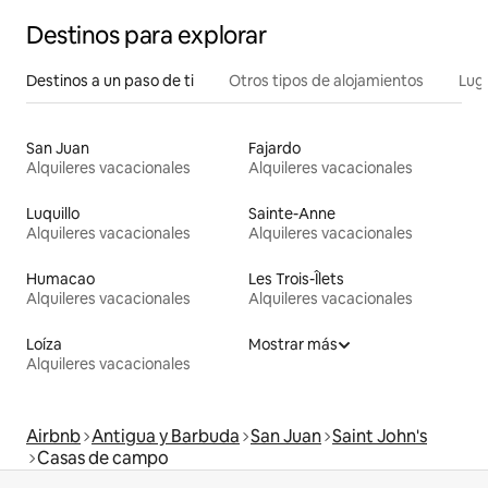
Destinos para explorar
Destinos a un paso de ti
Otros tipos de alojamientos
Lug
San Juan
Fajardo
Alquileres vacacionales
Alquileres vacacionales
Luquillo
Sainte-Anne
Alquileres vacacionales
Alquileres vacacionales
Humacao
Les Trois-Îlets
Alquileres vacacionales
Alquileres vacacionales
Loíza
Mostrar más
Alquileres vacacionales
Airbnb
Antigua y Barbuda
San Juan
Saint John's
Casas de campo