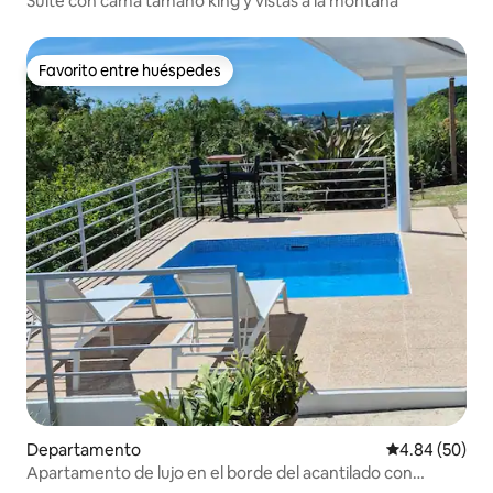
Suite con cama tamaño king y vistas a la montaña
Favorito entre huéspedes
Favorito entre huéspedes
Departamento
Calificación p
4.84 (50)
Apartamento de lujo en el borde del acantilado con