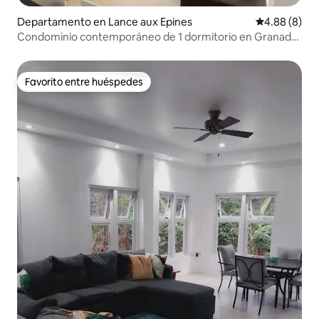
Departamento en Lance aux Epines
Calificación
4.88 (8)
Condominio contemporáneo de 1 dormitorio en Granada
con vista al mar y piscina
Favorito entre huéspedes
Favorito entre huéspedes