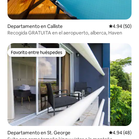
Departamento en Calliste
Calificación p
4.94 (50)
Recogida GRATUITA en el aeropuerto, alberca, Haven
Favorito entre huéspedes
Favorito entre huéspedes
Departamento en St. George
Calificación p
4.94 (48)