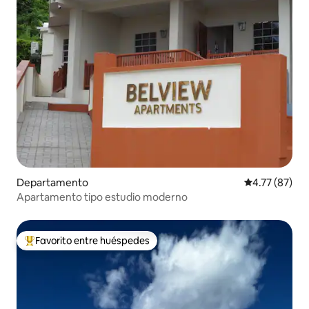
Departamento
Calificación 
4.77 (87)
Apartamento tipo estudio moderno
Favorito entre huéspedes
De los mejores en Favorito entre huéspedes