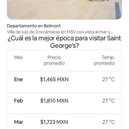
Departamento en Belmont
Villa de lujo de 3 recámaras en MSV con vista al mar y
¿Cuál es la mejor época para visitar Saint
cocina profesional
George's?
Mes
Precio
Temp.
promedio
promedio
Ene
$1,465 MXN
27 °C
Feb
$1,810 MXN
27 °C
Mar
$1,723 MXN
27 °C