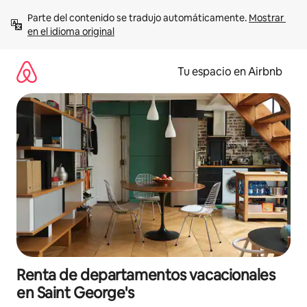
Ir
Parte del contenido se tradujo automáticamente. 
Mostrar 
al
en el idioma original
contenido
Tu espacio en Airbnb
Renta de departamentos vacacionales
en Saint George's