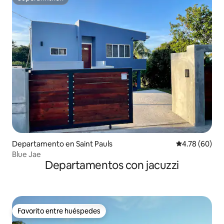
Superanfitrión
Departamento en Saint Pauls
Calificación p
4.78 (60)
Blue Jae
Departamentos con jacuzzi
Favorito entre huéspedes
Favorito entre huéspedes