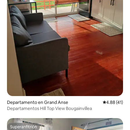
Departamento en Grand Anse
Calificación 
4.88 (41)
Departamentos Hill Top View Bougainvillea
Superanfitrión
Superanfitrión