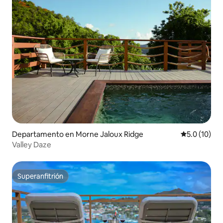
Departamento en Morne Jaloux Ridge
Calificación
5.0 (10)
Valley Daze
Superanfitrión
Superanfitrión