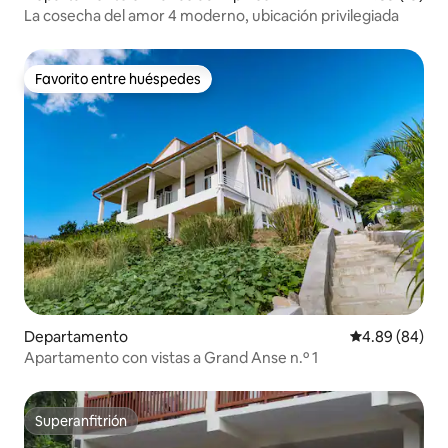
La cosecha del amor 4 moderno, ubicación privilegiada
Favorito entre huéspedes
Favorito entre huéspedes
Departamento
Calificación p
4.89 (84)
Apartamento con vistas a Grand Anse n.º 1
Superanfitrión
Superanfitrión