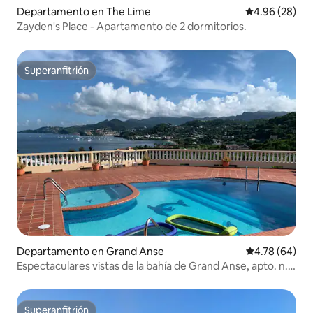
Departamento en The Lime
Calificación p
4.96 (28)
Zayden's Place - Apartamento de 2 dormitorios.
Superanfitrión
Superanfitrión
Departamento en Grand Anse
Calificación p
4.78 (64)
Espectaculares vistas de la bahía de Grand Anse, apto. n.º
3
Superanfitrión