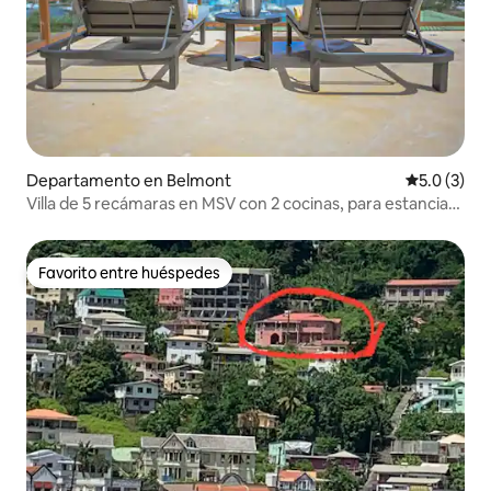
Departamento en Belmont
Calificació
5.0 (3)
Villa de 5 recámaras en MSV con 2 cocinas, para estancias
en grupo, con vista al mar
Favorito entre huéspedes
Favorito entre huéspedes