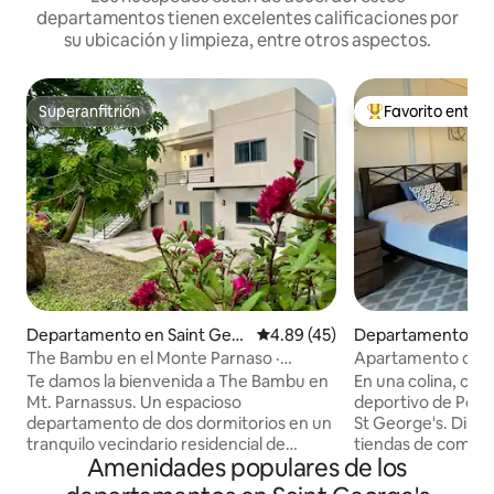
departamentos tienen excelentes calificaciones por
su ubicación y limpieza, entre otros aspectos.
Superanfitrión
Favorito entre
Superanfitrión
De los mejores en
Departamento en Saint Geor
Calificación promedio: 4.89 de 
4.89 (45)
Departamento en 
ge's
e's
The Bambu en el Monte Parnaso ·
Apartamento de 1 
Alojamiento de lujo de 2 habitaciones ·
al puerto deportiv
Te damos la bienvenida a The Bambu en
En una colina, con 
Anfitrión local
Mt. Parnassus. Un espacioso
deportivo de Port 
departamento de dos dormitorios en un
St George's. Disfru
tranquilo vecindario residencial de
tiendas de comesti
Amenidades populares de los
Granada, cuidadosamente construido
15 minutos de la p
para estancias cómodas. Un balcón
Disfruta de un bañ