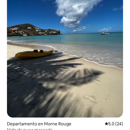
Departamento en Morne Rouge
Calificación
5.0 (24)
Nido de nuez moscada