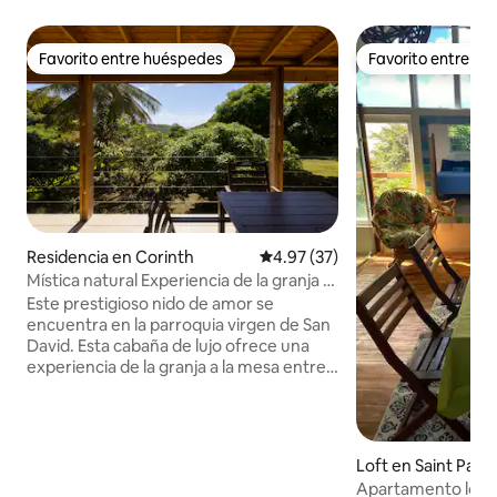
Favorito entre huéspedes
Favorito entre h
Favorito entre huéspedes
Favorito entre h
Residencia en Corinth
Calificación promedio: 4.97 de 
4.97 (37)
Mística natural Experiencia de la granja a
la mesa
Este prestigioso nido de amor se
encuentra en la parroquia virgen de San
David. Esta cabaña de lujo ofrece una
experiencia de la granja a la mesa entre
una vegetación exuberante, un huésped
se despertará con los sonidos de los
pájaros y la naturaleza tranquila. El
místico natural atiende a la privacidad, el
Loft en Saint Pauls
romance y la naturaleza. La villa se
Apartamento loft 
encuentra a dos minutos de un puerto