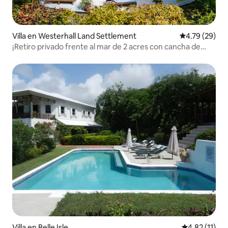
Villa en Westerhall Land Settlement
Calificación 
4.79 (29)
¡Retiro privado frente al mar de 2 acres con cancha de
tenis!
Villa en Belle Isle
Calificación 
4.82 (11)