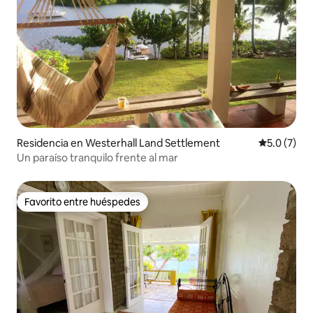
Residencia en Westerhall Land Settlement
Calificació
5.0 (7)
Un paraíso tranquilo frente al mar
Favorito entre huéspedes
Favorito entre huéspedes