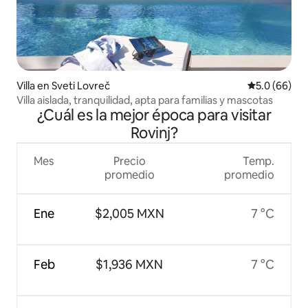
Villa en Sveti Lovreč
Calificación
5.0 (66)
Villa aislada, tranquilidad, apta para familias y mascotas
¿Cuál es la mejor época para visitar
Rovinj?
Mes
Precio
Temp.
promedio
promedio
Ene
$2,005 MXN
7 °C
Feb
$1,936 MXN
7 °C