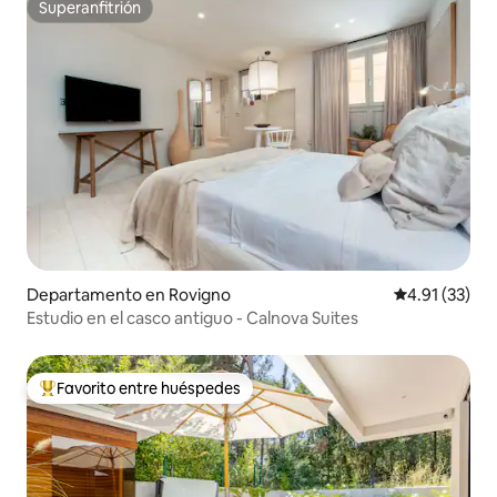
Superanfitrión
Superanfitrión
Departamento en Rovigno
Calificación 
4.91 (33)
Estudio en el casco antiguo - Calnova Suites
Favorito entre huéspedes
De los mejores en Favorito entre huéspedes