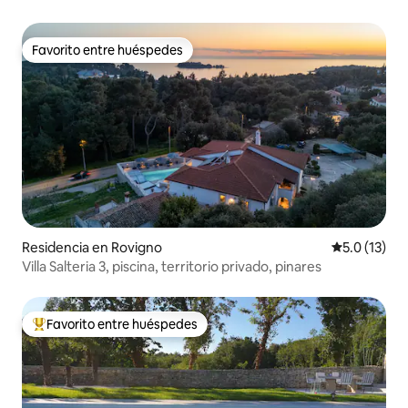
Core
Favorito entre huéspedes
Favorito entre huéspedes
Residencia en Rovigno
Calificación
5.0 (13)
Villa Salteria 3, piscina, territorio privado, pinares
Favorito entre huéspedes
De los mejores en Favorito entre huéspedes