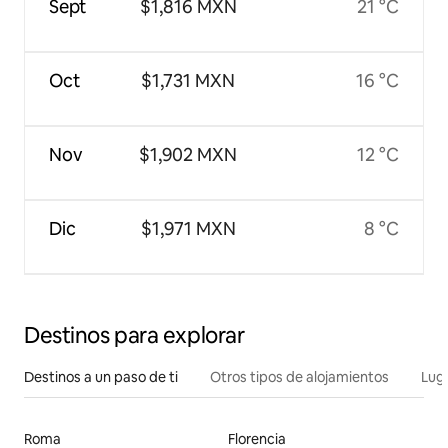
Sept
$1,816 MXN
21 °C
Oct
$1,731 MXN
16 °C
Nov
$1,902 MXN
12 °C
Dic
$1,971 MXN
8 °C
Destinos para explorar
Destinos a un paso de ti
Otros tipos de alojamientos
Lug
Roma
Florencia