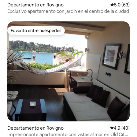
Departamento en Rovigno
Calificación
5.0 (63)
Exclusivo apartamento con jardín en el centro de la ciudad
Favorito entre huéspedes
Favorito entre huéspedes
Departamento en Rovigno
Calificación
4.9 (40)
Impresionante apartamento con vistas al mar en Old City