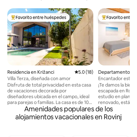
Favorito entre huéspedes
Favorito entre
De los mejores en Favorito entre huéspedes
De los mejores en
Residencia en Križanci
Calificación promedio: 5.0 de 
5.0 (18)
Departamento en
Villa Terza, diseñada con amor
Encantador estudi
el centro de la ciu
Disfruta de total privacidad en esta casa
¡Te damos la bien
de vacaciones decorada por
escapada en Rovin
diseñadores ubicada en el campo, ideal
estudio en planta
para parejas o familias. La casa es de 109
renovado, está si
Amenidades populares de los
m2 en una parcela de 750 m2. La casa
piedra de más de 
ofrece dos cómodos dormitorios con
antigüedad, cuid
alojamientos vacacionales en Rovinj
baño, una sala de estar, una cocina
restaurada para p
totalmente equipada y una hermosa
histórico y, al mi
zona exterior con parrilla de gas y jacuzzi
comodidades mode