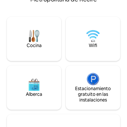
Tiene una cocina 
mejor experiencia de relajación de la
habitaciones con 
zona. Se ofrecen sombrillas, tumbonas,
camas cómodas, b
sábanas y toallas, y agua mineral de
espacio de oficina
forma gratuita. El pueblo de Porto de
fibra, televisores
Galinhas se encuentra a solo 12 km del
atmos, acceso a v
Aeropuerto Internacional de Natal (NUI)
Max, Apple TV, Pr
(aproximadamente 19 minutos).
Cocina
Wifi
Estacionamiento
Alberca
gratuito en las
instalaciones