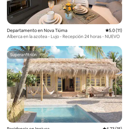
Departamento en Nova Tiúma
Calificación
5.0 (11)
Alberca en la azotea - Lujo - Recepción 24 horas - NUEVO
Superanfitrión
Superanfitrión
Residencia en Ipojuca
Calificación 
4.73 (15)