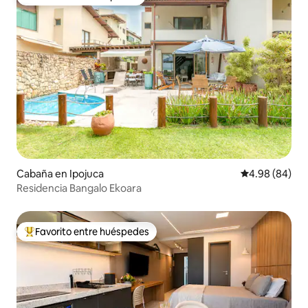
Favorito entre huéspedes
Cabaña en Ipojuca
Calificación p
4.98 (84)
Residencia Bangalo Ekoara
Favorito entre huéspedes
De los mejores en Favorito entre huéspedes