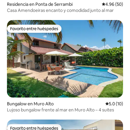
Residencia en Ponta de Serrambi
Calificación p
4.96 (50)
Casa Amendoeiras encanto y comodidad junto al mar
Favorito entre huéspedes
Favorito entre huéspedes
Bungalow en Muro Alto
Calificación
5.0 (10)
Lujoso bungalow frente al mar en Muro Alto – 4 suites
Favorito entre huéspedes