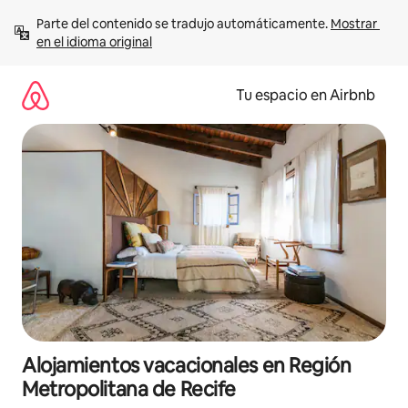
Ir
Parte del contenido se tradujo automáticamente. 
Mostrar 
al
en el idioma original
contenido
Tu espacio en Airbnb
Alojamientos vacacionales en Región
Metropolitana de Recife