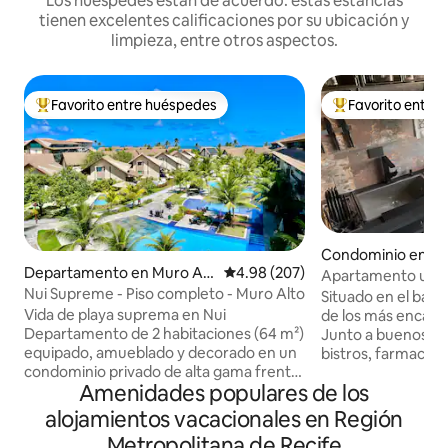
Los huéspedes están de acuerdo: estas estancias
tienen excelentes calificaciones por su ubicación y
limpieza, entre otros aspectos.
Favorito entre huéspedes
Favorito entre
De los mejores en Favorito entre huéspedes
De los mejores en
Condominio en Gr
Departamento en Muro Alt
Calificación promedio: 4.98 de 5
4.98 (207)
Apartamento urbano
o
Nui Supreme - Piso completo - Muro Alto
fibra óptica
Situado en el barr
Vida de playa suprema en Nui
de los más encant
Departamento de 2 habitaciones (64 m²)
Junto a buenos re
equipado, amueblado y decorado en un
bistros, farmacias,
condominio privado de alta gama frente
supermercados, carr
Amenidades populares de los
al mar, junto a las aguas tranquilas y
apartamento difier
cálidas de la paradisíaca playa de Muro
decoración urbana
alojamientos vacacionales en Región
Alto. Cómodo para 7 personas, el
muy concreto, cuer
Metropolitana de Recife
departamento ofrece la mejor vista y la