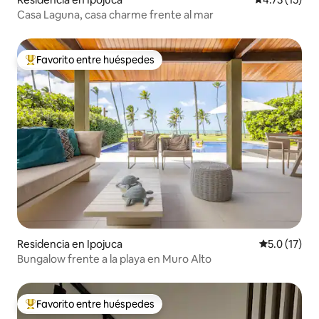
Casa Laguna, casa charme frente al mar
Favorito entre huéspedes
De los mejores en Favorito entre huéspedes
Residencia en Ipojuca
Calificación
5.0 (17)
Bungalow frente a la playa en Muro Alto
Favorito entre huéspedes
De los mejores en Favorito entre huéspedes