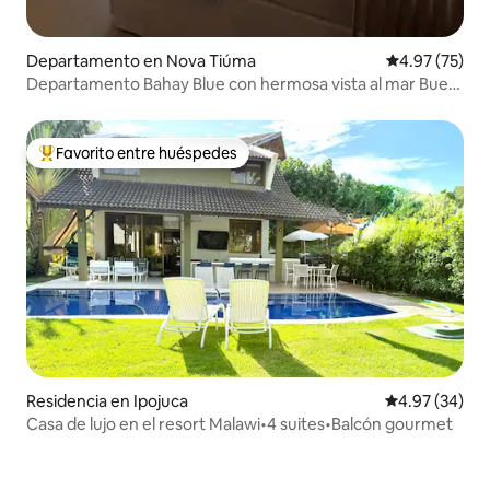
Departamento en Nova Tiúma
Calificación 
4.97 (75)
Departamento Bahay Blue con hermosa vista al mar Buen
viaje
Favorito entre huéspedes
De los mejores en Favorito entre huéspedes
Residencia en Ipojuca
Calificación p
4.97 (34)
Casa de lujo en el resort Malawi•4 suites•Balcón gourmet