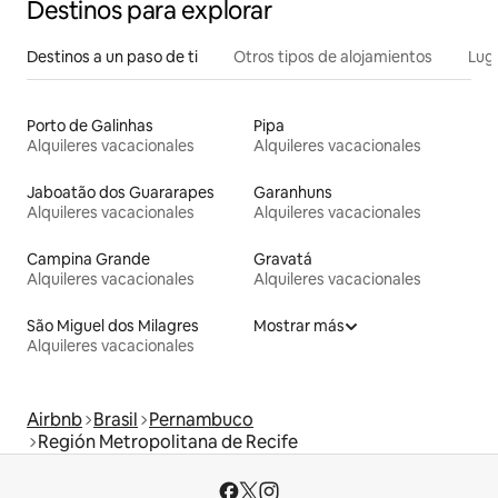
Destinos para explorar
Destinos a un paso de ti
Otros tipos de alojamientos
Lug
Porto de Galinhas
Pipa
Alquileres vacacionales
Alquileres vacacionales
Jaboatão dos Guararapes
Garanhuns
Alquileres vacacionales
Alquileres vacacionales
Campina Grande
Gravatá
Alquileres vacacionales
Alquileres vacacionales
São Miguel dos Milagres
Mostrar más
Alquileres vacacionales
Airbnb
Brasil
Pernambuco
Región Metropolitana de Recife