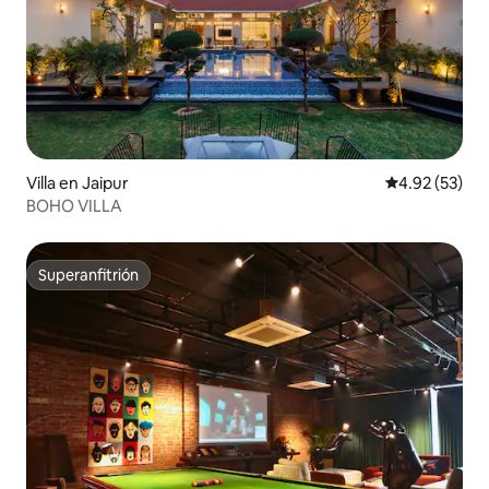
Villa en Jaipur
Calificación 
4.92 (53)
BOHO VILLA
Superanfitrión
Superanfitrión