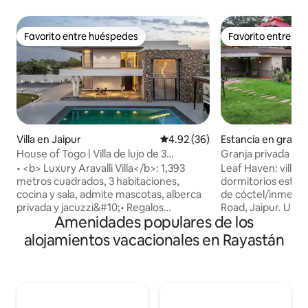
Favorito entre huéspedes
Favorito entre h
Favorito entre huéspedes
Favorito entre h
Villa en Jaipur
Calificación promedio: 4.92 de 
4.92 (36)
Estancia en granja
a Bas Sanjhariya
House of Togo | Villa de lujo de 3
Granja privada de l
recámaras, con piscina y jacuzzi
inmersión | LeafH
• <b> Luxury Aravalli Villa</b>: 1,393
Leaf Haven: villa p
metros cuadrados, 3 habitaciones,
dormitorios estilo
cocina y sala, admite mascotas, alberca
de cóctel/inmersi
privada y jacuzzi&#10;• Regalos
Road, Jaipur. Una
Amenidades populares de los
exclusivos <b> Summer Edit</b> para
fin de semana de l
nuestros huéspedes en mayo, junio y
ciudad, ideal para 
alojamientos vacacionales en Rayastán
julio&#10;• <b> De cortesía</b>: canasta
amigos. Rodeado 
de bienvenida&#10;• <b> Cocina
estanque de lirios
gourmet</b>: totalmente equipada con
abierto. Despiérta
horno y chef (de guardia). Entrega de
pájaros, relájate ju
Zomato/Swiggy disponible.&#10;• <b>
cielos iluminados p