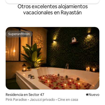
Otros excelentes alojamientos
vacacionales en Rayastán
Superanfitrión
Superanfitrión
Residencia en Sector 47
Nuevo aloj
Nuevo
Pink Paradise • Jacuzzi privado • Cine en casa