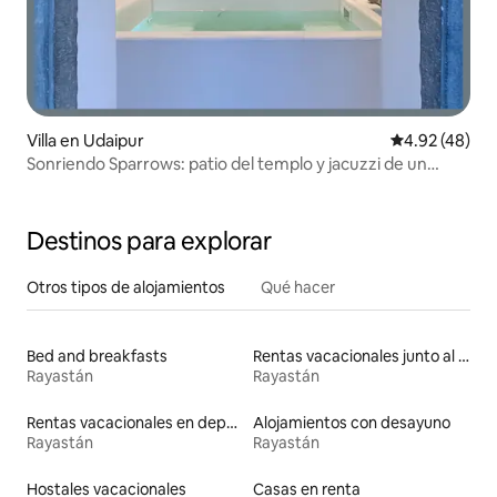
Villa en Udaipur
Calificación 
4.92 (48)
Sonriendo Sparrows: patio del templo y jacuzzi de un
dormitorio
Destinos para explorar
Otros tipos de alojamientos
Qué hacer
Bed and breakfasts
Rentas vacacionales junto al agua
Rayastán
Rayastán
Rentas vacacionales en departamentos con cama de altura accesible
Alojamientos con desayuno
Rayastán
Rayastán
Hostales vacacionales
Casas en renta