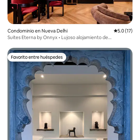
Condominio en Nueva Delhi
Calificación
5.0 (17)
Suites Eterna by Onnyx • Lujoso alojamiento de
3 habitaciones con baño
Favorito entre huéspedes
Favorito entre huéspedes