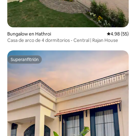
Bungalow en Hathroi
Calificación p
4.98 (55)
Casa de arco de 4 dormitorios - Central | Rajan House
Superanfitrión
Superanfitrión