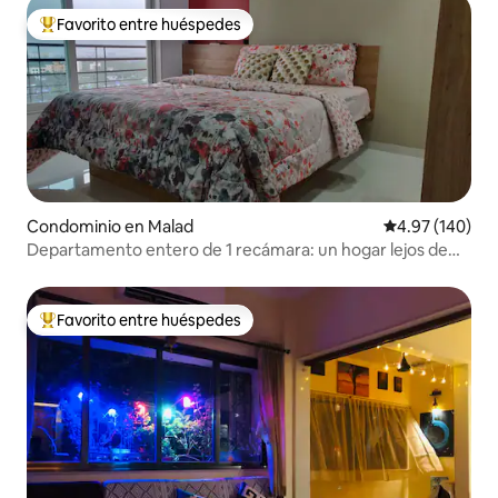
Favorito entre huéspedes
De los mejores en Favorito entre huéspedes
Condominio en Malad
Calificación pr
4.97 (140)
Departamento entero de 1 recámara: un hogar lejos de
casa.
Favorito entre huéspedes
De los mejores en Favorito entre huéspedes