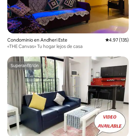
Condominio en Andheri Este
Calificación p
4.97 (135)
«THE Canvas» Tu hogar lejos de casa
Superanfitrión
Superanfitrión