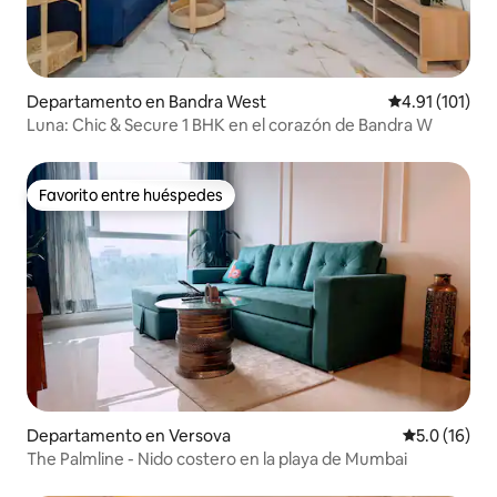
Departamento en Bandra West
Calificación p
4.91 (101)
Luna: Chic & Secure 1 BHK en el corazón de Bandra W
Favorito entre huéspedes
Favorito entre huéspedes
Departamento en Versova
Calificación
5.0 (16)
The Palmline - Nido costero en la playa de Mumbai