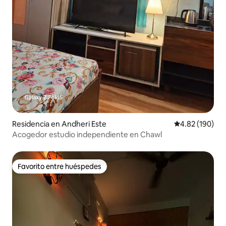
Residencia en Andheri Este
Calificación pr
4.82 (190)
Acogedor estudio independiente en Chawl
Favorito entre huéspedes
Favorito entre huéspedes