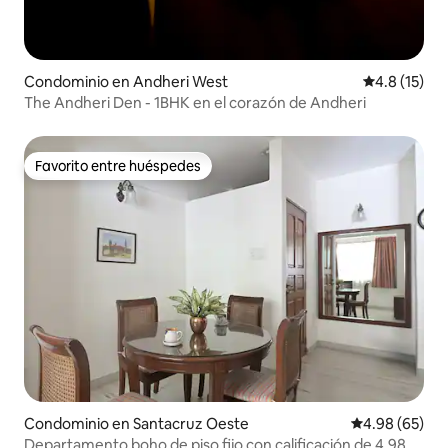
Condominio en Andheri West
Calificación
4.8 (15)
The Andheri Den - 1BHK en el corazón de Andheri
Favorito entre huéspedes
Favorito entre huéspedes
Condominio en Santacruz Oeste
Calificación p
4.98 (65)
Departamento boho de piso fijo con calificación de 4.98