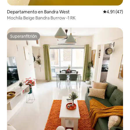
Departamento en Bandra West
Calificación 
4.91 (47)
Mochila Beige Bandra Burrow -1 RK
Superanfitrión
Superanfitrión