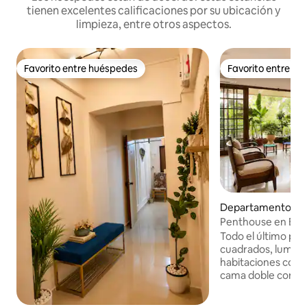
tienen excelentes calificaciones por su ubicación y
limpieza, entre otros aspectos.
Favorito entre huéspedes
Favorito entre h
Favorito entre huéspedes
Favorito entre h
Departamento en
Penthouse en Band
· Terraza grande
Todo el último piso
cuadrados, lumino
habitaciones con
cama doble con ba
acondicionado, Wi
respaldo de energ