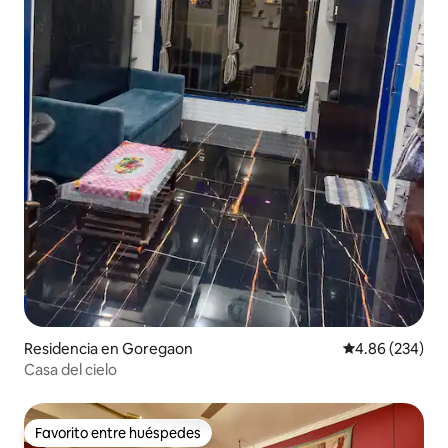
Residencia en Goregaon
Calificación pr
4.86 (234)
Casa del cielo
Favorito entre huéspedes
Favorito entre huéspedes