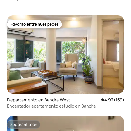
Favorito entre huéspedes
Favorito entre huéspedes
Departamento en Bandra West
Calificación pr
4.92 (169)
Encantador apartamento estudio en Bandra
Superanfitrión
Superanfitrión