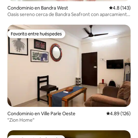
Condominio en Bandra West
Calificación 
4.8 (143)
Oasis sereno cerca de Bandra Seafront con aparcamiento
- R1
Favorito entre huéspedes
Favorito entre huéspedes
Condominio en Ville Parle Oeste
Calificación pr
4.89 (126)
"Zion Home"