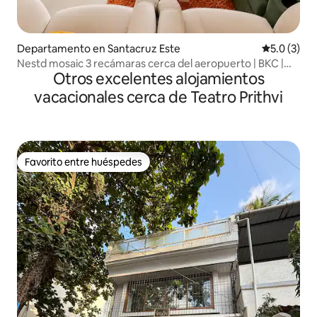
Departamento en Santacruz Este
Calificació
5.0 (3)
Nestd mosaic 3 recámaras cerca del aeropuerto | BKC |
Otros excelentes alojamientos
NMACC | JIO
vacacionales cerca de Teatro Prithvi
Favorito entre huéspedes
Favorito entre huéspedes