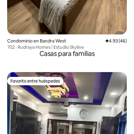
Condominio en Bandra West
Calificación 
4.93 (46)
702 · Rudraya Homes | Estudio Skyline
Casas para familias
Favorito entre huéspedes
Favorito entre huéspedes