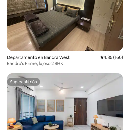
Departamento en Bandra West
Calificación pr
4.85 (160)
Bandra's Prime, lujoso 2 BHK
Superanfitrión
Superanfitrión