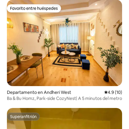
Favorito entre huéspedes
Favorito entre huéspedes
Departamento en Andheri West
Calificación
4.9 (10)
Ba & Bu Homz, Park-side CozyNest| A 5 minutos del metro
Superanfitrión
Superanfitrión