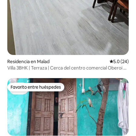
Residencia en Malad
Calificación
5.0 (24)
Villa 3BHK | Terraza | Cerca del centro comercial Oberoi y
NESCO
Favorito entre huéspedes
Favorito entre huéspedes