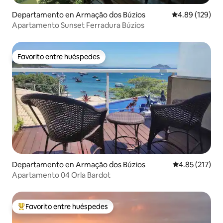
Departamento en Armação dos Búzios
Calificación pr
4.89 (129)
Apartamento Sunset Ferradura Búzios
Favorito entre huéspedes
Favorito entre huéspedes
Departamento en Armação dos Búzios
Calificación p
4.85 (217)
Apartamento 04 Orla Bardot
Favorito entre huéspedes
De los mejores en Favorito entre huéspedes