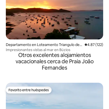
Departamento en Loteamento Triangulo de B
Calificación p
4.87 (122)
uzios
Impresionantes vistas al mar en Búzios
Otros excelentes alojamientos
vacacionales cerca de Praia João
Fernandes
Favorito entre huéspedes
Favorito entre huéspedes