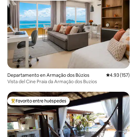
Departamento en Armação dos Búzios
Calificación p
4.93 (157)
Vista del Cine Praia da Armação dos Buzios
Favorito entre huéspedes
De los mejores en Favorito entre huéspedes