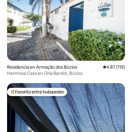
Residencia en Armação dos Búzios
Calificación p
4.87 (115)
Hermosa Casa en Orla Bardot, Búzios
Favorito entre huéspedes
De los mejores en Favorito entre huéspedes