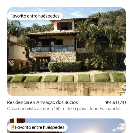
Favorito entre huéspedes
Favorito entre huéspedes
Residencia en Armação dos Búzios
Calificación 
4.91 (74)
Casa con vista al mar a 150 m de la playa João Fernandes
Favorito entre huéspedes
De los mejores en Favorito entre huéspedes