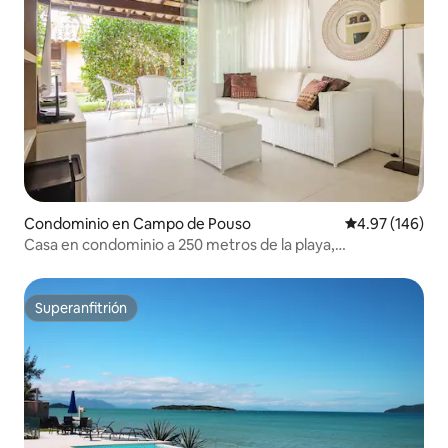
Condominio en Campo de Pouso
Calificación pr
4.97 (146)
Casa en condominio a 250 metros de la playa,
Geribá/Búzios
Superanfitrión
Superanfitrión