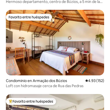
Hermoso departamento, centro de Búzios, a 5 min de la
costa
Favorito entre huéspedes
Favorito entre huéspedes
Condominio en Armação dos Búzios
Calificación p
4.93 (152)
Loft con hidromasaje cerca de Rua das Pedras
Favorito entre huéspedes
De los mejores en Favorito entre huéspedes