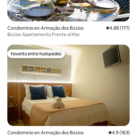
Condominio en Armação dos Búzios
Calificación p
4.88 (177)
Búzios Apartamento Frente al Mar
Favorito entre huéspedes
Favorito entre huéspedes
Condominio en Armação dos Búzios
Calificación 
4.9 (163)