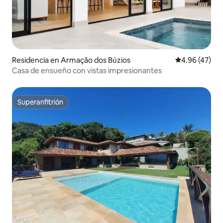
Residencia en Armação dos Búzios
Calificación 
4.96 (47)
Casa de ensueño con vistas impresionantes
Superanfitrión
Superanfitrión