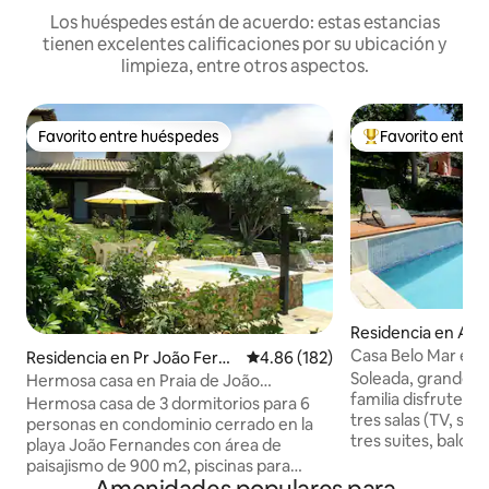
Los huéspedes están de acuerdo: estas estancias
tienen excelentes calificaciones por su ubicación y
limpieza, entre otros aspectos.
Favorito entre huéspedes
Favorito entre
Favorito entre huéspedes
De los mejores en
Residencia en Ar
úzios
Casa Belo Mar en el
Residencia en Pr João Ferna
Calificación promedio: 4.86 de 5
4.86 (182)
centro
ndes
Soleada, grande y
Hermosa casa en Praia de João
familia disfrute y se relaje. 
Fernandes
Hermosa casa de 3 dormitorios para 6
tres salas (TV, sal
personas en condominio cerrado en la
tres suites, balcon
playa João Fernandes con área de
patio exterior, c
paisajismo de 900 m2, piscinas para
escritorio, cubiert
adultos y niños, ducha, sala de juegos,