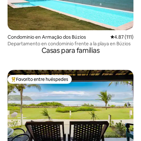
Condominio en Armação dos Búzios
Calificación p
4.87 (111)
Departamento en condominio frente a la playa en Búzios
Casas para familias
Favorito entre huéspedes
De los mejores en Favorito entre huéspedes