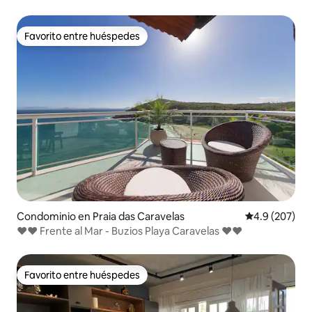
Favorito entre huéspedes
Favorito entre huéspedes
Condominio en Praia das Caravelas
Calificación p
4.9 (207)
❤❤ Frente al Mar - Buzios Playa Caravelas ❤❤
Favorito entre huéspedes
Favorito entre huéspedes