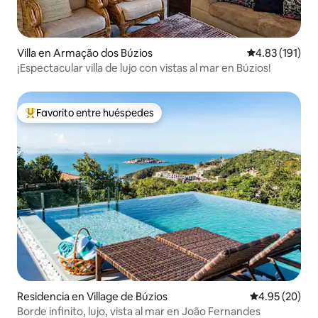
Villa en Armação dos Búzios
Calificación p
4.83 (191)
¡Espectacular villa de lujo con vistas al mar en Búzios!
Favorito entre huéspedes
De los mejores en Favorito entre huéspedes
Residencia en Village de Búzios
Calificación p
4.95 (20)
Borde infinito, lujo, vista al mar en João Fernandes