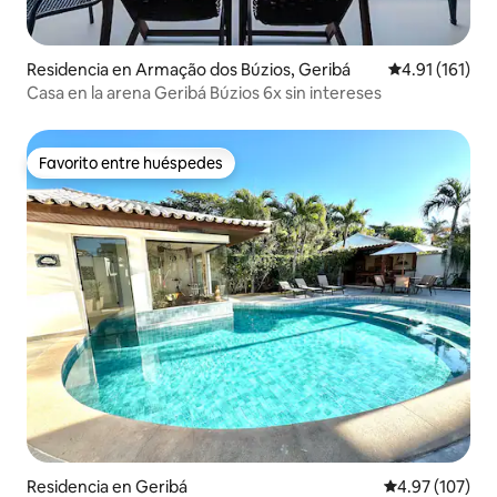
Residencia en Armação dos Búzios, Geribá
Calificación p
4.91 (161)
Casa en la arena Geribá Búzios 6x sin intereses
Favorito entre huéspedes
Favorito entre huéspedes
Residencia en Geribá
Calificación p
4.97 (107)