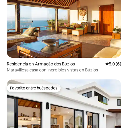
Residencia en Armação dos Búzios
Calificació
5.0 (6)
Maravillosa casa con increíbles vistas en Búzios
Favorito entre huéspedes
Favorito entre huéspedes