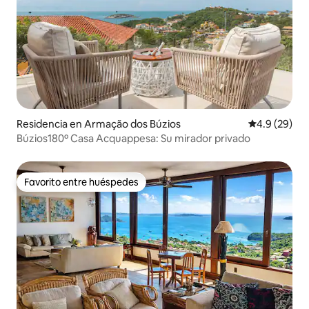
Residencia en Armação dos Búzios
Calificación
4.9 (29)
Búzios180º Casa Acquappesa: Su mirador privado
Favorito entre huéspedes
Favorito entre huéspedes