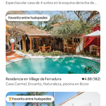
Espectacular casa de 4 suites en la esquina derecha de
Geribá
Favorito entre huéspedes
Favorito entre huéspedes
Residencia en Village da Ferradura
Calificación pr
4.88 (182)
Casa Carmel, Encanto, Naturaleza, piscina en Búzio
Favorito entre huéspedes
De los mejores en Favorito entre huéspedes