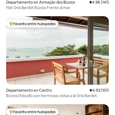
Departamento en Armação dos Búzios
Calificación p
4.96 (141)
Flat Orla Bardot Buzios Frente al mar
Favorito entre huéspedes
De los mejores en Favorito entre huéspedes
Departamento en Centro
Calificación p
4.93 (101)
Búzios| Estudio con hermosas vistas a la Orla Bardot.
Favorito entre huéspedes
De los mejores en Favorito entre huéspedes