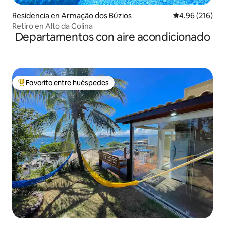
Residencia en Armação dos Búzios
Calificación pr
4.96 (216)
Retiro en Alto da Colina
Departamentos con aire acondicionado
Favorito entre huéspedes
De los mejores en Favorito entre huéspedes