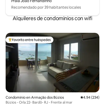
Praia João Fernandinho
Recomendado por 39 habitantes locales
Alquileres de condominios con wifi
Favorito entre huéspedes
De los mejores en Favorito entre huéspedes
Condominio en Armação dos Búzios
Calificación pr
4.94 (234)
Búzios - Orla 22- Bardô- RJ - Frente al mar