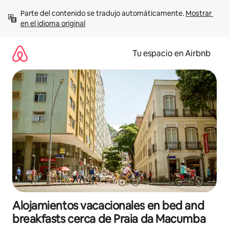
Ir
Parte del contenido se tradujo automáticamente. 
Mostrar 
al
en el idioma original
contenido
Tu espacio en Airbnb
Alojamientos vacacionales en bed and
breakfasts cerca de Praia da Macumba