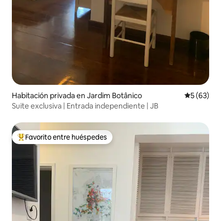
Habitación privada en Jardim Botânico
Calificaci
5 (63)
Suite exclusiva | Entrada independiente | JB
Favorito entre huéspedes
De los mejores en Favorito entre huéspedes