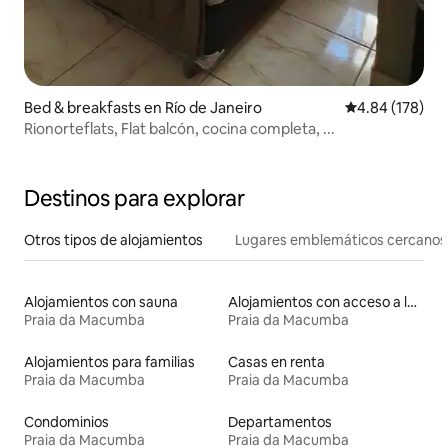
Bed & breakfasts en Río de Janeiro
Calificación pr
4.84 (178)
Rionorteflats, Flat balcón, cocina completa, ...
Destinos para explorar
Otros tipos de alojamientos
Lugares emblemáticos cercanos
Alojamientos con sauna
Alojamientos con acceso a la playa
Praia da Macumba
Praia da Macumba
Alojamientos para familias
Casas en renta
Praia da Macumba
Praia da Macumba
Condominios
Departamentos
Praia da Macumba
Praia da Macumba