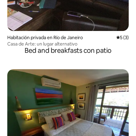
Habitación privada en Río de Janeiro
Calificac
5 (3)
Casa de Arte: un lugar alternativo
Bed and breakfasts con patio