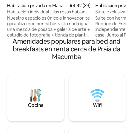
Habitación privad
Habitación privada en Maria
Calificación promedio: 4.92 de 
4.92 (39)
tânico
da Graça
Suite exclusiva | 
Habitación individual - ¡las rosas hablan!
JB
Suite con hermosas
Nuestro espacio es único e innovador, te
Rodrigo de Freitas
garantizo que nunca has visto nada igual:
independiente a tra
una mezcla de posada + galería de arte +
casa. Junto al Parq
estudio de fotografía + tienda de plantas
Amenidades populares para bed and
Corcovado y el Cri
+ bar/bistró musical. Todos son
es un callejón sin s
bienvenidos aquí, pero tenemos un
breakfasts en renta cerca de Praia da
privacidad y tranq
compromiso con la inclusión de las
Macumba
a pie se enfrentan 
personas con discapacidad intelectual.
pendiente, sin dif
Todo ser humano tiene derecho a viajar,
a pie se puede lleg
ser feliz y ser bien tratado donde se
Botânico, con tran
hospeda. Somos el primer alojamiento
excelentes restau
en Brasil con estructura y ocio centrados
aperitivos y sup
en las familias de personas con
familiar y acogedo
discapacidad intelectual.
Cocina
Wifi