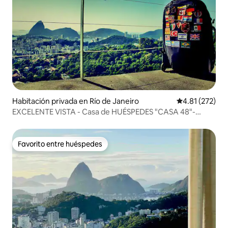
Habitación privada en Río de Janeiro
Calificación p
4.81 (272)
EXCELENTE VISTA - Casa de HUÉSPEDES "CASA 48"-
Santa Teresa #1
Favorito entre huéspedes
Favorito entre huéspedes