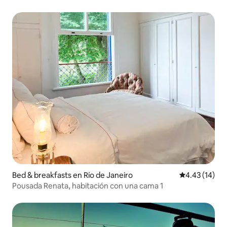
Bed & breakfasts en Río de Janeiro
Calificación 
4.43 (14)
Pousada Renata, habitación con una cama 1