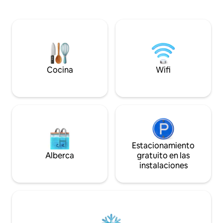
naturaleza y también explorar algunas
de este lugar. Aquí la naturaleza baila
de las mejores playas de la costa
con los sentidos. L
plateada, a solo unos minutos de
que rodean este 
distancia. Explora Nazaré, un pintoresco
quedarán grabado
pueblo de pescadores, conocido por las
Despertarse aquí 
olas más grandes del mundo, la
experiencia increí
pintoresca ciudad portuaria de Sao
de la mañana te d
Martinho y el pueblo medieval de
Cocina
Wifi
Óbidos, todo a solo unos minutos.
Estacionamiento
Alberca
gratuito en las
instalaciones