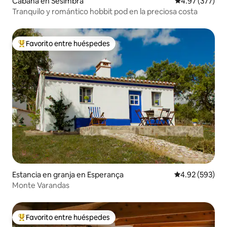
Cabaña en Sesimbra
Calificación pr
4.97 (377)
Tranquilo y romántico hobbit pod en la preciosa costa
Favorito entre huéspedes
De los mejores en Favorito entre huéspedes
Estancia en granja en Esperança
Calificación pr
4.92 (593)
Monte Varandas
Favorito entre huéspedes
De los mejores en Favorito entre huéspedes