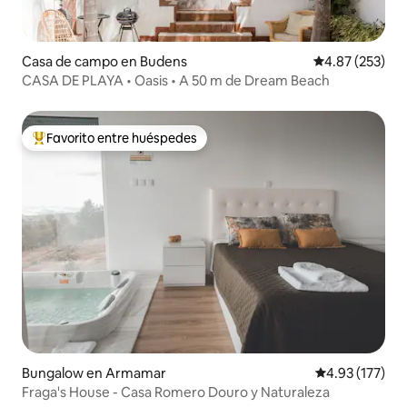
Casa de campo en Budens
Calificación pr
4.87 (253)
CASA DE PLAYA • Oasis • A 50 m de Dream Beach
Favorito entre huéspedes
De los mejores en Favorito entre huéspedes
Bungalow en Armamar
Calificación p
4.93 (177)
Fraga's House - Casa Romero Douro y Naturaleza