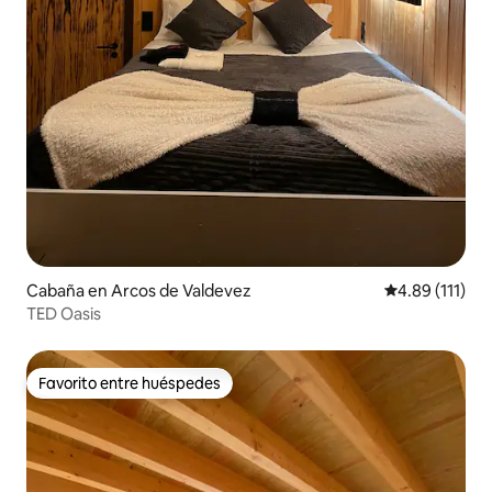
Cabaña en Arcos de Valdevez
Calificación p
4.89 (111)
TED Oasis
Favorito entre huéspedes
Favorito entre huéspedes