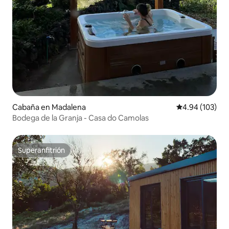
Cabaña en Madalena
Calificación pr
4.94 (103)
Bodega de la Granja - Casa do Camolas
Superanfitrión
Superanfitrión