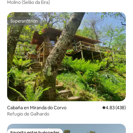
Molino (Selão da Eira)
Superanfitrión
Superanfitrión
Cabaña en Miranda do Corvo
Calificación pr
4.83 (438)
Refugio de Galhardo
Favorito entre huéspedes