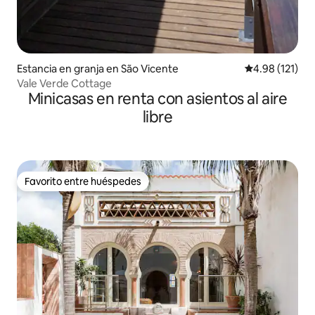
Estancia en granja en São Vicente
Calificación p
4.98 (121)
Vale Verde Cottage
Minicasas en renta con asientos al aire
libre
Favorito entre huéspedes
Favorito entre huéspedes