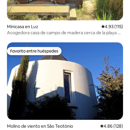
Minicasa en Luz
Calificación p
4.93 (115)
Acogedora casa de campo de madera cerca de la playa en
la naturaleza
Favorito entre huéspedes
Favorito entre huéspedes
Molino de viento en São Teotónio
Calificación pr
4.86 (128)