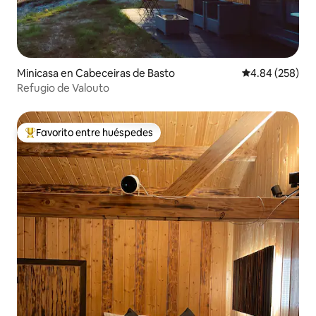
Minicasa en Cabeceiras de Basto
Calificación pr
4.84 (258)
Refugio de Valouto
Favorito entre huéspedes
De los mejores en Favorito entre huéspedes