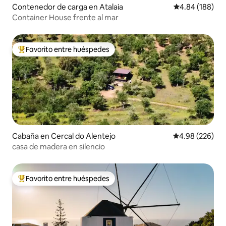
Contenedor de carga en Atalaia
Calificación pr
4.84 (188)
Container House frente al mar
Favorito entre huéspedes
De los mejores en Favorito entre huéspedes
Cabaña en Cercal do Alentejo
Calificación pr
4.98 (226)
casa de madera en silencio
Favorito entre huéspedes
De los mejores en Favorito entre huéspedes