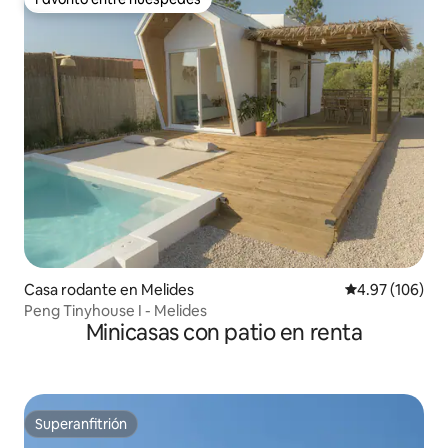
Favorito entre huéspedes
Casa rodante en Melides
Calificación pr
4.97 (106)
Peng Tinyhouse I - Melides
Minicasas con patio en renta
Superanfitrión
Superanfitrión