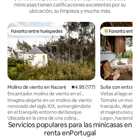
minicasas tienen calificaciones excelentes por su
ubicación, su limpieza y mucho más.
Favorito entre huéspedes
Favorito entre
Favorito entre huéspedes
De los mejores en
Molino de viento en Nazaré
Calificación promedio: 4.95 de 5
4.95 (177)
Suite con entrada
ente en Barragem
Encantador molino de viento en el
Vistas al lago en 
Clara-a-Velha
bosque, a 10 minutos de la playa
Imagina alojarte en un molino de viento
Tómate un moment
renovado del siglo XIX, sumergiéndote
tranquilo, déjate sorpre
en el tranquilo entorno del bosque.
el majestuoso pai
Ubicada en la cima de una colina
Lago», haciendo u
Servicios populares para las minicasas en
boscosa, la ubicación del molino de
de estar a un pase
viento te permite disfrutar de los
de la presa de San
renta enPortugal
senderos adyacentes y bañarte en la
así lo desea puede