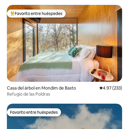
Favorito entre huéspedes
De los mejores en Favorito entre huéspedes
Casa del árbol en Mondim de Basto
Calificación pr
4.97 (233)
Refugio de las Poldras
Favorito entre huéspedes
Favorito entre huéspedes