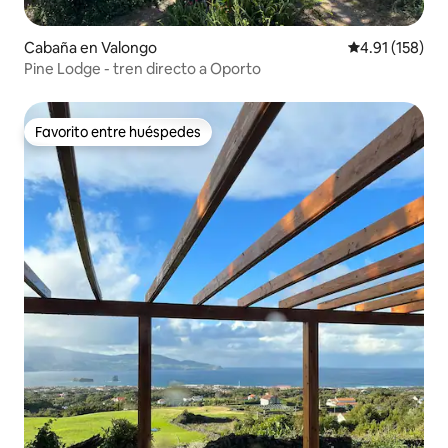
Cabaña en Valongo
Calificación p
4.91 (158)
Pine Lodge - tren directo a Oporto
Favorito entre huéspedes
Favorito entre huéspedes