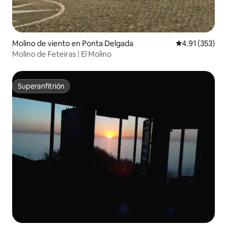
Molino de viento en Ponta Delgada
Calificación p
4.91 (353)
Molino de Feteiras | El Molino
Superanfitrión
Superanfitrión