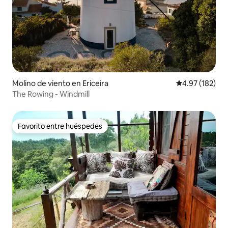
Molino de viento en Ericeira
Calificación p
4.97 (182)
The Rowing - Windmill
Favorito entre huéspedes
Favorito entre huéspedes