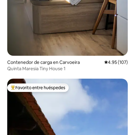
Contenedor de carga en Carvoeira
Calificación p
4.95 (107)
Quinta Maresia Tiny House 1
Favorito entre huéspedes
De los mejores en Favorito entre huéspedes