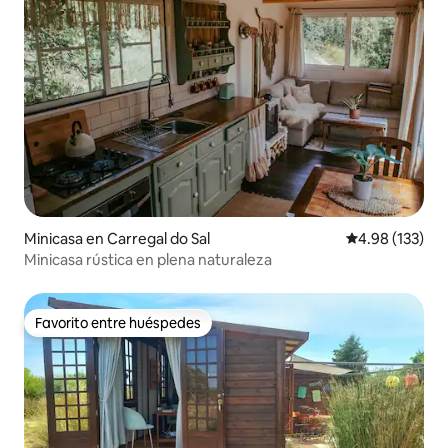
Minicasa en Carregal do Sal
Calificación p
4.98 (133)
Minicasa rústica en plena naturaleza
Favorito entre huéspedes
Favorito entre huéspedes