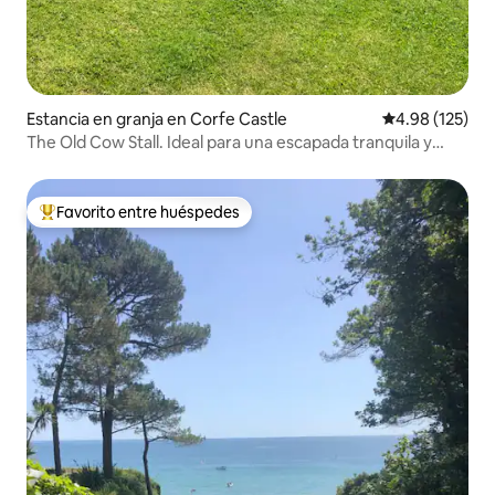
Estancia en granja en Corfe Castle
Calificación p
4.98 (125)
The Old Cow Stall. Ideal para una escapada tranquila y
rural.
Favorito entre huéspedes
De los mejores en Favorito entre huéspedes