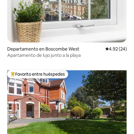
Departamento en Boscombe West
Calificación p
4.92 (24)
Apartamento de lujo junto a la playa
Favorito entre huéspedes
De los mejores en Favorito entre huéspedes