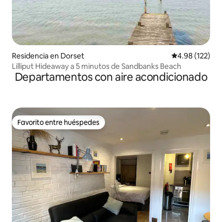
Residencia en Dorset
Calificación p
4.98 (122)
Lilliput Hideaway a 5 minutos de Sandbanks Beach
Departamentos con aire acondicionado
Favorito entre huéspedes
Favorito entre huéspedes