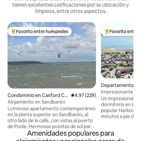
tienen excelentes calificaciones por su ubicación y
limpieza, entre otros aspectos.
Favorito entre huéspedes
Favorito entre
De los mejores en Favorito entre huéspedes
De los mejores en
Departamento en
Impresionante piso
Condominio en Canford Cli
Calificación promedio: 4.97 de 5
4.97 (229)
aparcamiento, a 5 
Un impresionante
ffs
Alojamiento en Sandbanks
muelle
dormitorio en la pl
Luminoso apartamento contemporáneo
popular Harboursid
en la planta superior en Sandbanks, al
minutos a pie del 
otro lado de la calle, con vistas al puerto
centro de la ciuda
de Poole. Hermosas puestas de sol para
trasero orientado 
Amenidades populares para
disfrutar en las noches agradables.
comedor y tumbon
Alojamiento ideal para los amantes de
aparcamiento asig