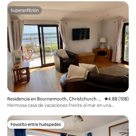
Superanfitrión
Superanfitrión
Residencia en Bournemouth, Christchurch a
Calificación pr
4.88 (108)
nd Poole
Hermosa casa de vacaciones frente al mar en una
excelente ubicación
Favorito entre huéspedes
Favorito entre huéspedes