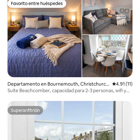
Favorito entre huéspedes
Favorito entre huéspedes
Departamento en Bournemouth, Christchurch
Calificación 
4.91 (11)
and Poole
Suite Beachcomber, capacidad para 2-3 personas, wifi y
estacionamiento
Superanfitrión
Superanfitrión