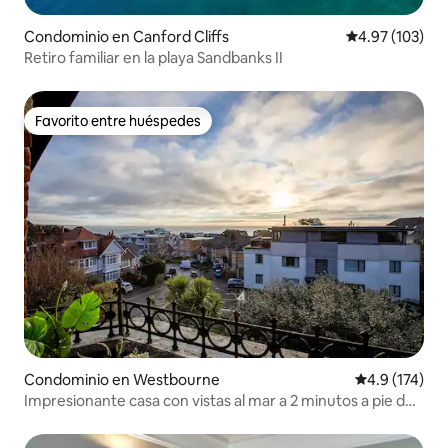
Condominio en Canford Cliffs
Calificación p
4.97 (103)
Retiro familiar en la playa Sandbanks II
Favorito entre huéspedes
Favorito entre huéspedes
Condominio en Westbourne
Calificación 
4.9 (174)
Impresionante casa con vistas al mar a 2 minutos a pie de
la playa