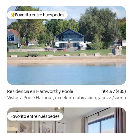
Favorito entre huéspedes
De los mejores en Favorito entre huéspedes
Residencia en Hamworthy Poole
Calificación p
4.97 (435)
Vistas a Poole Harbour, excelente ubicación, jacuzzi/sauna
Favorito entre huéspedes
Favorito entre huéspedes