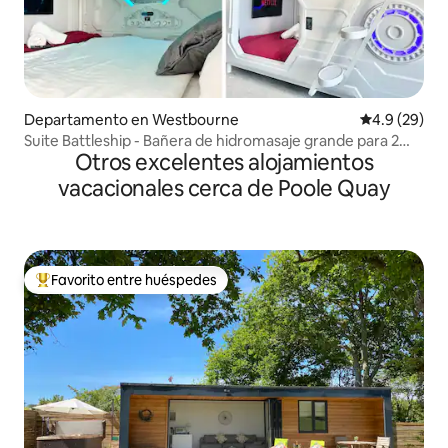
Departamento en Westbourne
Calificación
4.9 (29)
Suite Battleship - Bañera de hidromasaje grande para 2
Otros excelentes alojamientos
personas/aire acondicionado
vacacionales cerca de Poole Quay
Favorito entre huéspedes
De los mejores en Favorito entre huéspedes