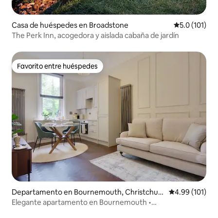
Casa de huéspedes en Broadstone
Calificación 
5.0 (101)
The Perk Inn, acogedora y aislada cabaña de jardín
Favorito entre huéspedes
Favorito entre huéspedes
Departamento en Bournemouth, Christchurc
Calificación p
4.99 (101)
h and Poole
Elegante apartamento en Bournemouth •
Estacionamiento • Cerca de la playa