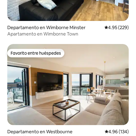
Departamento en Wimborne Minster
Calificación pr
4.95 (229)
Apartamento en Wimborne Town
Favorito entre huéspedes
Favorito entre huéspedes
Departamento en Westbourne
Calificación pr
4.96 (134)