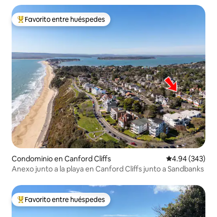
Favorito entre huéspedes
De los mejores en Favorito entre huéspedes
Condominio en Canford Cliffs
Calificación pr
4.94 (343)
Anexo junto a la playa en Canford Cliffs junto a Sandbanks
Favorito entre huéspedes
De los mejores en Favorito entre huéspedes