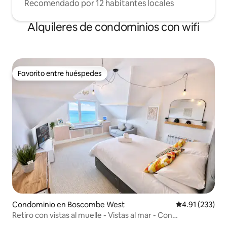
Recomendado por 12 habitantes locales
Alquileres de condominios con wifi
Favorito entre huéspedes
Favorito entre huéspedes
Condominio en Boscombe West
Calificación p
4.91 (233)
Retiro con vistas al muelle - Vistas al mar - Con
estacionamiento