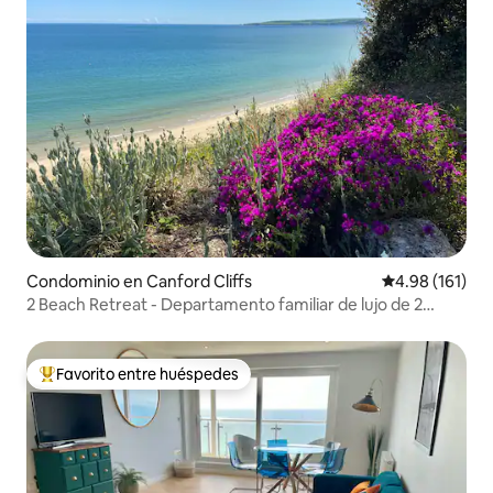
Condominio en Canford Cliffs
Calificación p
4.98 (161)
2 Beach Retreat - Departamento familiar de lujo de 2
recámaras a 400 m de la playa
Favorito entre huéspedes
De los mejores en Favorito entre huéspedes