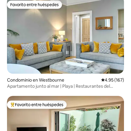
Favorito entre huéspedes
Favorito entre huéspedes
Condominio en Westbourne
Calificación p
4.95 (167)
Apartamento junto al mar | Playa | Restaurantes del
pueblo
Favorito entre huéspedes
De los mejores en Favorito entre huéspedes