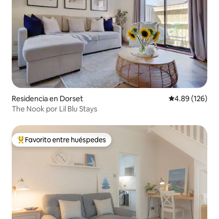
Residencia en Dorset
Calificación pr
4.89 (126)
The Nook por Lil Blu Stays
Favorito entre huéspedes
De los mejores en Favorito entre huéspedes