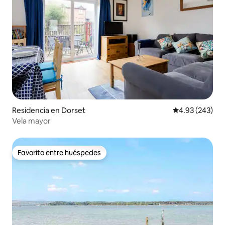
Residencia en Dorset
Calificación pr
4.93 (243)
Vela mayor
Favorito entre huéspedes
Favorito entre huéspedes