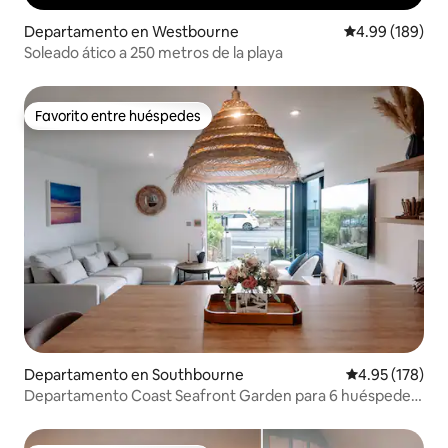
Departamento en Westbourne
Calificación pr
4.99 (189)
Soleado ático a 250 metros de la playa
Favorito entre huéspedes
Favorito entre huéspedes
Departamento en Southbourne
Calificación p
4.95 (178)
Departamento Coast Seafront Garden para 6 huéspedes,
apto para perros.