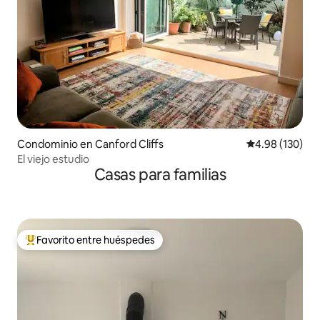
Condominio en Canford Cliffs
Calificación pr
4.98 (130)
El viejo estudio
Casas para familias
Favorito entre huéspedes
De los mejores en Favorito entre huéspedes