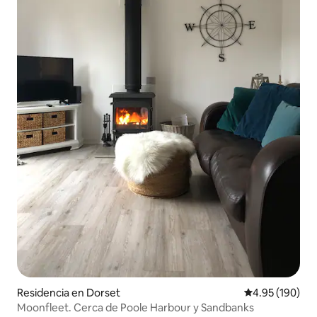
Residencia en Dorset
Calificación pr
4.95 (190)
Moonfleet. Cerca de Poole Harbour y Sandbanks