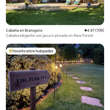
Cabaña en Bransgore
Calificación pr
4.97 (709)
Cabaña elegante con jacuzzi privado en New Forest
Favorito entre huéspedes
De los mejores en Favorito entre huéspedes