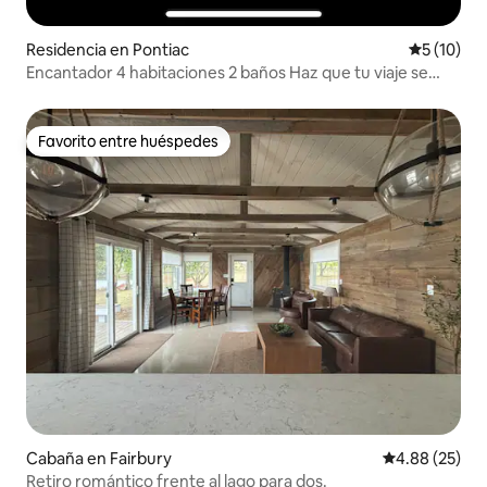
Residencia en Pontiac
Calificaci
5 (10)
Encantador 4 habitaciones 2 baños Haz que tu viaje se
sienta como en casa
Favorito entre huéspedes
Favorito entre huéspedes
Cabaña en Fairbury
Calificación p
4.88 (25)
Retiro romántico frente al lago para dos.