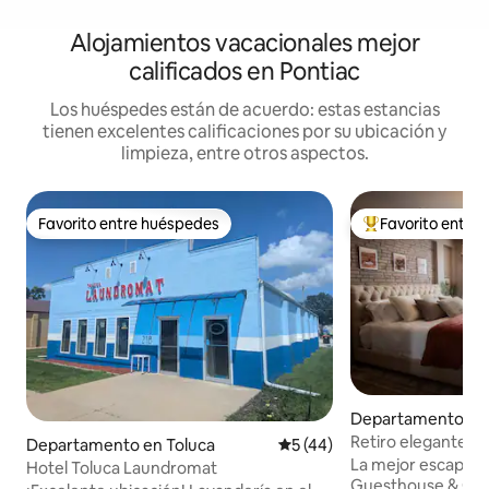
Alojamientos vacacionales mejor
calificados en Pontiac
Los huéspedes están de acuerdo: estas estancias
tienen excelentes calificaciones por su ubicación y
limpieza, entre otros aspectos.
Favorito entre huéspedes
Favorito entre
Favorito entre huéspedes
De los mejores en
Departamento en 
Retiro elegante, 
Departamento en Toluca
Calificación promedio: 5 de 
5 (44)
sofisticación urba
La mejor escapada
Hotel Toluca Laundromat
Guesthouse & Gat