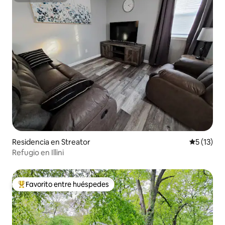
Residencia en Streator
Calificaci
5 (13)
Refugio en Illini
Favorito entre huéspedes
De los mejores en Favorito entre huéspedes