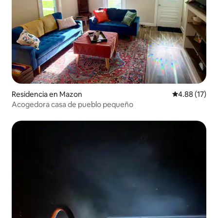
Residencia en Mazon
Calificación 
4.88 (17)
Acogedora casa de pueblo pequeño