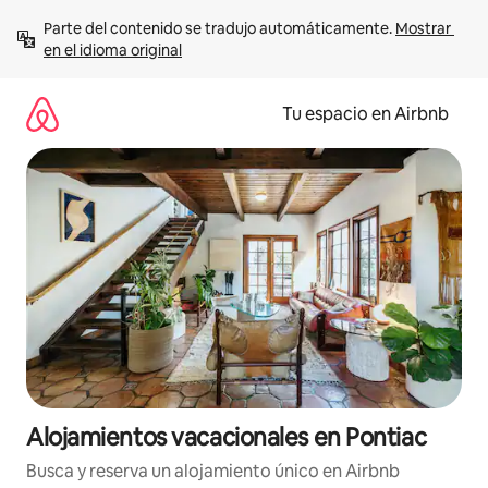
Ir
Parte del contenido se tradujo automáticamente. 
Mostrar 
al
en el idioma original
contenido
Tu espacio en Airbnb
Alojamientos vacacionales en Pontiac
Busca y reserva un alojamiento único en Airbnb