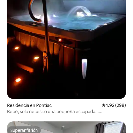
Residencia en Pontiac
Calificación pr
4.92 (298)
Bebé, solo necesito una pequeña escapada.......
Superanfitrión
Superanfitrión