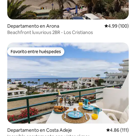
Departamento en Arona
Calificación pr
4.99 (100)
Beachfront luxurious 2BR - Los Cristianos
Favorito entre huéspedes
Favorito entre huéspedes
Departamento en Costa Adeje
Calificación p
4.86 (111)