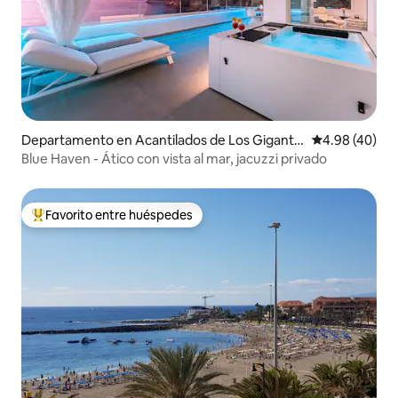
Departamento en Acantilados de Los Gigante
Calificación p
4.98 (40)
s
Blue Haven - Ático con vista al mar, jacuzzi privado
Favorito entre huéspedes
De los mejores en Favorito entre huéspedes