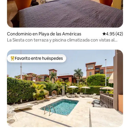
Condominio en Playa de las Américas
Calificación 
4.95 (42)
La Siesta con terraza y piscina climatizada con vistas al
mar
Favorito entre huéspedes
De los mejores en Favorito entre huéspedes