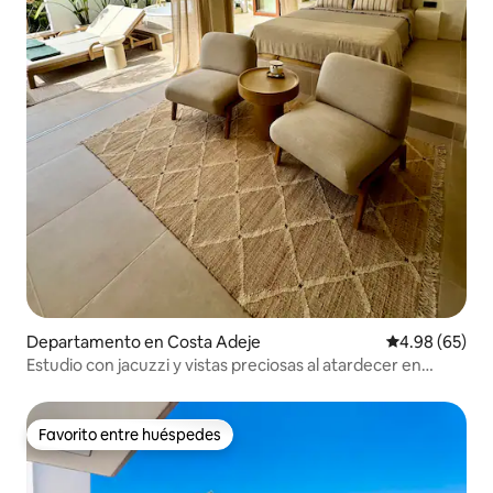
Departamento en Costa Adeje
Calificación p
4.98 (65)
Estudio con jacuzzi y vistas preciosas al atardecer en
Tenerife
Favorito entre huéspedes
Favorito entre huéspedes