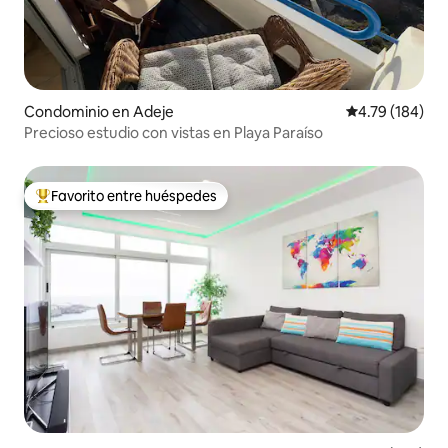
Condominio en Adeje
Calificación p
4.79 (184)
Precioso estudio con vistas en Playa Paraíso
Favorito entre huéspedes
De los mejores en Favorito entre huéspedes