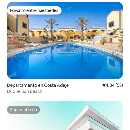
Favorito entre huéspedes
Favorito entre huéspedes
Departamento en Costa Adeje
Calificación p
4.84 (55)
Duque Sun Beach
Superanfitrión
Superanfitrión