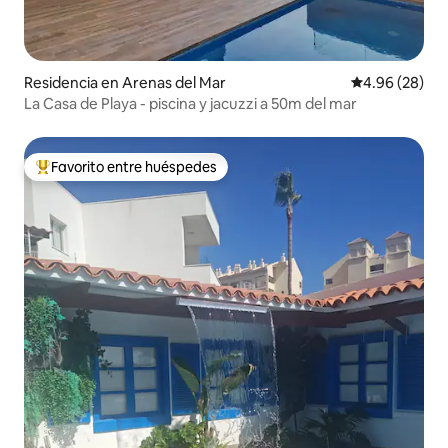
Residencia en Arenas del Mar
Calificación p
4.96 (28)
La Casa de Playa - piscina y jacuzzi a 50m del mar
Favorito entre huéspedes
De los mejores en Favorito entre huéspedes