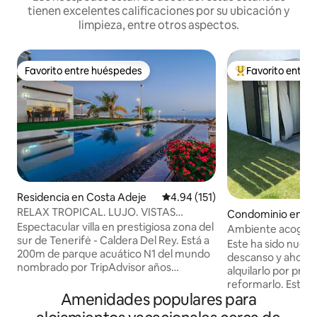
tienen excelentes calificaciones por su ubicación y
limpieza, entre otros aspectos.
Favorito entre huéspedes
Favorito entre
Favorito entre huéspedes
De los mejores en
Residencia en Costa Adeje
Calificación promedio: 4.94 de 5
4.94 (151)
RELAX TROPICAL. LUJO. VISTAS
Condominio en Co
ESPECTACULAR.
Espectacular villa en prestigiosa zona del
Ambiente acogedo
sur de Tenerifė - Caldera Del Rey. Está a
trabajar en paz
Este ha sido nuest
200m de parque acuático N1 del mundo
descanso y ahora
nombrado por TripAdvisor años
alquilarlo por pri
consecutivos - SIAM PARK. A 300m está
reformarlo. Está en
el mayor centro comercial del sur - SIAM
Amenidades populares para
urbanizaciones d
MALL. Impresionantes vistas al centro
Costa Adeje, don