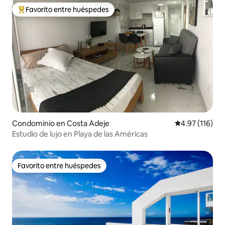
Favorito entre huéspedes
De los mejores en Favorito entre huéspedes
Condominio en Costa Adeje
Calificación p
4.97 (116)
Estudio de lujo en Playa de las Américas
Favorito entre huéspedes
Favorito entre huéspedes