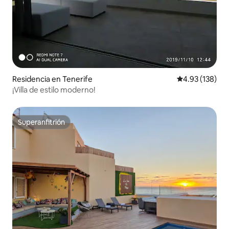
Residencia en Tenerife
Calificación p
4.93 (138)
¡Villa de estilo moderno!
Superanfitrión
Superanfitrión