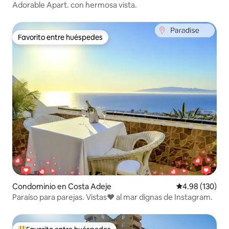
Adorable Apart. con hermosa vista.
Favorito entre huéspedes
Favorito entre huéspedes
Condominio en Costa Adeje
Calificación pr
4.98 (130)
Paraíso para parejas. Vistas❤️️ al mar dignas de Instagram.