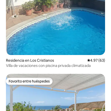
Residencia en Los Cristianos
Calificación p
4.97 (63)
Villa de vacaciones con piscina privada climatizada
Favorito entre huéspedes
Favorito entre huéspedes