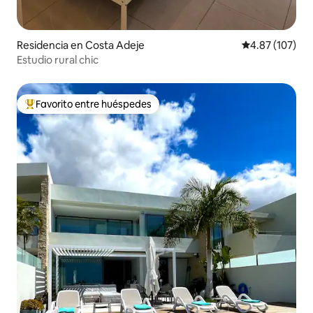
Residencia en Costa Adeje
Calificación p
4.87 (107)
Estudio rural chic
Favorito entre huéspedes
De los mejores en Favorito entre huéspedes