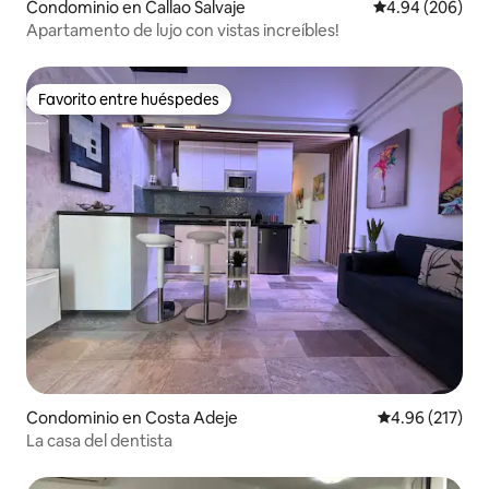
Condominio en Callao Salvaje
Calificación pr
4.94 (206)
Apartamento de lujo con vistas increíbles!
Favorito entre huéspedes
Favorito entre huéspedes
Condominio en Costa Adeje
Calificación p
4.96 (217)
La casa del dentista