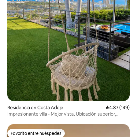
Residencia en Costa Adeje
Calificación pr
4.87 (149)
Impresionante villa - Mejor vista, Ubicación superior,
Piscina
Favorito entre huéspedes
Favorito entre huéspedes