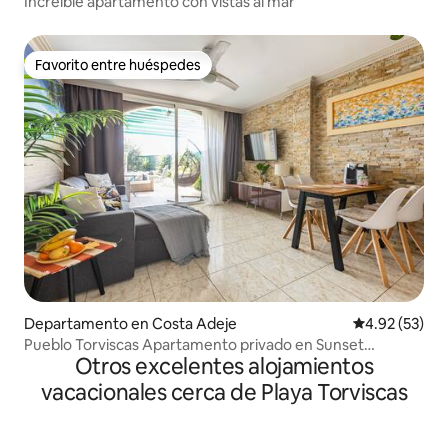
Increíble apartamento con vistas al mar
Favorito entre huéspedes
Favorito entre huéspedes
Departamento en Costa Adeje
Calificación 
4.92 (53)
Pueblo Torviscas Apartamento privado en Sunset
Otros excelentes alojamientos
Harbour
vacacionales cerca de Playa Torviscas