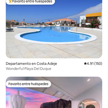
Favorito entre huéspedes
De los mejores en Favorito entre huéspedes
Departamento en Costa Adeje
Calificación p
4.91 (150)
Wonderful Playa Del Duque
Favorito entre huéspedes
Favorito entre huéspedes