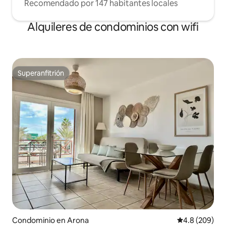
Recomendado por 147 habitantes locales
Alquileres de condominios con wifi
Superanfitrión
Superanfitrión
Condominio en Arona
Calificación p
4.8 (209)