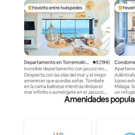
Favorito entre huéspedes
Favor
De los mejores en Favorito entre huéspedes
De los m
Departamento en Torremolino
Calificación promedi
5 (194)
Condomin
s
Increíble departamento con jacuzzi en
Apartame
Savanna Beach
Casa Awa
Despierta con las olas del mar y el mejor
Adéntrate
amanecer que puedas soñar. Túmbate
lujoso es
en la cama balinesa mientras divisas el
Málaga. S
mar infinito o sumérgete en el Jacuzzi
un refugio
Amenidades populare
climatizado mientras te tomas una copa
unos paso
de cava. El Savanna Beach está pensado
lugares de
para pasar unas vacaciones relajantes en
encanto, 
un lugar mágico y con encanto. El
tiendas e
Savanna Beach es un lugar mágico,
auge, play
decorado con mucho encanto y con
diseño lu
todo lujo de detalles. Decorado en un
lista de s