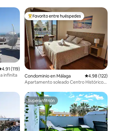
Favorito entre huéspedes
De los mejores en Favorito entre huéspedes
Calificación promedio: 4.91 de 5; 119 evaluaciones
4.91 (119)
a infinita
iones
Condominio en Málaga
Calificación promedio: 
4.98 (122)
Apartamento soleado Centro Histórico
CMS Rosaleda
Superanfitrión
re huéspedes
Superanfitrión