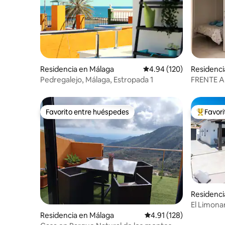
Residencia en Málaga
Calificación promedio: 
4.94 (120)
Residenci
Pedregalejo, Málaga, Estropada 1
FRENTE A
Favorito entre huéspedes
Favor
Favorito entre huéspedes
De los m
Residenci
El Limona
Residencia en Málaga
Calificación promedio: 
4.91 (128)