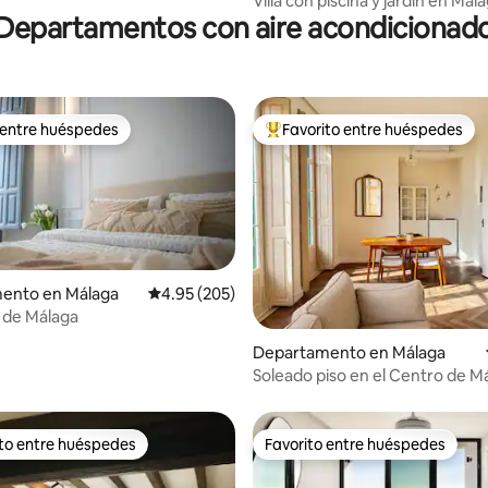
Villa con piscina y jardin en Mál
Departamentos con aire acondicionad
 entre huéspedes
Favorito entre huéspedes
 entre huéspedes
De los mejores en Favorito ent
ento en Málaga
Calificación promedio: 4.95 de 5; 205 evaluac
4.95 (205)
 de Málaga
4.98 de 5; 125 evaluaciones
Departamento en Málaga
Soleado piso en el Centro de M
ito entre huéspedes
Favorito entre huéspedes
ejores en Favorito entre huéspedes
Favorito entre huéspedes