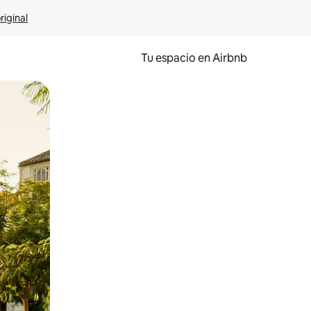
riginal
Tu espacio en Airbnb
ien tocando y deslizando la pantalla.