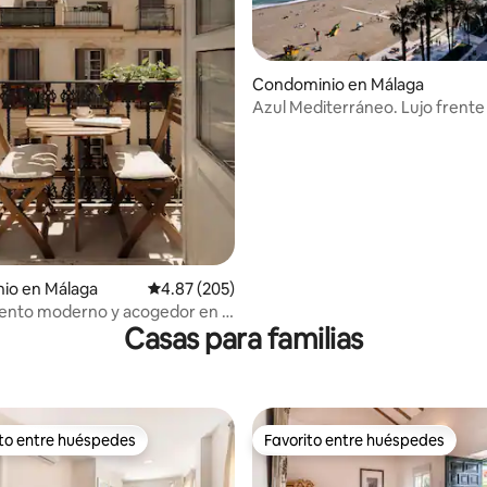
Condominio en Málaga
Azul Mediterráneo. Lujo frente
io en Málaga
Calificación promedio: 4.87 de 5; 205 evaluac
4.87 (205)
4.94 de 5; 456 evaluaciones
ento moderno y acogedor en el
Casas para familias
e Málaga!
ito entre huéspedes
Favorito entre huéspedes
ejores en Favorito entre huéspedes
Favorito entre huéspedes