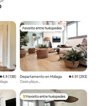
aga
o
Favorito entre huéspedes
re huéspedes
Favorito entre huéspedes
iones
Calificación promedio: 4.9 de 5; 138 evaluaciones
4.9 (138)
Departamento en Málaga
Calificación promedio: 
4.91 (293)
álaga.
Oasis playa
apartamento+Piscina+Parking
Favorito entre huéspedes
De los mejores en Favorito entre huéspedes