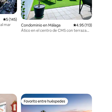
Calificación promedio: 5 de 5; 145 evaluaciones
5 (145)
 al mar
Condominio en Málaga
Calificación promedio:
4.95 (113)
Ático en el centro de CMS con terraza
soleada y aparcamiento
iones
Favorito entre huéspedes
Favorito entre huéspedes