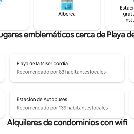
amaño king Sala de estar de
un entorno tranquilo y exclusivo
Estac
bierto. Cocina ✔ Totalmente
a la Catedral • Ubicación privile
Alberca
gratu
✔ Smart TV Wifi de✔ alta
inst
a
ión!
lugares emblemáticos cerca de Playa de
Playa de la Misericordia
Recomendado por 83 habitantes locales
Estación de Autobuses
Recomendado por 139 habitantes locales
Alquileres de condominios con wifi