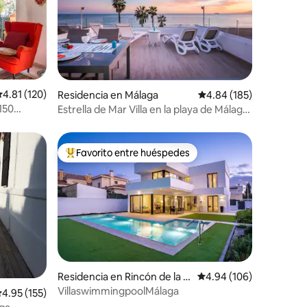
iones
alificación promedio: 4.81 de 5; 120 evaluaciones
4.81 (120)
Residencia en Málaga
Calificación promedio: 
4.84 (185)
150
Estrella de Mar Villa en la playa de Málaga
Ciudad
Favorito entre huéspedes
De los mejores en Favorito entre huéspedes
iones
Residencia en Rincón de la Vi
Calificación promedio: 
4.94 (106)
ctoria
VillaswimmingpoolMálaga
alificación promedio: 4.95 de 5; 155 evaluaciones
4.95 (155)