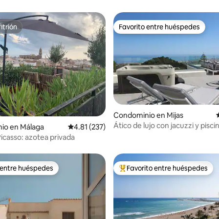
itrión
Favorito entre huéspedes
itrión
Favorito entre huéspedes
Condominio en Mijas
Ático de lujo con jacuzzi y piscin
4.92 de 5; 205 evaluaciones
io en Málaga
Calificación promedio: 4.81 de 5; 237 evaluac
4.81 (237)
Picasso: azotea privada
 entre huéspedes
Favorito entre huéspedes
 entre huéspedes
De los mejores en Favorito ent