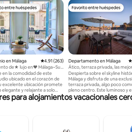
ito entre huéspedes
Favorito entre huéspedes
ejores en Favorito entre huéspedes
Favorito entre huéspedes
o: 5 de 5; 194 evaluaciones
io en Málaga
Calificación promedio: 4.91 de 5; 263 evaluac
4.91 (263)
Departamento en Málaga
C
nto de★ lujo en♥ Málaga~Su
Ático, terraza privada, las mejo
y
de Málaga.
 en la comodidad de este
Despierta sobre el skyline histó
tudio ubicado en el corazón de
Málaga y disfruta de una exclus
u excelente ubicación promete
terraza privada, algo poco com
 elegante y relajante a solo
pleno centro. Este luminoso y elegante
s para alojamientos vacacionales cerc
s del principal mercado local,
ático combina el encanto andal
 interés histórico, cafés con
confort moderno. La amplia ter
restaurantes de primera,
perfecta para relajarse, tomar e
mocionantes, un puerto en
disfrutar de atardeceres con vi
as soleadas y mucho más. El
panorámicas a la ciudad y la Cat
joso contemporáneo y una rica
Todo lo que buscas en el Centr
ervicios te dejarán asombrado.
Histórico está a solo 5 minutos a