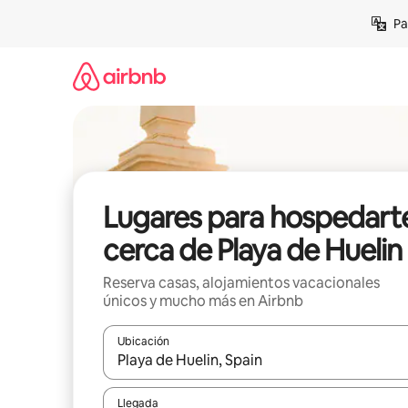
Ir
Pa
al
contenido
Lugares para hospedart
cerca de Playa de Huelin
Reserva casas, alojamientos vacacionales
únicos y mucho más en Airbnb
Ubicación
Cuando los resultados estén disponibles, podrás na
Llegada