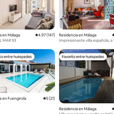
4.94 de 5; 120 evaluaciones
a en Málaga
Calificación promedio: 4.97 de 5; 147 evaluac
4.97 (147)
Residencia en Málaga
C
L MAR 93
Impresionante villa española, a 
metros de la playa
ito entre huéspedes
Favorito entre huéspedes
ejores en Favorito entre huéspedes
Favorito entre huéspedes
a en Fuengirola
Calificación promedio: 5 de 5; 21 evaluac
5 (21)
r
Residencia en Málaga
C
4.91 de 5; 128 evaluaciones