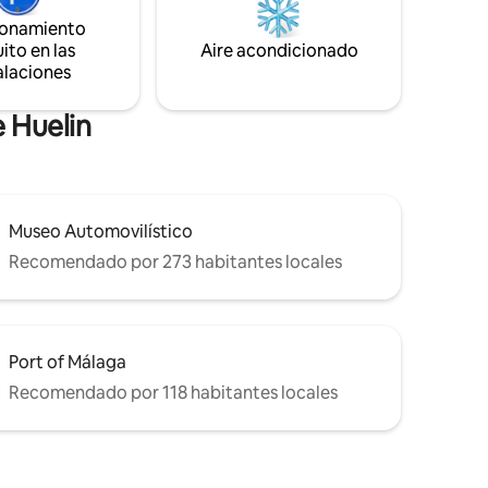
. • Vistas
además incluye una plaza de parking con
ionamiento
giada
cargador de vehículo eléctrico.
ito en las
Aire acondicionado
alaciones
 Huelin
Museo Automovilístico
Recomendado por 273 habitantes locales
Port of Málaga
Recomendado por 118 habitantes locales