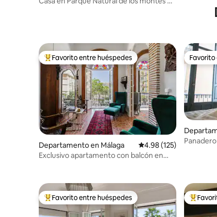
Casa en Parque Natural de los montes de
Málaga
Favorito entre huéspedes
Favorito
De los mejores en Favorito entre huéspedes
Favorito
Departam
Panadero
Departamento en Málaga
Calificación promedio: 
4.98 (125)
Exclusivo apartamento con balcón en
Merced, en la casa de Picasso
Favorito entre huéspedes
Favor
De los mejores en Favorito entre huéspedes
De los m