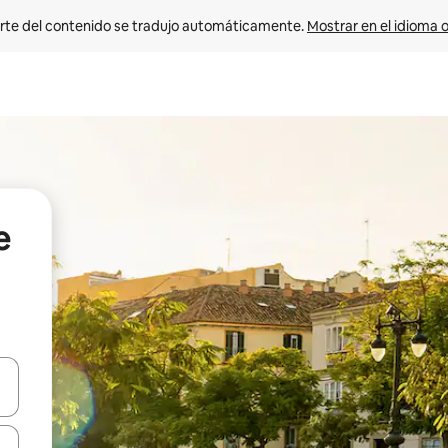
rte del contenido se tradujo automáticamente. 
Mostrar en el idioma o
e
vegar usando las teclas de las flechas hacia arriba y hacia abajo, o b