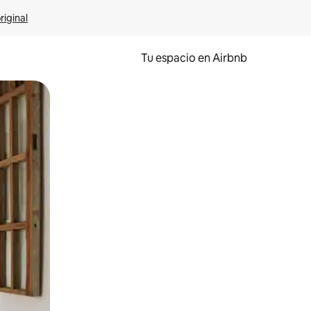
riginal
Tu espacio en Airbnb
ien tocando y deslizando la pantalla.