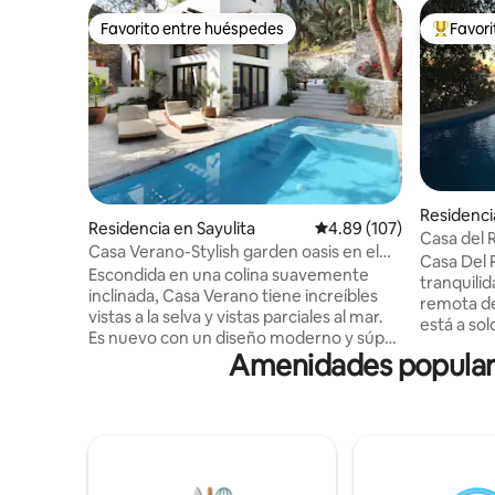
Favorito entre huéspedes
Favor
Favorito entre huéspedes
De los m
Residenci
Residencia en Sayulita
Calificación promedio: 
4.89 (107)
Casa del 
Casa Verano-Stylish garden oasis en el
cerca de 
Casa Del 
lado norte
Escondida en una colina suavemente
tranquili
inclinada, Casa Verano tiene increíbles
remota de
vistas a la selva y vistas parciales al mar.
está a sol
Es nuevo con un diseño moderno y súper
de la emo
Amenidades populare
elegante de buen gusto; 2 dormitorios
atención 
principales separados, cada uno con un
disfruta d
baño completo, camas king size y aire
Refréscat
acondicionado. Piscina climatizada. Sala
infinita d
de estar abierta. La cocina se abre a un
escalones
hermoso patio con una piscina de agua
Esta es r
salada rodeada de increíbles árboles
que equil