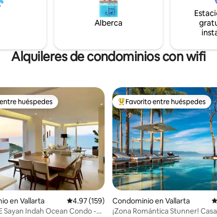
alojamiento bellamente decorad
 con la proximidad a la
Estac
para familias, parejas y estancia
te ciudad de Sayulita.
Alberca
gratu
prolongadas.
inst
Alquileres de condominios con wifi
 entre huéspedes
Favorito entre huéspedes
 entre huéspedes
De los mejores en Favorito ent
o: 5 de 5; 118 evaluaciones
o en Vallarta
Calificación promedio: 4.97 de 5; 159 evaluac
4.97 (159)
Condominio en Vallarta
C
E Sayan Indah Ocean Condo -
¡Zona Romántica Stunner! Casa