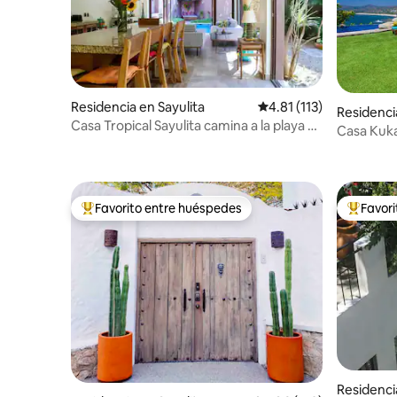
Residencia en Sayulita
Calificación promedio: 
4.81 (113)
Residenci
Casa Tropical Sayulita camina a la playa &
Casa Kuka
surf
dormitori
Favorito entre huéspedes
Favor
De los mejores en Favorito entre huéspedes
De los m
Residenci