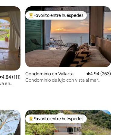
Favorito entre huéspedes
De los mejores en Favorito entre huéspedes
iones
Condominio en Vallarta
Calificación promedio: 
4.94 (263)
Calificación promedio: 4.84 de 5; 111 evaluaciones
4.84 (111)
Condominio de lujo con vista al mar
ya en
“MarshmallowView”
Favorito entre huéspedes
De los mejores en Favorito entre huéspedes