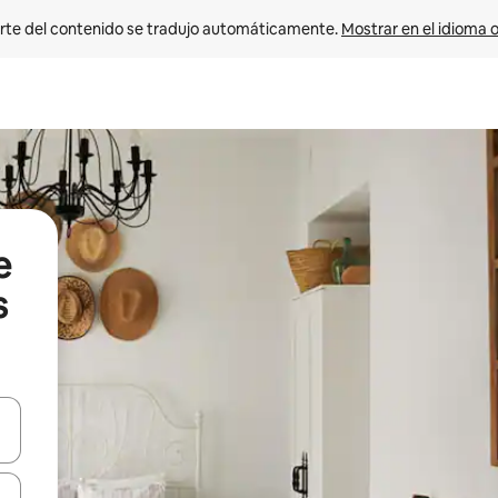
rte del contenido se tradujo automáticamente. 
Mostrar en el idioma o
e
s
vegar usando las teclas de las flechas hacia arriba y hacia abajo, o b