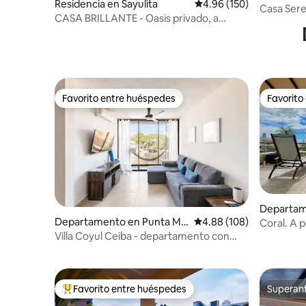
Residencia en Sayulita
Calificación promedio: 
4.96 (150)
Casa Ser
CASA BRILLANTE - Oasis privado, a
manzana de la plaza
Favorito entre huéspedes
Favorito
Favorito entre huéspedes
Favorito
Departam
a
Departamento en Punta Mit
Calificación promedio: 
4.88 (108)
Coral. A p
a
restauran
Villa Coyul Ceiba - departamento con
alberca
Favorito entre huéspedes
Superanf
De los mejores en Favorito entre huéspedes
Superanf