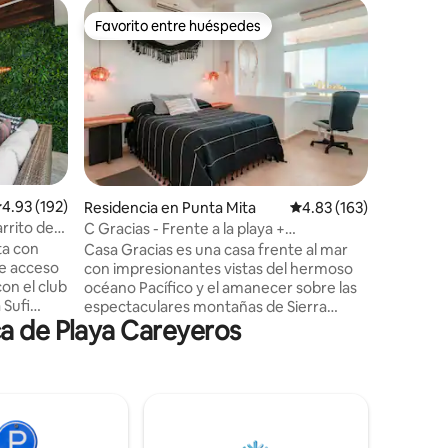
Alojamie
Favorito entre huéspedes
Favorit
Favorito entre huéspedes
Favorit
nta Negr
Playa her
wifi
Studios f
acceso a 
Higuera B
30 min de
Aeropuert
Cerca de 
bahia. Pl
arena que
iones
alificación promedio: 4.93 de 5; 192 evaluaciones
4.93 (192)
Residencia en Punta Mita
Calificación promedio: 
4.83 (163)
atardece
rrito de
C Gracias - Frente a la playa +
Family fr
Atardeceres épicos + DOS camas
ta con
Casa Gracias es una casa frente al mar
viajar a 
tamaño king
e acceso
con impresionantes vistas del hermoso
los puebl
con el club
océano Pacífico y el amanecer sobre las
Cruz de 
 Sufi
espectaculares montañas de Sierra
a de Playa Careyeros
, Sea
Madre detrás de la casa. Situado en Playa
icionales).
Careyeros, entre Punta de Mita y
arrito de
Sayulita. Accede al surf, gran natación,
rjería
esnórquel, hermosas playas, pueblos
ades a
pintorescos y deliciosa cocina por la que
a
la zona es tan conocida. Sábanas de
n
mezcla de bambú inteligente y cortinas