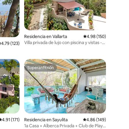
iones
Residencia en Vallarta
Calificación promedio: 
4.98 (150)
Villa privada de lujo con piscina y vistas -
alificación promedio: 4.79 de 5; 123 evaluaciones
4.79 (123)
Puerto Vallarta
Superanfitrión
Superanfitrión
Calificación promedio: 4.91 de 5; 171 evaluaciones
4.91 (171)
Residencia en Sayulita
Calificación promedio: 
4.86 (149)
1a Casa + Alberca Privada + Club de Playa
iones