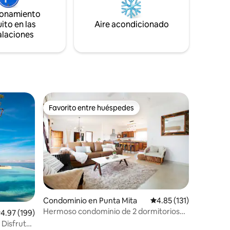
o, ideal
oscuras en el dormitorio tamaño king de
ionamiento
s
abajo para noches serenas y mañanas
ito en las
Aire acondicionado
tranquilas.
alaciones
Favorito entre huéspedes
re huéspedes
Favorito entre huéspedes
Condominio en Punta Mita
Calificación promedio:
4.85 (131)
Hermoso condominio de 2 dormitorios
iones
alificación promedio: 4.97 de 5; 199 evaluaciones
4.97 (199)
en Punta de Mita
 Disfruto