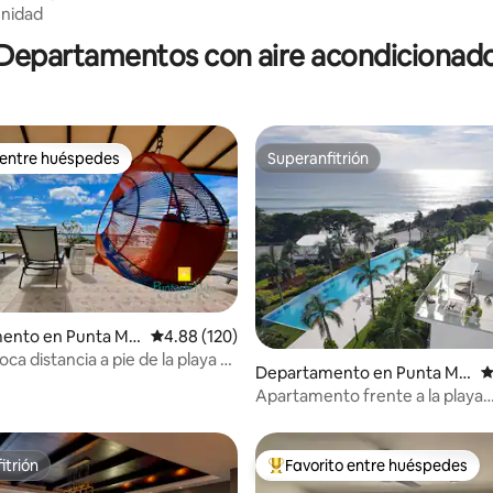
4.96 de 5; 150 evaluaciones
enidad
Departamentos con aire acondicionad
 entre huéspedes
Superanfitrión
 entre huéspedes
Superanfitrión
ento en Punta Mit
Calificación promedio: 4.88 de 5; 120 evaluac
4.88 (120)
4.88 de 5; 108 evaluaciones
oca distancia a pie de la playa y
Departamento en Punta Mit
C
tes.
a
Apartamento frente a la playa
BOLONGO Punta de Mita
itrión
Favorito entre huéspedes
itrión
De los mejores en Favorito ent