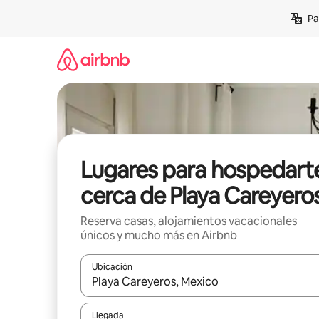
Ir
Pa
al
contenido
Lugares para hospedart
cerca de Playa Careyero
Reserva casas, alojamientos vacacionales
únicos y mucho más en Airbnb
Ubicación
Cuando los resultados estén disponibles, podrás na
Llegada