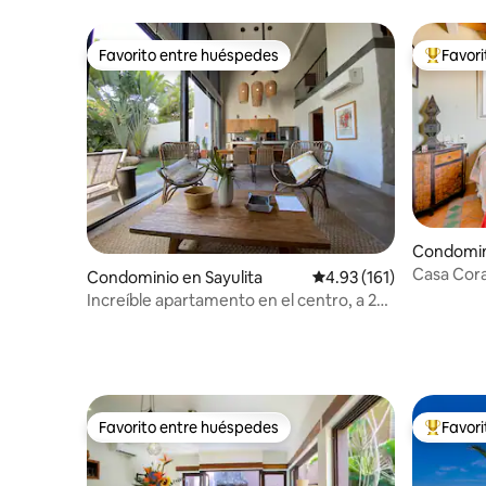
Zona rom
Favorito entre huéspedes
Favor
Favorito entre huéspedes
De los m
Condomini
Casa Cora
Condominio en Sayulita
Calificación promedio: 
4.93 (161)
Increíble apartamento en el centro, a 2
manzanas de la playa
Favorito entre huéspedes
Favor
Favorito entre huéspedes
De los m