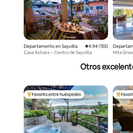
Departamento en Sayulita
Calificación promedio: 
4.94 (155)
Departame
Casa Achara ~ Centro de Sayulita
Mita Gran
de golf y 
Otros excelent
Favorito entre huéspedes
Favor
De los mejores en Favorito entre huéspedes
De los m