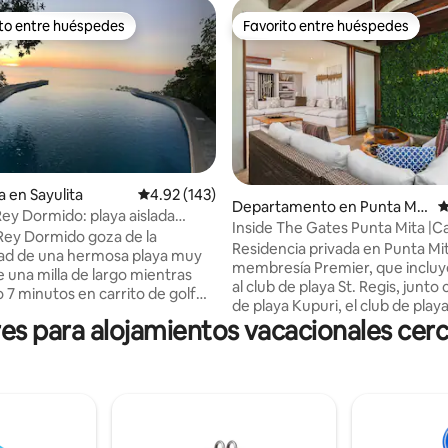
ito entre huéspedes
Favorito entre huéspedes
ejores en Favorito entre huéspedes
Favorito entre huéspedes
a en Sayulita
Calificación promedio: 4.92 de 5; 143 evaluac
4.92 (143)
4.89 de 5; 107 evaluaciones
Departamento en Punta Mit
C
Rey Dormido: playa aislada
a
Inside The Gates Punta Mita |Ca
la ciudad
Rey Dormido goza de la
golf + Conserjería
Residencia privada en Punta Mi
dad de una hermosa playa muy
membresía Premier, que incluy
 una milla de largo mientras
al club de playa St. Regis, junto 
o 7 minutos en carrito de golf
de playa Kupuri, el club de playa
ción de Sayulita. Presta
s para alojamientos vacacionales cerc
Ocean, el club de playa Pacifico
a las ballenas o simplemente
Breeze y El Surf Club (tarifas ad
el sol y de la espectacular vista.
Disfruta de limpieza diaria, un c
e con un chapuzón en la piscina
golf privado y servicio de conse
e agua salada o baja los
completo, que ofrece comodid
 hasta la playa semiprivada.
nivel de centro vacacional con l
ealmente una joya de propiedad
privacidad y la comodidad de u
ibra perfectamente la