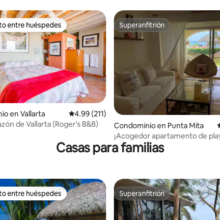
ántica #B
PV @ PIER|57
ito entre huéspedes
Superanfitrión
ejores en Favorito entre huéspedes
Superanfitrión
o en Vallarta
Calificación promedio: 4.99 de 5; 211 evaluac
4.99 (211)
zón de Vallarta (Roger's B&B)
4.93 de 5; 161 evaluaciones
Condominio en Punta Mita
¡Acogedor apartamento de pla
Casas para familias
Punta de Mita!
ito entre huéspedes
Superanfitrión
ejores en Favorito entre huéspedes
Superanfitrión