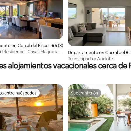
4.94 de 5; 155 evaluaciones
nto en Corral del Risco
Calificación promedio: 5 de 5; 3 evaluac
5 (3)
d Residence | Casas Magnolia
Departamento en Corral del Ri
playa
o
Tu escapada a Anclote
es alojamientos vacacionales cerca de 
ito entre huéspedes
Superanfitrión
ejores en Favorito entre huéspedes
Superanfitrión