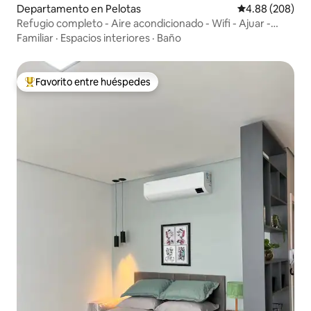
Departamento en Pelotas
Calificación pr
4.88 (208)
Refugio completo - Aire acondicionado - Wifi - Ajuar -
Estacionamiento
Familiar
·
Espacios interiores
·
Baño
Favorito entre huéspedes
De los mejores en Favorito entre huéspedes