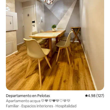
Departamento en Pelotas
Calificación p
4.98 (127)
Apartamento acqua 💛🧡💜❤️💙🤍🤎💚
Familiar
·
Espacios interiores
·
Hospitalidad