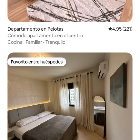
Departamento en Pelotas
Calificación p
4.95 (221)
Cómodo apartamento en el centro
Cocina
·
Familiar
·
Tranquilo
Favorito entre huéspedes
Favorito entre huéspedes