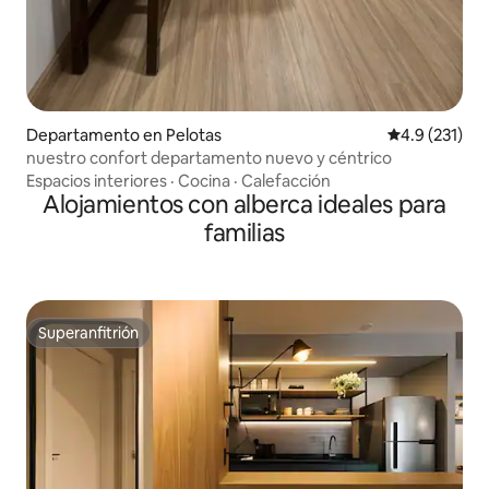
Departamento en Pelotas
Calificación 
4.9 (231)
nuestro confort departamento nuevo y céntrico
Espacios interiores
·
Cocina
·
Calefacción
Alojamientos con alberca ideales para
familias
Superanfitrión
Superanfitrión