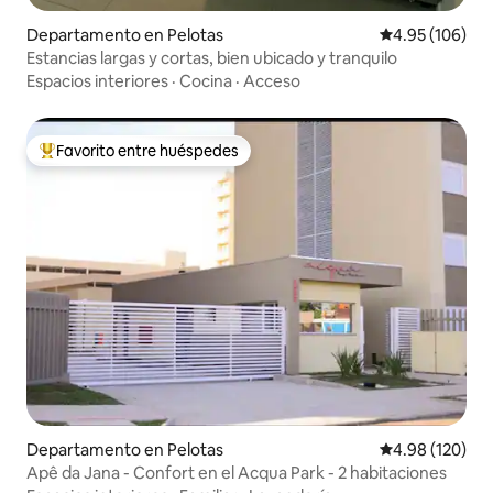
Departamento en Pelotas
Calificación pr
4.95 (106)
Estancias largas y cortas, bien ubicado y tranquilo
Espacios interiores
·
Cocina
·
Acceso
Favorito entre huéspedes
De los mejores en Favorito entre huéspedes
Departamento en Pelotas
Calificación pr
4.98 (120)
Apê da Jana - Confort en el Acqua Park - 2 habitaciones