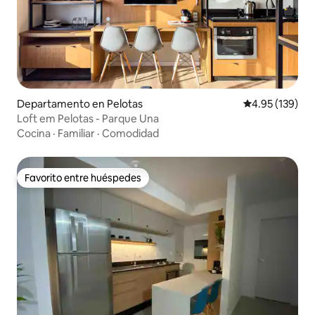
Departamento en Pelotas
Calificación p
4.95 (139)
Loft em Pelotas - Parque Una
Cocina
·
Familiar
·
Comodidad
Favorito entre huéspedes
Favorito entre huéspedes