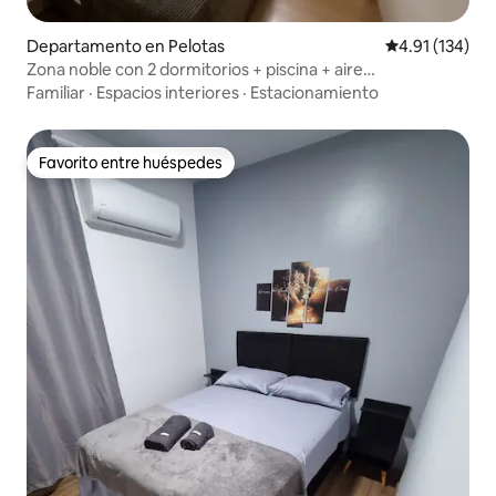
Departamento en Pelotas
Calificación p
4.91 (134)
Zona noble con 2 dormitorios + piscina + aire
acondicionado + parrilla
Familiar
·
Espacios interiores
·
Estacionamiento
Favorito entre huéspedes
Favorito entre huéspedes