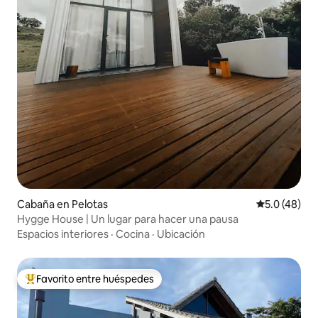
Cabaña en Pelotas
Calificación
5.0 (48)
Hygge House | Un lugar para hacer una pausa
Espacios interiores
·
Cocina
·
Ubicación
Favorito entre huéspedes
De los mejores en Favorito entre huéspedes