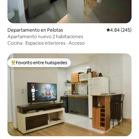
Departamento en Pelotas
Calificación pr
4.84 (245)
Apartamento nuevo 2 habitaciones
Cocina
·
Espacios interiores
·
Acceso
Favorito entre huéspedes
De los mejores en Favorito entre huéspedes