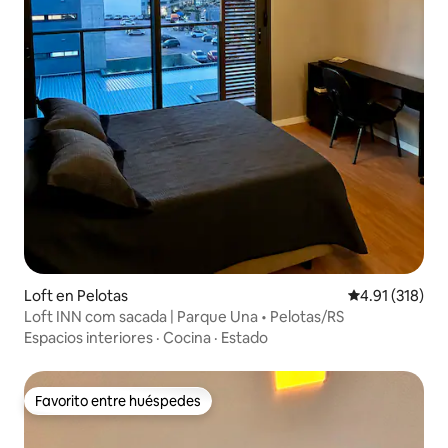
Loft en Pelotas
Calificación p
4.91 (318)
Loft INN com sacada | Parque Una • Pelotas/RS
Espacios interiores
·
Cocina
·
Estado
Favorito entre huéspedes
Favorito entre huéspedes