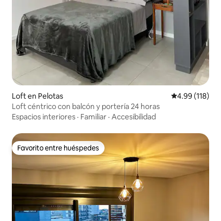
Loft en Pelotas
Calificación p
4.99 (118)
Loft céntrico con balcón y portería 24 horas
Espacios interiores
·
Familiar
·
Accesibilidad
Favorito entre huéspedes
Favorito entre huéspedes