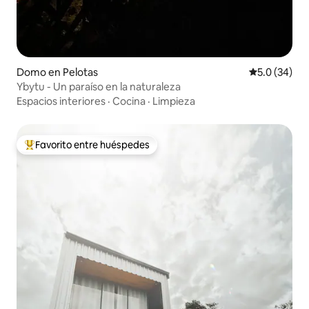
Domo en Pelotas
Calificación
5.0 (34)
Ybytu - Un paraíso en la naturaleza
Espacios interiores
·
Cocina
·
Limpieza
Favorito entre huéspedes
De los mejores en Favorito entre huéspedes