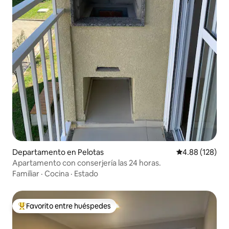
Departamento en Pelotas
Calificación pr
4.88 (128)
Apartamento con conserjería las 24 horas.
Familiar
·
Cocina
·
Estado
Favorito entre huéspedes
De los mejores en Favorito entre huéspedes