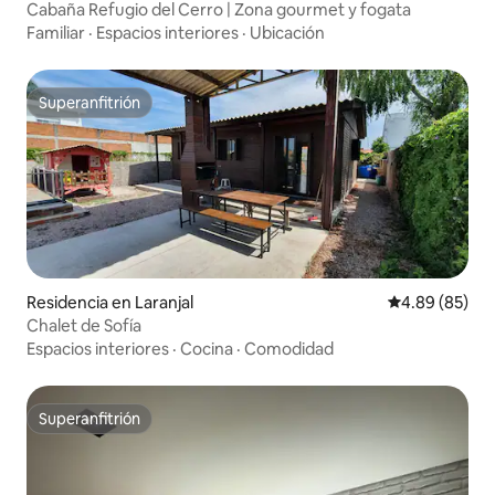
Cabaña Refugio del Cerro | Zona gourmet y fogata
Familiar
·
Espacios interiores
·
Ubicación
Superanfitrión
Superanfitrión
Residencia en Laranjal
Calificación p
4.89 (85)
Chalet de Sofía
Espacios interiores
·
Cocina
·
Comodidad
Superanfitrión
Superanfitrión