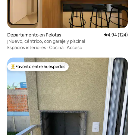
Departamento en Pelotas
Calificación pr
4.94 (124)
¡Nuevo, céntrico, con garaje y piscina!
Espacios interiores
·
Cocina
·
Acceso
Favorito entre huéspedes
De los mejores en Favorito entre huéspedes