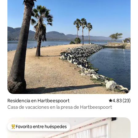
Residencia en Hartbeespoort
Calificación 
4.83 (23)
Casa de vacaciones en la presa de Hartbeespoort
Favorito entre huéspedes
De los mejores en Favorito entre huéspedes