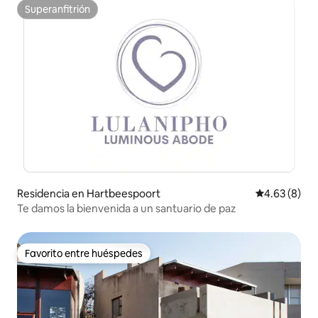
Superanfitrión
Superanfitrión
Residencia en Hartbeespoort
Calificación
4.63 (8)
Te damos la bienvenida a un santuario de paz
Favorito entre huéspedes
Favorito entre huéspedes