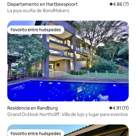
Departamento en Hartbeespoort
Calificación
4.86 (7)
La joya oculta de BondMakers
Favorito entre huéspedes
Favorito entre huéspedes
Residencia en Randburg
Calificación 
4.91 (11)
Grand Outlook Northcliff: Villa de lujo y lugar para eventos
Favorito entre huéspedes