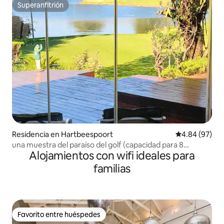
Superanfitrión
Superanfitrión
Residencia en Hartbeespoort
Calificación p
4.84 (97)
una muestra del paraíso del golf (capacidad para 8
Alojamientos con wifi ideales para
personas)
familias
Favorito entre huéspedes
Favorito entre huéspedes