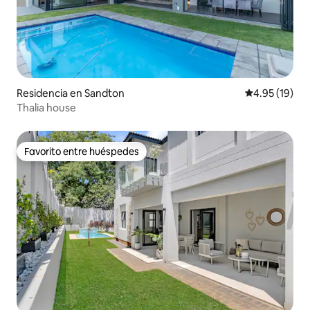
Residencia en Sandton
Calificación 
4.95 (19)
Thalia house
Favorito entre huéspedes
Favorito entre huéspedes