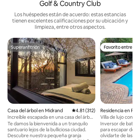
Golf & Country Club
Los huéspedes están de acuerdo: estas estancias
tienen excelentes calificaciones por su ubicación y
limpieza, entre otros aspectos.
Superanfitrión
Favorito entre h
Superanfitrión
Favorito entre h
Casa del árbol en Midrand
Calificación promedio: 4.81 de 5
4.81 (312)
Residencia en Ra
Increíble escapada en una casa del árbol
Villa de lujo con p
en medio de la naturaleza
energía solar
Te damos la bienvenida a un tranquilo
Inversor de baterí
santuario lejos de la bulliciosa ciudad.
para escapar de la
Descubre nuestra pequeña granja
olvidarte de las p