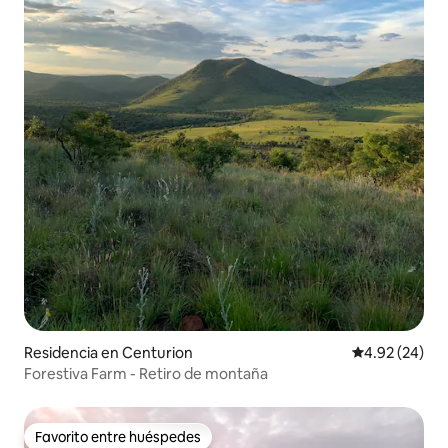
Residencia en Centurion
Calificación p
4.92 (24)
Forestiva Farm - Retiro de montaña
Favorito entre huéspedes
Favorito entre huéspedes