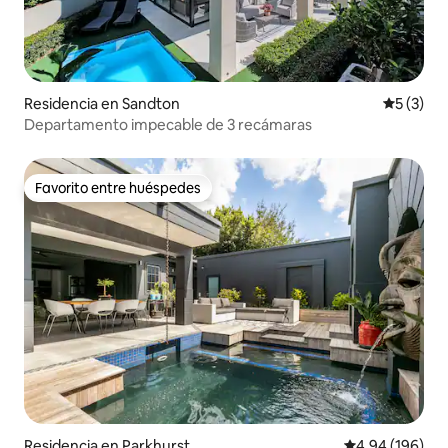
Residencia en Sandton
Calificac
5 (3)
Departamento impecable de 3 recámaras
Favorito entre huéspedes
Favorito entre huéspedes
Residencia en Parkhurst
Calificación pr
4.94 (196)