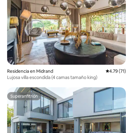
Residencia en Midrand
Calificación 
4.79 (71)
Lujosa villa escondida (4 camas tamaño king)
Superanfitrión
Superanfitrión