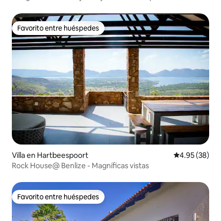
Parkhurst
Favorito entre huéspedes
Favorito entre huéspedes
Villa en Hartbeespoort
Calificación p
4.95 (38)
Rock House@ Benlize - Magníficas vistas
Favorito entre huéspedes
Favorito entre huéspedes