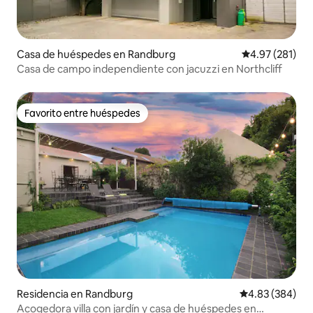
Casa de huéspedes en Randburg
Calificación p
4.97 (281)
Casa de campo independiente con jacuzzi en Northcliff
Favorito entre huéspedes
Favorito entre huéspedes
Residencia en Randburg
Calificación pr
4.83 (384)
Acogedora villa con jardín y casa de huéspedes en