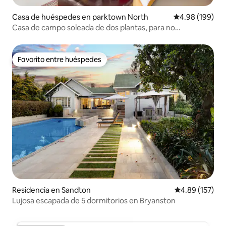
Casa de huéspedes en parktown North
Calificación pr
4.98 (199)
Casa de campo soleada de dos plantas, para no
fumadores, privada.
Favorito entre huéspedes
Favorito entre huéspedes
Residencia en Sandton
Calificación p
4.89 (157)
Lujosa escapada de 5 dormitorios en Bryanston