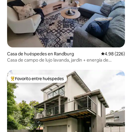
Casa de huéspedes en Randburg
Calificación pr
4.98 (226)
Casa de campo de lujo lavanda, jardín + energía de
respaldo y H20
Favorito entre huéspedes
De los mejores en Favorito entre huéspedes