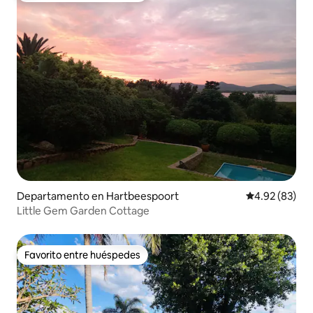
Departamento en Hartbeespoort
Calificación p
4.92 (83)
Little Gem Garden Cottage
Favorito entre huéspedes
Favorito entre huéspedes