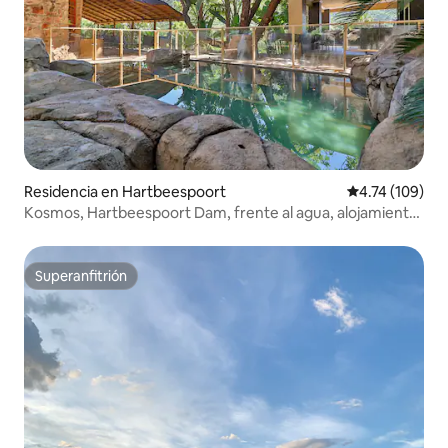
Residencia en Hartbeespoort
Calificación p
4.74 (109)
Kosmos, Hartbeespoort Dam, frente al agua, alojamiento
entero
Superanfitrión
Superanfitrión