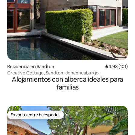
Residencia en Sandton
Calificación p
4.93 (101)
Creative Cottage, Sandton, Johannesburgo.
Alojamientos con alberca ideales para
familias
Favorito entre huéspedes
Favorito entre huéspedes