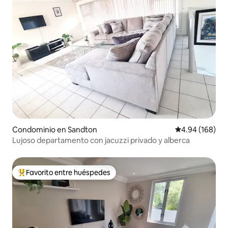
Condominio en Sandton
Calificación pr
4.94 (168)
Lujoso departamento con jacuzzi privado y alberca
Favorito entre huéspedes
De los mejores en Favorito entre huéspedes