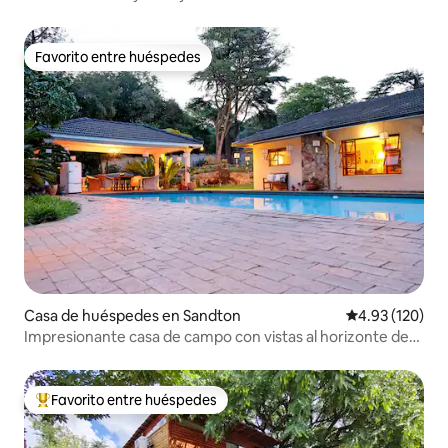
Favorito entre huéspedes
Favorito entre huéspedes
Casa de huéspedes en Sandton
Calificación p
4.93 (120)
Impresionante casa de campo con vistas al horizonte de
Sandton
Favorito entre huéspedes
De los mejores en Favorito entre huéspedes