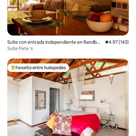
Suite con entrada independiente en Randbur
Calificación p
4.97 (143)
g
Suite Pete 's
Favorito entre huéspedes
De los mejores en Favorito entre huéspedes