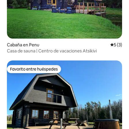
Cabaña en Penu
Calificac
5 (3)
Casa de sauna | Centro de vacaciones Atsikivi
Favorito entre huéspedes
Favorito entre huéspedes