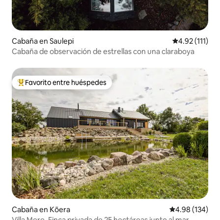
Cabaña en Saulepi
Calificación p
4.92 (111)
Cabaña de observación de estrellas con una claraboya
Favorito entre huéspedes
De los mejores en Favorito entre huéspedes
Cabaña en Kõera
Calificación pr
4.98 (134)
Villa Mere. Finca privada de 25 hectáreas junto al mar