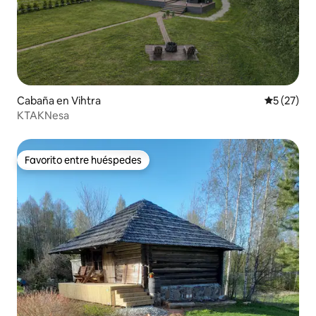
Cabaña en Vihtra
Calificaci
5 (27)
KTAKNesa
Favorito entre huéspedes
Favorito entre huéspedes