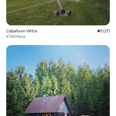
Cabaña en Vihtra
Calificaci
5 (27)
KTAKNesa