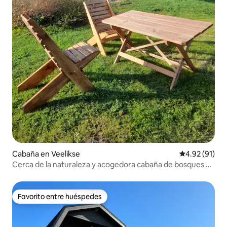
Cabaña en Veelikse
Calificación 
4.92 (91)
Cerca de la naturaleza y acogedora cabaña de bosques y
páramos
Favorito entre huéspedes
Favorito entre huéspedes