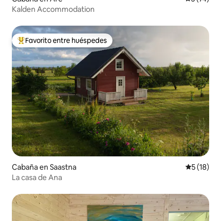
Kalden Accommodation
Favorito entre huéspedes
De los mejores en Favorito entre huéspedes
Cabaña en Saastna
Calificaci
5 (18)
La casa de Ana