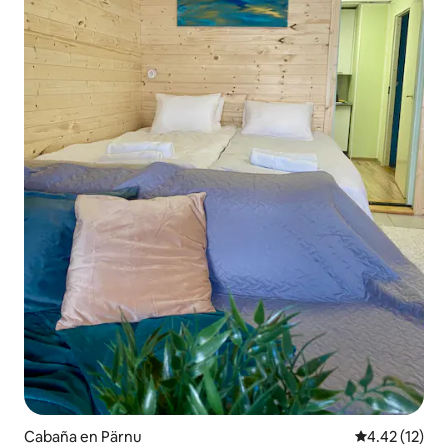
Cabaña en Pärnu
Calificación 
4.42 (12)