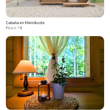
Cabaña en Männikuste
Pico n .º 8