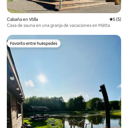
Cabaña en Võlla
Calificac
5 (5)
Casa de sauna en una granja de vacaciones en Mätta
Favorito entre huéspedes
Favorito entre huéspedes