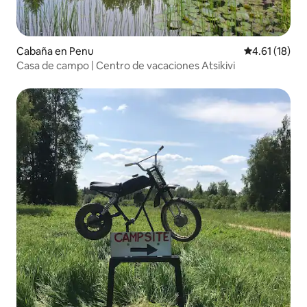
Cabaña en Penu
Calificación 
4.61 (18)
Casa de campo | Centro de vacaciones Atsikivi