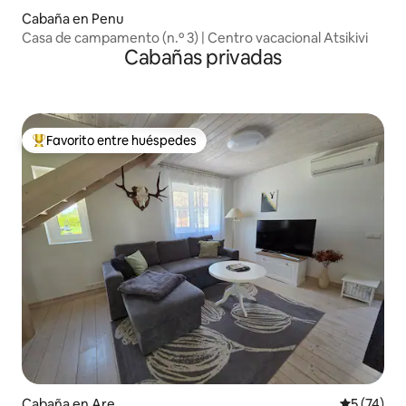
Cabaña en Penu
Casa de campamento (n.º 3) | Centro vacacional Atsikivi
Cabañas privadas
Favorito entre huéspedes
De los mejores en Favorito entre huéspedes
Cabaña en Are
Calificaci
5 (74)