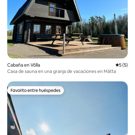
Cabaña en Võlla
Calificac
5 (5)
Casa de sauna en una granja de vacaciones en Mätta
Favorito entre huéspedes
Favorito entre huéspedes