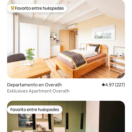
Favorito entre huéspedes
De los mejores en Favorito entre huéspedes
Departamento en Overath
Calificación pr
4.97 (227)
Exklusives Apartment Overath
Favorito entre huéspedes
Favorito entre huéspedes