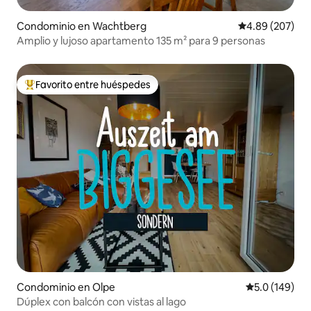
Condominio en Wachtberg
Calificación pr
4.89 (207)
Amplio y lujoso apartamento 135 m² para 9 personas
Favorito entre huéspedes
De los mejores en Favorito entre huéspedes
Condominio en Olpe
Calificación 
5.0 (149)
Dúplex con balcón con vistas al lago