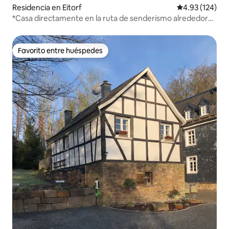
Residencia en Eitorf
Calificación p
4.93 (124)
*Casa directamente en la ruta de senderismo alrededor
de Eitorf *
Favorito entre huéspedes
Favorito entre huéspedes