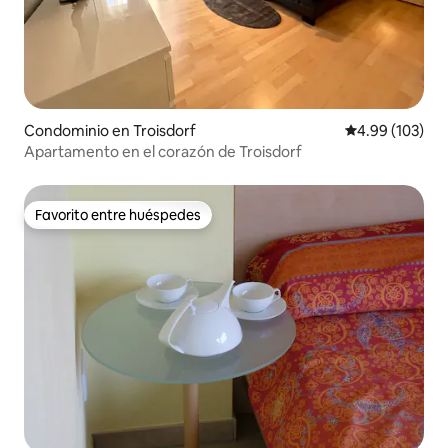
Condominio en Troisdorf
Calificación pr
4.99 (103)
Apartamento en el corazón de Troisdorf
Favorito entre huéspedes
Favorito entre huéspedes