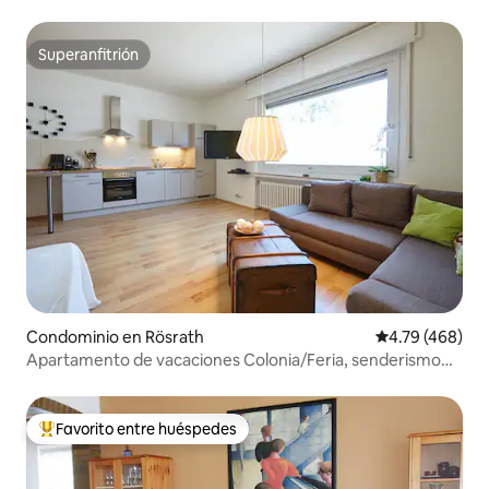
Superanfitrión
Superanfitrión
Condominio en Rösrath
Calificación pr
4.79 (468)
Apartamento de vacaciones Colonia/Feria, senderismo
por las montañas
Favorito entre huéspedes
De los mejores en Favorito entre huéspedes