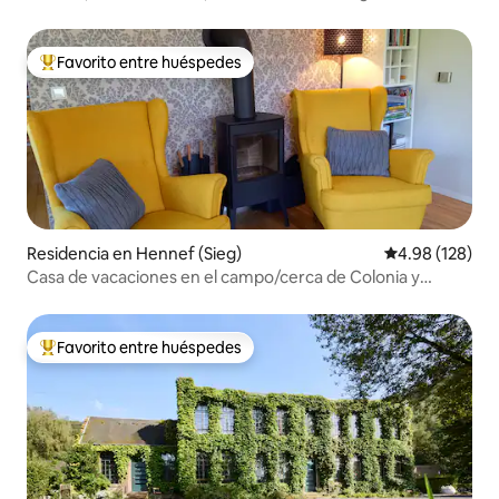
Favorito entre huéspedes
De los mejores en Favorito entre huéspedes
Residencia en Hennef (Sieg)
Calificación pr
4.98 (128)
Casa de vacaciones en el campo/cerca de Colonia y
Bonn/naturaleza+cultura
Favorito entre huéspedes
De los mejores en Favorito entre huéspedes