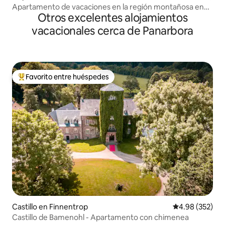
Apartamento de vacaciones en la región montañosa en
Otros excelentes alojamientos
una zona tranquila
vacacionales cerca de Panarbora
Favorito entre huéspedes
De los mejores en Favorito entre huéspedes
Castillo en Finnentrop
Calificación pr
4.98 (352)
Castillo de Bamenohl - Apartamento con chimenea