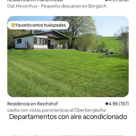
Dat Hexenhus - Pequeño descanso en Bergisch
Favorito entre huéspedes
De los mejores en Favorito entre huéspedes
Residencia en Reichshof
Calificación p
4.96 (157)
casita con vistas panorámicas al Oberbergische
Departamentos con aire acondicionado