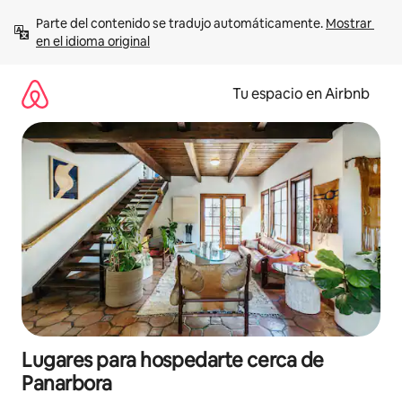
Ir
Parte del contenido se tradujo automáticamente. 
Mostrar 
al
en el idioma original
contenido
Tu espacio en Airbnb
Lugares para hospedarte cerca de
Panarbora