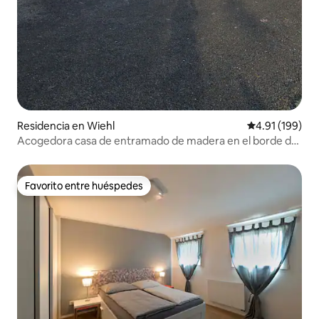
Residencia en Wiehl
Calificación p
4.91 (199)
Acogedora casa de entramado de madera en el borde del
bosque
Favorito entre huéspedes
Favorito entre huéspedes