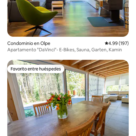
manijas.
Condominio en Olpe
Calificación pr
4.99 (197)
Apartamento "DaVinci"- E-Bikes, Sauna, Garten, Kamin
Favorito entre huéspedes
Favorito entre huéspedes