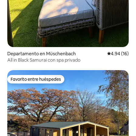
Departamento en Müschenbach
Calificación 
4.94 (16)
All in Black Samurai con spa privado
Favorito entre huéspedes
Favorito entre huéspedes