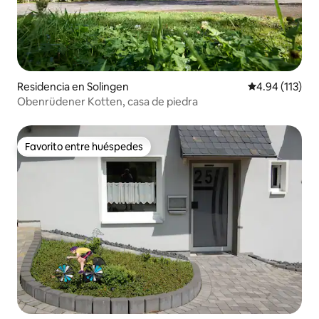
Residencia en Solingen
Calificación p
4.94 (113)
Obenrüdener Kotten, casa de piedra
Favorito entre huéspedes
Favorito entre huéspedes