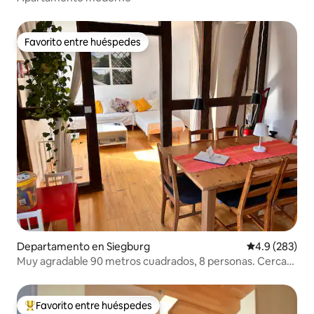
Favorito entre huéspedes
Favorito entre huéspedes
Departamento en Siegburg
Calificación p
4.9 (283)
Muy agradable 90 metros cuadrados, 8 personas. Cerca
de la estación y el mercado
Favorito entre huéspedes
De los mejores en Favorito entre huéspedes