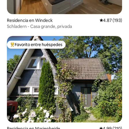
Residencia en Windeck
Calificación p
4.87 (193)
Schladern - Casa grande, privada
Favorito entre huéspedes
De los mejores en Favorito entre huéspedes
Residencia en Marienheide
Calificación pr
4.99 (210)