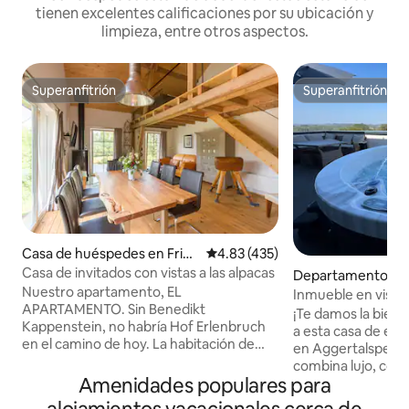
tienen excelentes calificaciones por su ubicación y
limpieza, entre otros aspectos.
Superanfitrión
Superanfitrión
Superanfitrión
Superanfitrión
Casa de huéspedes en Fries
Calificación promedio: 4.83 de 5
4.83 (435)
enhagen
Casa de invitados con vistas a las alpacas
Departamento en
Nuestro apartamento, EL
tadt
Inmueble en visión
APARTAMENTO. Sin Benedikt
jacuzzi privados
¡Te damos la bien
Kappenstein, no habría Hof Erlenbruch
a esta casa de ens
en el camino de hoy. La habitación de
en Aggertalsperre
invitados en el antiguo pajar se despertó
combina lujo, como
del sueño de la Bella Durmiente y se
Amenidades populares para
Vista panorámica •
transformó en un apartamento /
con sauna y tina •