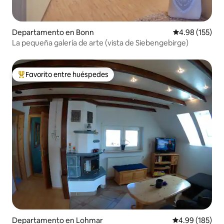
Departamento en Bonn
Calificación p
4.98 (155)
La pequeña galería de arte (vista de Siebengebirge)
Favorito entre huéspedes
De los mejores en Favorito entre huéspedes
Departamento en Lohmar
Calificación pr
4.99 (185)