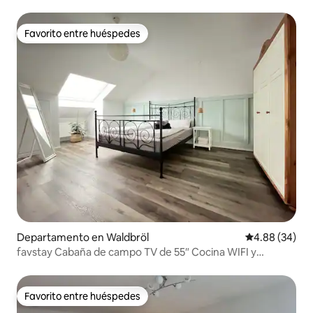
Favorito entre huéspedes
Favorito entre huéspedes
Departamento en Waldbröl
Calificación p
4.88 (34)
favstay Cabaña de campo TV de 55″ Cocina WIFI y
aparcamiento
Favorito entre huéspedes
Favorito entre huéspedes