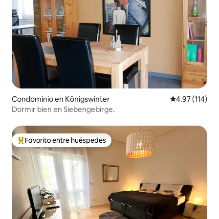
Condominio en Königswinter
Calificación p
4.97 (114)
Dormir bien en Siebengebirge.
Favorito entre huéspedes
De los mejores en Favorito entre huéspedes