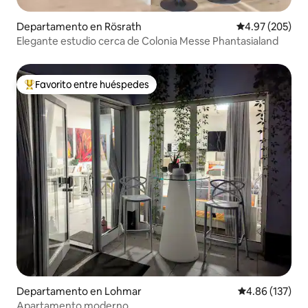
Departamento en Rösrath
Calificación pr
4.97 (205)
Elegante estudio cerca de Colonia Messe Phantasialand
Favorito entre huéspedes
De los mejores en Favorito entre huéspedes
Departamento en Lohmar
Calificación p
4.86 (137)
Apartamento moderno