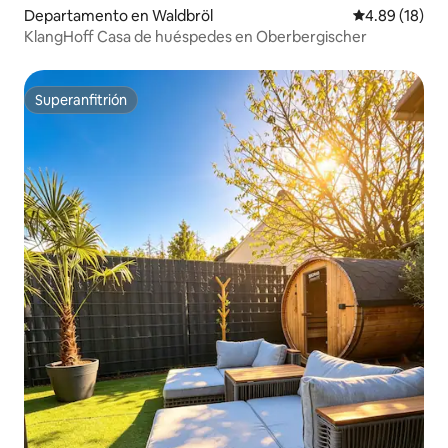
Departamento en Waldbröl
Calificación 
4.89 (18)
KlangHoff Casa de huéspedes en Oberbergischer
Superanfitrión
Superanfitrión