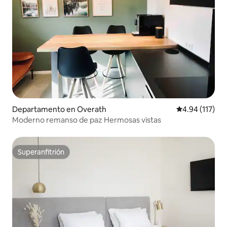
Departamento en Overath
Calificación p
4.94 (117)
Moderno remanso de paz Hermosas vistas
Superanfitrión
Superanfitrión