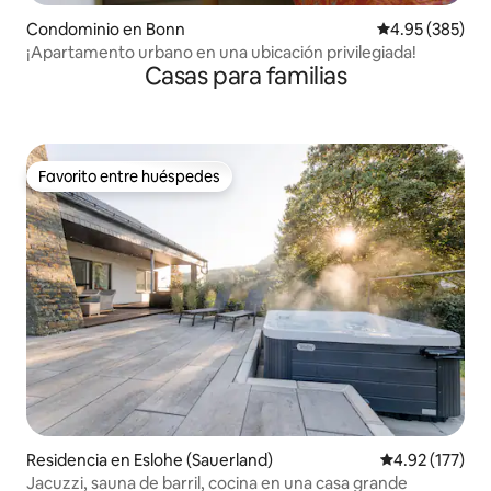
Condominio en Bonn
Calificación pr
4.95 (385)
¡Apartamento urbano en una ubicación privilegiada!
Casas para familias
Favorito entre huéspedes
Favorito entre huéspedes
Residencia en Eslohe (Sauerland)
Calificación p
4.92 (177)
Jacuzzi, sauna de barril, cocina en una casa grande