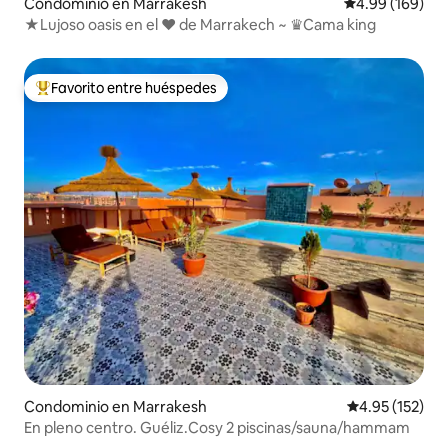
Condominio en Marrakesh
Calificación pr
4.99 (169)
★Lujoso oasis en el ❤ de Marrakech ~ ♛Cama king
Favorito entre huéspedes
De los mejores en Favorito entre huéspedes
Condominio en Marrakesh
Calificación p
4.95 (152)
En pleno centro. Guéliz.Cosy 2 piscinas/sauna/hammam