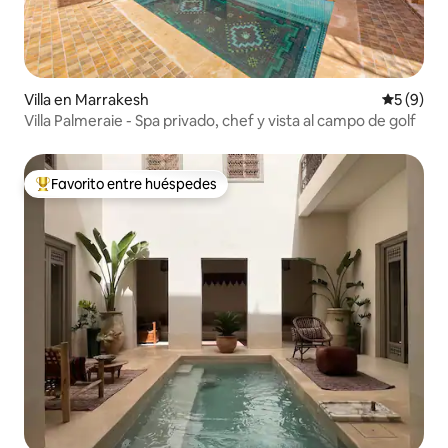
Villa en Marrakesh
Calificac
5 (9)
Villa Palmeraie - Spa privado, chef y vista al campo de golf
Favorito entre huéspedes
De los mejores en Favorito entre huéspedes