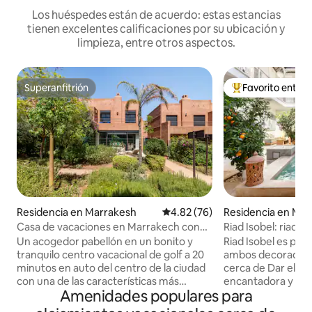
Los huéspedes están de acuerdo: estas estancias
tienen excelentes calificaciones por su ubicación y
limpieza, entre otros aspectos.
Superanfitrión
Favorito entre
Superanfitrión
De los mejores en
Residencia en Marrakesh
Calificación promedio: 4.82 de 
4.82 (76)
Residencia en Ma
Casa de vacaciones en Marrakech con
Riad Isobel: riad p
internet de alta velocidad
capacidad para 8 
Un acogedor pabellón en un bonito y
Riad Isobel es pro
tranquilo centro vacacional de golf a 20
ambos decoradore
minutos en auto del centro de la ciudad
cerca de Dar el Ba
con una de las características más
encantadora y tra
Amenidades populares para
únicas, un parque por cable para todos
céntrica y exclusi
los deportes acuáticos. Un pabellón muy
Totalmente renova