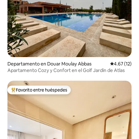
Departamento en Douar Moulay Abbas
Calificación 
4.67 (12)
Apartamento Cozy y Confort en el Golf Jardín de Atlas
Favorito entre huéspedes
De los mejores en Favorito entre huéspedes