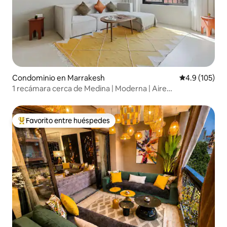
Condominio en Marrakesh
Calificación 
4.9 (105)
1 recámara cerca de Medina | Moderna | Aire
acondicionado - Netflix - WiFi
Favorito entre huéspedes
De los mejores en Favorito entre huéspedes