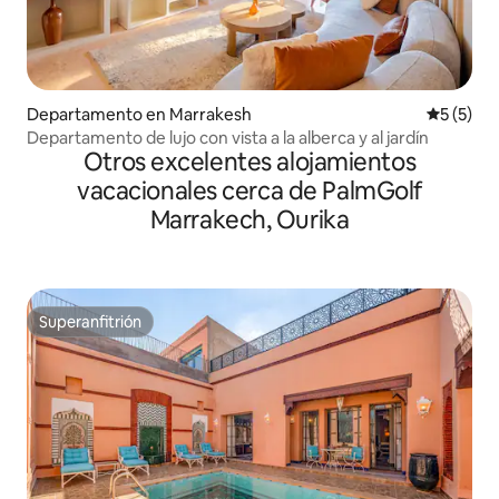
Departamento en Marrakesh
Calificac
5 (5)
Departamento de lujo con vista a la alberca y al jardín
Otros excelentes alojamientos
vacacionales cerca de PalmGolf
Marrakech, Ourika
Superanfitrión
Superanfitrión