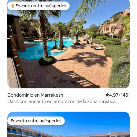
Favorito entre huéspedes
De los mejores en Favorito entre huéspedes
Condominio en Marrakesh
Calificación pr
4.97 (146)
Oasis con encanto en el corazón de la zona turística
Favorito entre huéspedes
Favorito entre huéspedes