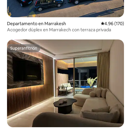
Departamento en Marrakesh
Calificación pr
4.96 (170)
Acogedor dúplex en Marrakech con terraza privada
Superanfitrión
Superanfitrión