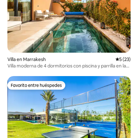
Villa en Marrakesh
Calificaci
5 (23)
Villa moderna de 4 dormitorios con piscina y parrilla en la
azotea / fibra óptica
Favorito entre huéspedes
Favorito entre huéspedes