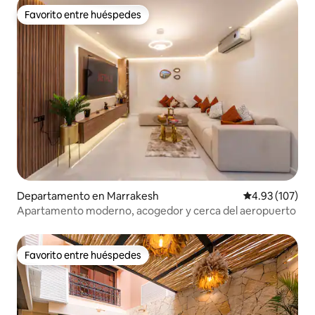
Favorito entre huéspedes
Favorito entre huéspedes
Departamento en Marrakesh
Calificación p
4.93 (107)
Apartamento moderno, acogedor y cerca del aeropuerto
Favorito entre huéspedes
Favorito entre huéspedes