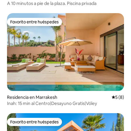
A 10 minutos a pie de la plaza. Piscina privada
Favorito entre huéspedes
Favorito entre huéspedes
Residencia en Marrakesh
Calificac
5 (8)
Inah: 15 min al Centro|Desayuno Gratis|Vóley
Favorito entre huéspedes
Favorito entre huéspedes