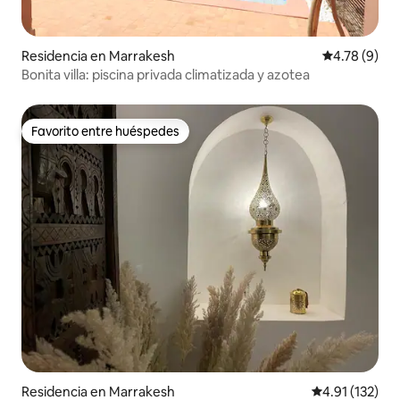
Residencia en Marrakesh
Calificación
4.78 (9)
Bonita villa: piscina privada climatizada y azotea
Favorito entre huéspedes
Favorito entre huéspedes
Residencia en Marrakesh
Calificación p
4.91 (132)