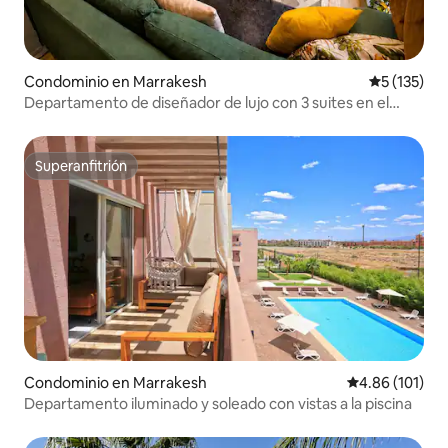
Condominio en Marrakesh
Calificació
5 (135)
Departamento de diseñador de lujo con 3 suites en el
corazón de Gueliz
Superanfitrión
Superanfitrión
Condominio en Marrakesh
Calificación p
4.86 (101)
Departamento iluminado y soleado con vistas a la piscina