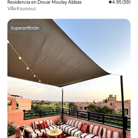
Residencia en Douar Moulay Abbas
Calificación p
4.95 (59)
Villa Kounouz
Superanfitrión
Superanfitrión