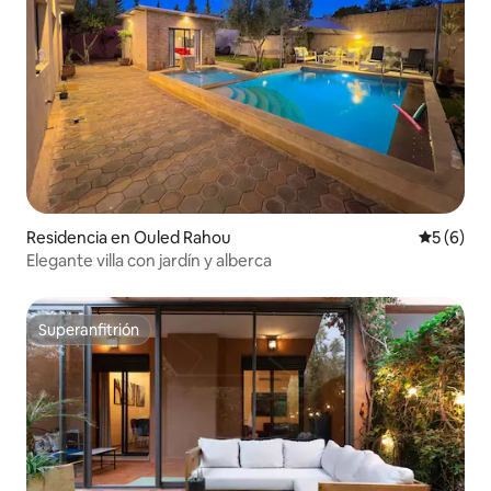
Residencia en Ouled Rahou
Calificac
5 (6)
Elegante villa con jardín y alberca
Superanfitrión
Superanfitrión