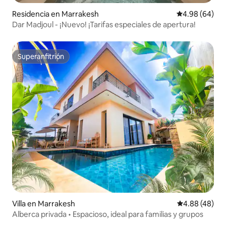
Residencia en Marrakesh
Calificación p
4.98 (64)
Dar Madjoul - ¡Nuevo! ¡Tarifas especiales de apertura!
Superanfitrión
Superanfitrión
Villa en Marrakesh
Calificación p
4.88 (48)
Alberca privada • Espacioso, ideal para familias y grupos