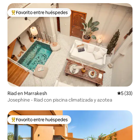
Favorito entre huéspedes
De los mejores en Favorito entre huéspedes
Riad en Marrakesh
Calificaci
5 (33)
Josephine - Riad con piscina climatizada y azotea
Favorito entre huéspedes
De los mejores en Favorito entre huéspedes