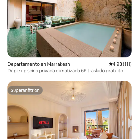
Departamento en Marrakesh
Calificación p
4.93 (111)
Dúplex piscina privada climatizada 6P traslado gratuito
Superanfitrión
Superanfitrión