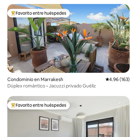
Favorito entre huéspedes
De los mejores en Favorito entre huéspedes
Condominio en Marrakesh
Calificación pr
4.96 (163)
Dúplex romántico • Jacuzzi privado Guéliz
Favorito entre huéspedes
De los mejores en Favorito entre huéspedes