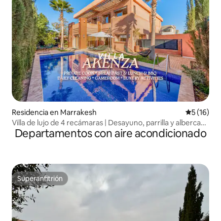
Residencia en Marrakesh
Calificaci
5 (16)
Villa de lujo de 4 recámaras | Desayuno, parrilla y alberca
Departamentos con aire acondicionado
privada
Superanfitrión
Superanfitrión