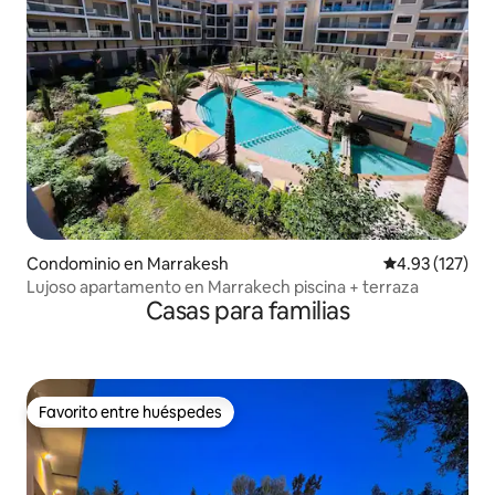
Condominio en Marrakesh
Calificación p
4.93 (127)
Lujoso apartamento en Marrakech piscina + terraza
Casas para familias
Favorito entre huéspedes
Favorito entre huéspedes