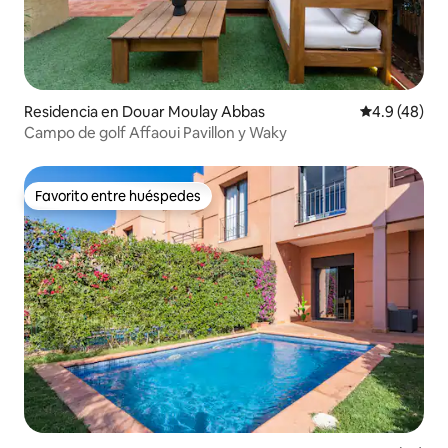
Residencia en Douar Moulay Abbas
Calificación
4.9 (48)
Campo de golf Affaoui Pavillon y Waky
Favorito entre huéspedes
Favorito entre huéspedes