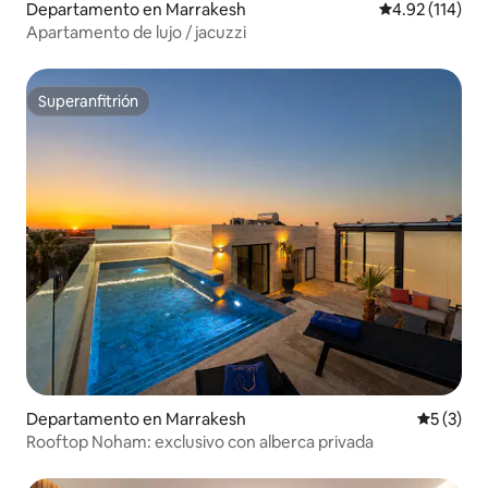
Departamento en Marrakesh
Calificación p
4.92 (114)
Apartamento de lujo / jacuzzi
Superanfitrión
Superanfitrión
Departamento en Marrakesh
Calificac
5 (3)
Rooftop Noham: exclusivo con alberca privada