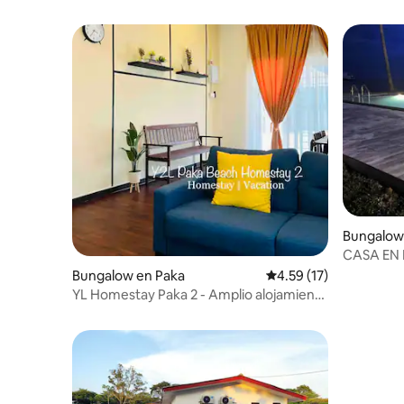
Bungalow 
CASA EN 
Bungalow en Paka
Calificación promedio:
4.59 (17)
YL Homestay Paka 2 - Amplio alojamiento
de 3 recámaras cerca de la playa