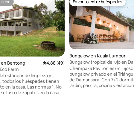
itrión
Favorito entre huéspedes
itrión
Favorito entre huéspedes
Bungalow en Kuala Lumpur
Bungalow tropical de lujo en 
 en Bentong
Calificación promedio: 4.88 de 5; 49 evaluac
4.88 (49)
Golden Core
Chempaka Pavilion es un lujoso
k Eco Farm
bungalow privado en el Triáng
l estándar de limpieza y
de Damansara. Con 7+2 dormito
, todos los huéspedes tienen
jardín, parrilla, cocina y estaci
la casa. Las normas 1. No
privado cerrado, es perfecto p
 el uso de zapatos en la casa.
familias, viajeros de negocios, r
vor, respeta nuestro hogar, pero
estadías largas. Disfruta de una
cómodo. Trátala como si fuera
privacidad a pocos minutos de l
casa durante tu estancia. 3.
de Kuala Lumpur. Ideal para p
personas en el interior. (Si hay
eventos, rodaje de televisión, 
 personas, se cancelará la
de fotos y escapadas elegantes
 el acto). 4. Puedes utilizar la
Experimenta una vida refinada
ro limpia después de usarla. 5.