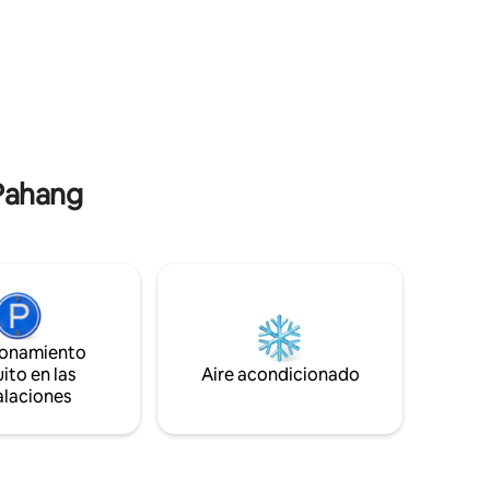
ncanto
queen (Habitación 1 y 2 baño compartido
ás
en el exterior) Habitación 3 con baño
iudad.
privado, 2 camas tamaño queen.
Pahang
ionamiento
ito en las
Aire acondicionado
alaciones