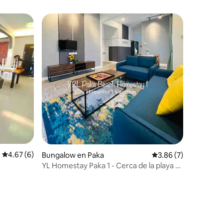
iones
Calificación promedio: 4.67 de 5; 6 evaluaciones
4.67 (6)
Bungalow en Paka
Calificación promedi
3.86 (7)
YL Homestay Paka 1 - Cerca de la playa y
ry Beach]
frente a Surau