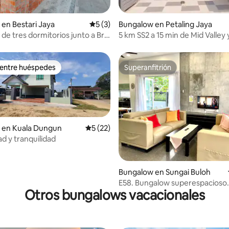
 4.93 de 5; 30 evaluaciones
en Bestari Jaya
Calificación promedio: 5 de 5; 3 evaluac
5 (3)
Bungalow en Petaling Jaya
de tres dormitorios junto a Brik
5 km SS2 a 15 min de Mid Valley
~KTV+PS5 (22 personas, 7 auto
 entre huéspedes
Superanfitrión
 entre huéspedes
Superanfitrión
 en Kuala Dungun
Calificación promedio: 5 de 5; 22 evaluac
5 (22)
 y tranquilidad
 4.9 de 5; 134 evaluaciones
Bungalow en Sungai Buloh
E58. Bungalow superespacioso.
Otros bungalows vacacionales
Barbacoa. 24 personas en Sung