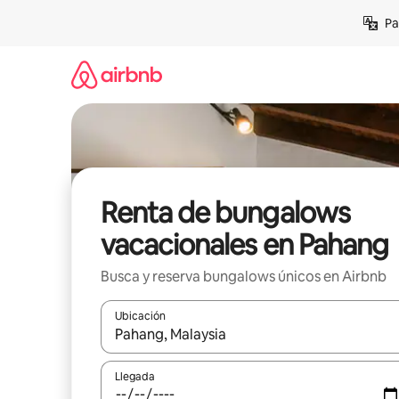
Ir
Pa
al
contenido
Renta de bungalows
vacacionales en Pahang
Busca y reserva bungalows únicos en Airbnb
Ubicación
Cuando los resultados estén disponibles, podrás na
Llegada