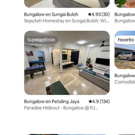
Bungalow en Sungai Buloh
Calificación promedio:
4.93 (30)
Bungalow 
Seputeh Homestay en Sungai Buloh: Wi-
Bungalow 
Fi/Disney+/TV
N Bata
Superanfitrión
Favorito
Superanfitrión
Favorito
Bungalow
Comodidad
Bungalow en Petaling Jaya
Calificación promedio:
4.9 (134)
Paradise Hideout - Bungalow @ PJ
totalmente equipado