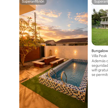
Superanfitrión
Superanf
Superanfitrión
Superanf
Bungalow
Villa Pea
Además de
seguridad
wifi gratuito en 
se permite
2. Por fa
siéntete 
tu propia 
Máximo 20 
más de 20
reserva en
cocina, pe