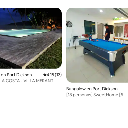
en Port Dickson
Calificación promedio: 4.15 de 5; 13 evaluac
4.15 (13)
LA COSTA - VILLA MERANTI
 4.59 de 5; 17 evaluaciones
Bungalow en Port Dickson
[18 personas] SweetHome [6
habitaciones] [1 minuto de Glo
[Barbacoa]