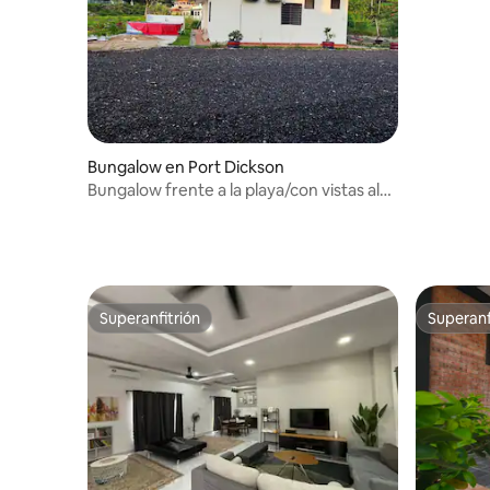
Bungalow en Port Dickson
Bungalow frente a la playa/con vistas al
mar con 4 dormitorios en PD.
Superanfitrión
Superanf
Superanfitrión
Superanf