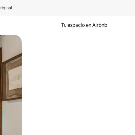
riginal
Tu espacio en Airbnb
ien tocando y deslizando la pantalla.