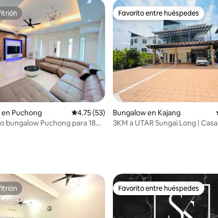
itrión
Favorito entre huéspedes
itrión
Favorito entre huéspedes
io: 5 de 5; 30 evaluaciones
 en Puchong
Calificación promedio: 4.75 de 5; 53 evaluac
4.75 (53)
Bungalow en Kajang
so bungalow Puchong para 18
3KM a UTAR Sungai Long | Casa 
45 personas 20 autos
itrión
Favorito entre huéspedes
itrión
Favorito entre huéspedes