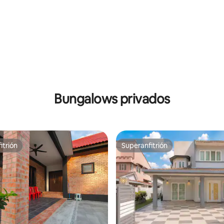
Bungalows privados
itrión
Superanfitrión
itrión
Superanfitrión