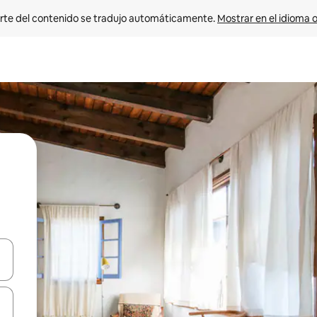
rte del contenido se tradujo automáticamente. 
Mostrar en el idioma o
vegar usando las teclas de las flechas hacia arriba y hacia abajo, o b