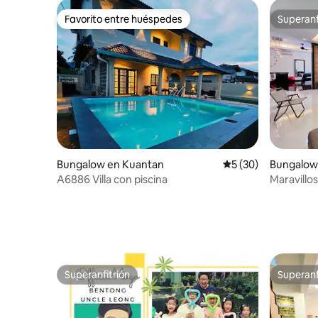
Favorito entre huéspedes
Superanf
Favorito entre huéspedes
Superanf
Bungalow en Kuantan
Calificación promed
5 (30)
Bungalow
A6886 Villa con piscina
Maravillo
personas
Superanfitrión
Superanf
Superanfitrión
Superanf