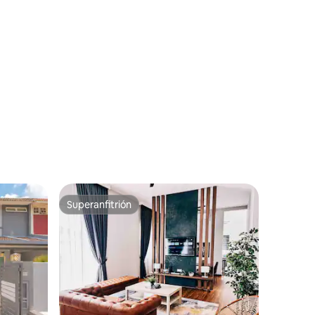
Superanfitrión
Superanfitrión