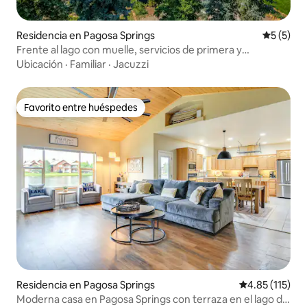
Residencia en Pagosa Springs
Calificac
5 (5)
Frente al lago con muelle, servicios de primera y
excelente ubicación
Ubicación
·
Familiar
·
Jacuzzi
Favorito entre huéspedes
Favorito entre huéspedes
Residencia en Pagosa Springs
Calificación p
4.85 (115)
Moderna casa en Pagosa Springs con terraza en el lago del