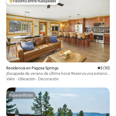
Favorito entre huéspedes
De los mejores en Favorito entre huéspedes
Residencia en Pagosa Springs
Calificaci
5 (10)
¡Escapada de verano de última hora! Reserva una estancia
en jul/ago antes del 31/7,
Valor
·
Ubicación
·
Decoración
Superanfitrión
Superanfitrión