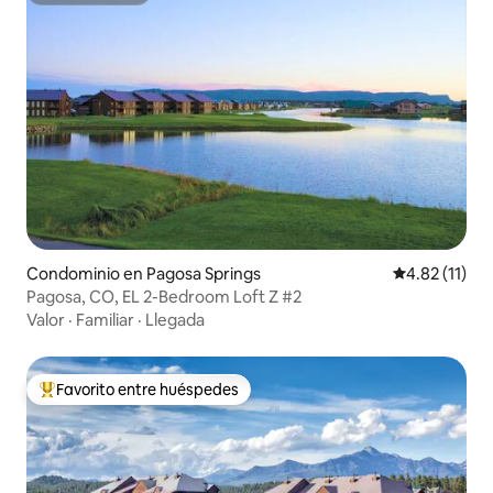
Condominio en Pagosa Springs
Calificación 
4.82 (11)
Pagosa, CO, EL 2-Bedroom Loft Z #2
Valor
·
Familiar
·
Llegada
Favorito entre huéspedes
De los mejores en Favorito entre huéspedes