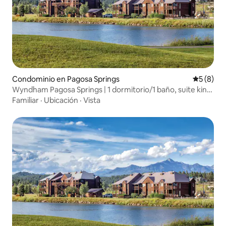
Condominio en Pagosa Springs
Calificac
5 (8)
Wyndham Pagosa Springs | 1 dormitorio/1 baño, suite king
con balcón
Familiar
·
Ubicación
·
Vista