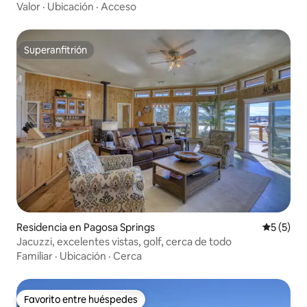
pueblo
Valor
·
Ubicación
·
Acceso
Superanfitrión
Superanfitrión
Residencia en Pagosa Springs
Calificac
5 (5)
Jacuzzi, excelentes vistas, golf, cerca de todo
Familiar
·
Ubicación
·
Cerca
Favorito entre huéspedes
Favorito entre huéspedes