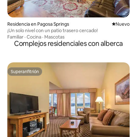
Residencia en Pagosa Springs
Nuevo aloj
Nuevo
¡Un solo nivel con un patio trasero cercado!
Familiar
·
Cocina
·
Mascotas
Complejos residenciales con alberca
Superanfitrión
Superanfitrión