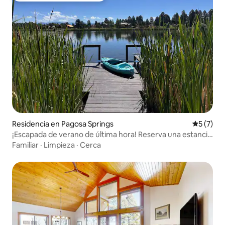
Residencia en Pagosa Springs
Calificac
5 (7)
¡Escapada de verano de última hora! Reserva una estancia
en jul/ago antes del 31/7,
Familiar
·
Limpieza
·
Cerca