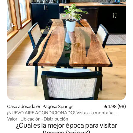
Casa adosada en Pagosa Springs
Calificación p
4.98 (98)
¡NUEVO AIRE ACONDICIONADO! Vista a la montaña,
jacuzzi, sauna.
Valor
·
Ubicación
·
Distribución
¿Cuál es la mejor época para visitar