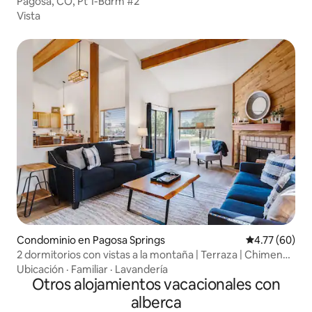
Pagosa, CO, Pt 1-Bdrm #2
Vista
Condominio en Pagosa Springs
Calificación 
4.77 (60)
2 dormitorios con vistas a la montaña | Terraza | Chimenea
| W/D
Ubicación
·
Familiar
·
Lavandería
Otros alojamientos vacacionales con
alberca