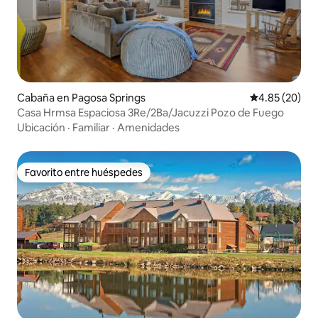
Cabaña en Pagosa Springs
Calificación p
4.85 (20)
Casa Hrmsa Espaciosa 3Re/2Ba/Jacuzzi Pozo de Fuego
Ubicación
·
Familiar
·
Amenidades
Favorito entre huéspedes
Favorito entre huéspedes