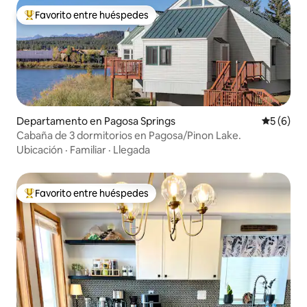
Favorito entre huéspedes
De los mejores en Favorito entre huéspedes
Departamento en Pagosa Springs
Calificac
5 (6)
Cabaña de 3 dormitorios en Pagosa/Pinon Lake.
Ubicación
·
Familiar
·
Llegada
Favorito entre huéspedes
De los mejores en Favorito entre huéspedes