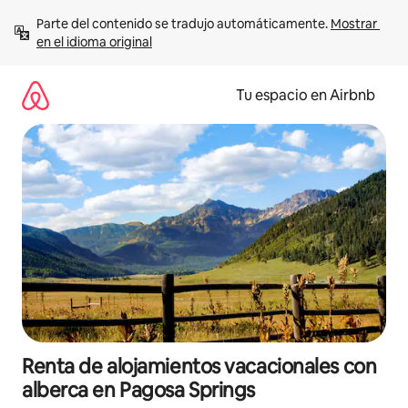
Ir
Parte del contenido se tradujo automáticamente. 
Mostrar 
al
en el idioma original
contenido
Tu espacio en Airbnb
Renta de alojamientos vacacionales con
alberca en Pagosa Springs