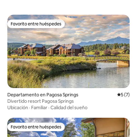
Favorito entre huéspedes
Favorito entre huéspedes
Departamento en Pagosa Springs
Calificac
5 (7)
Divertido resort Pagosa Springs
Ubicación
·
Familiar
·
Calidad del sueño
Favorito entre huéspedes
Favorito entre huéspedes