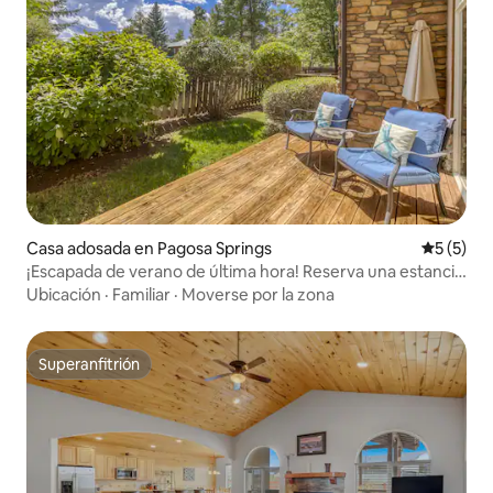
Casa adosada en Pagosa Springs
Calificac
5 (5)
¡Escapada de verano de última hora! Reserva una estancia
en jul/ago antes del 31/7,
Ubicación
·
Familiar
·
Moverse por la zona
Superanfitrión
Superanfitrión