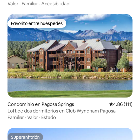
dormitorio
Valor
·
Familiar
·
Accesibilidad
Favorito entre huéspedes
Favorito entre huéspedes
Condominio en Pagosa Springs
Calificación p
4.86 (111)
Loft de dos dormitorios en Club Wyndham Pagosa
Familiar
·
Valor
·
Estado
Superanfitrión
Superanfitrión