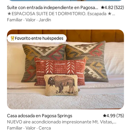
Suite con entrada independiente en Pagosa S
Calificación pr
4.82 (522)
prings
★ESPACIOSA SUITE DE 1 DORMITORIO. Escapada ★
panorámica a Pagosa.★
Familiar
·
Valor
·
Jardín
Favorito entre huéspedes
De los mejores en Favorito entre huéspedes
Casa adosada en Pagosa Springs
Calificación p
4.99 (75)
NUEVO aire acondicionado impresionante Mt. Vistas,
excelentes comodidades y cómodo
Familiar
·
Valor
·
Cerca