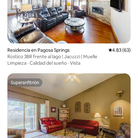
Residencia en Pagosa Springs
Calificación p
4.83 (63)
Rústico 3BR frente al lago | Jacuzzi | Muelle
Limpieza
·
Calidad del sueño
·
Vista
Superanfitrión
Superanfitrión