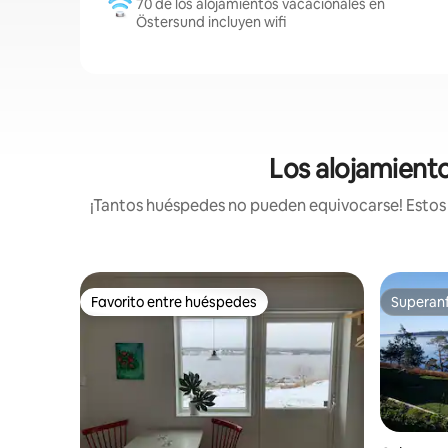
70 de los alojamientos vacacionales en
Östersund incluyen wifi
Los alojamiento
¡Tantos huéspedes no pueden equivocarse! Estos a
Favorito entre huéspedes
Superanf
Favorito entre huéspedes
Superanf