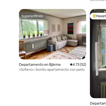
y chimen
Superanfitrión
Favor
Superanfitrión
De los m
Departamento en Bjärme
Calificación promedio:
4.73 (52)
«Sofiero»: bonito apartamento con patio
Departam