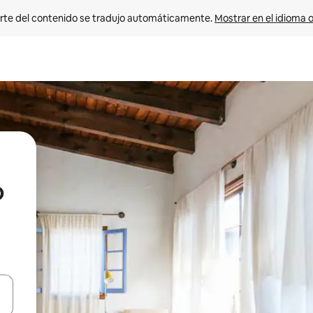
rte del contenido se tradujo automáticamente. 
Mostrar en el idioma o
o
vegar usando las teclas de las flechas hacia arriba y hacia abajo, o b