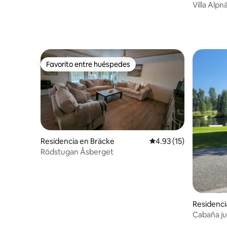
Villa Alpn
Favorito entre huéspedes
Favorito entre huéspedes
Residencia en Bräcke
Calificación promedio:
4.93 (15)
Rödstugan Åsberget
Residenc
Cabaña ju