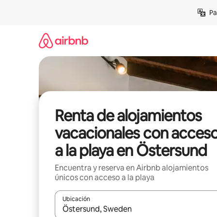
Ir
Pa
al
contenido
Renta de alojamientos
vacacionales con acces
a la playa en Östersund
Encuentra y reserva en Airbnb alojamientos
únicos con acceso a la playa
Ubicación
Cuando los resultados estén disponibles, podrás na