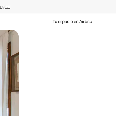
riginal
Tu espacio en Airbnb
ien tocando y deslizando la pantalla.