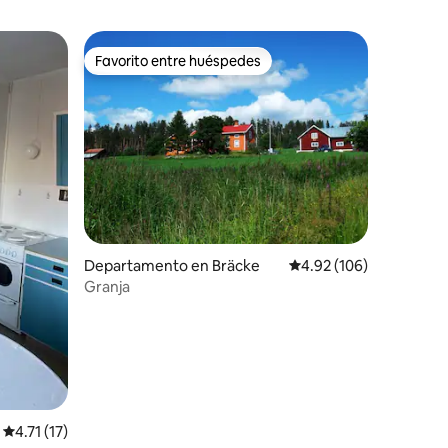
Favorito entre huéspedes
Favorito entre huéspedes
Departamento en Bräcke
Calificación promedio: 
4.92 (106)
Granja
iones
Calificación promedio: 4.71 de 5; 17 evaluaciones
4.71 (17)