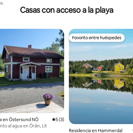
äs.
Casas con acceso a la playa
Favorito entre huéspedes
Favorito entre huéspedes
 4.93 de 5; 15 evaluaciones
ia en Östersund NÖ
Calificación promedio: 5 de 5; 3 evaluac
5 (3)
nto al agua en Örån, Lit
Residencia en Hammerdal