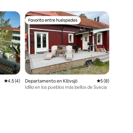
Favorito entre huéspedes
Favorito entre huéspedes
Calificación promedio: 4.5 de 5; 4 evaluaciones
4.5 (4)
Departamento en Klövsjö
Calificación prom
5 (8)
Idilio en los pueblos más bellos de Suecia
iones