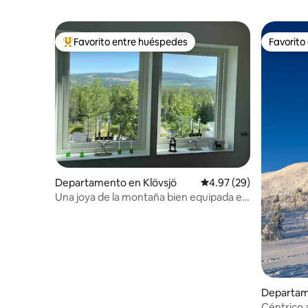
Favorito entre huéspedes
Favorito
De los mejores en Favorito entre huéspedes
Favorito
Departamento en Klövsjö
Calificación promedio:
4.97 (29)
Una joya de la montaña bien equipada en
Klövsjö. ¡Ski in/ski out!
Departam
Céntrico 