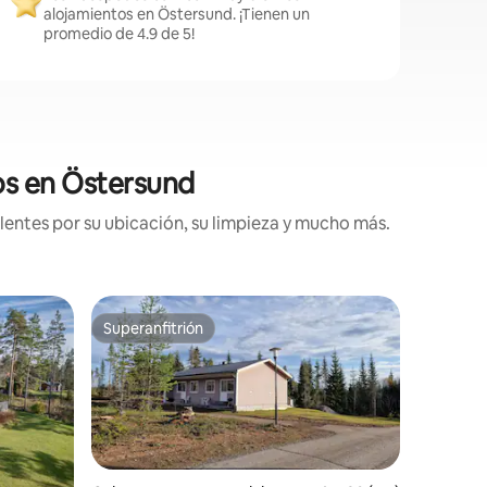
alojamientos en Östersund. ¡Tienen un
promedio de 4.9 de 5!
dos en Östersund
lentes por su ubicación, su limpieza y mucho más.
Departam
Superanfitrión
Favor
re huéspedes
Superanfitrión
De los 
Apartame
¡Diviérte
bonito lu
Storsjön!
molestia
invierno 
de esquí 