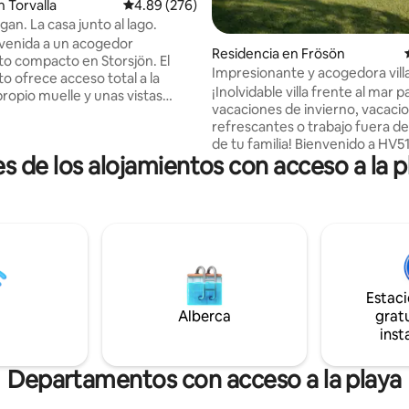
 Torvalla
Calificación promedio: 4.89 de 5; 276 evaluac
4.89 (276)
an. La casa junto al lago.
nvenida a un acogedor
 4.92 de 5; 84 evaluaciones
Residencia en Frösön
to compacto en Storsjön. El
Impresionante y acogedora vill
o ofrece acceso total a la
contemporánea frente al mar
¡Inolvidable villa frente al mar p
propio muelle y unas vistas
vacaciones de invierno, vacaci
loft para dormir
refrescantes o trabajo fuera de
 de ancho y sofá cama de 140
de tu familia! Bienvenido a HV51, una
ho = 4 camas en total. Los
es de los alojamientos con acceso a la 
elegante villa de nueva constru
 auxiliares proporcionan camas
orillas del lago Storsjön, ubicada
WC
hermosa isla de Fröson. Este ex
 Mesa de comedor y cuatro
refugio ofrece impresionantes v
an patio orientado al sur con
lago, acceso privado al agua y 
s pequeña pero
a algunos de los mejores resta
pada con estufa, nevera,
entretenimiento y actividades al
 y horno. Parrilla al aire libre.
de Suecia. Tanto si estás aquí p
Estac
escapada aventurera como par
Alberca
gratu
escapada relajante, HV51 es el 
inst
perfecto durante todo el año.
Departamentos con acceso a la playa