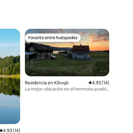
Favorito entre huéspedes
Favorito entre huéspedes
Residencia en Klövsjö
Calificación promedio:
4.93 (14)
La mejor ubicación en el hermoso pueblo
de Klövsjö
iones
Calificación promedio: 4.93 de 5; 14 evaluaciones
4.93 (14)